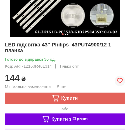
LED підсвітка 43" Philips 43PUT4900/12 1
планка
Готово до відправки 36 од.
Код: ART-12160R481314
Тільки опт
144
₴
Мінімальне замовлення — 5 шт.
Купити
або
Купити з