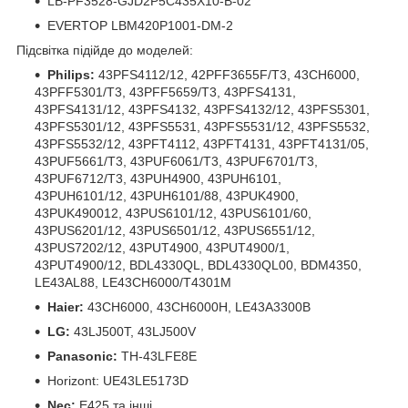
LB-PF3528-GJD2P5C435X10-B-02
EVERTOP LBM420P1001-DM-2
Підсвітка підійде до моделей:
Philips:
43PFS4112/12, 42PFF3655F/T3, 43CH6000,
43PFF5301/T3, 43PFF5659/T3, 43PFS4131,
43PFS4131/12, 43PFS4132, 43PFS4132/12, 43PFS5301,
43PFS5301/12, 43PFS5531, 43PFS5531/12, 43PFS5532,
43PFS5532/12, 43PFT4112, 43PFT4131, 43PFT4131/05,
43PUF5661/T3, 43PUF6061/T3, 43PUF6701/T3,
43PUF6712/T3, 43PUH4900, 43PUH6101,
43PUH6101/12, 43PUH6101/88, 43PUK4900,
43PUK490012, 43PUS6101/12, 43PUS6101/60,
43PUS6201/12, 43PUS6501/12, 43PUS6551/12,
43PUS7202/12, 43PUT4900, 43PUT4900/1,
43PUT4900/12, BDL4330QL, BDL4330QL00, BDM4350,
LE43AL88, LE43CH6000/T4301M
Haier:
43CH6000, 43CH6000H, LE43A3300B
LG:
43LJ500T, 43LJ500V
Panasonic:
TH-43LFE8E
Horizont: UE43LE5173D
Nec:
E425 та інші.