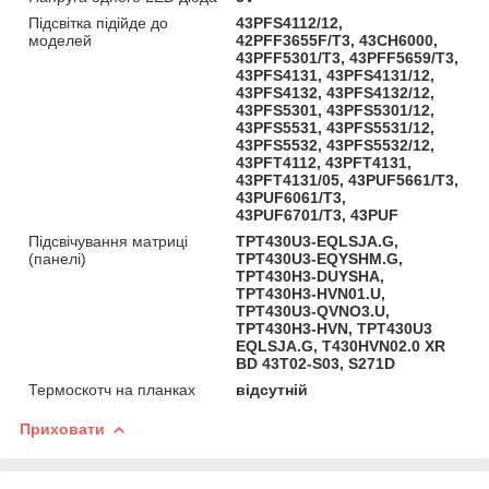
Підсвітка підійде до
43PFS4112/12,
моделей
42PFF3655F/T3, 43CH6000,
43PFF5301/T3, 43PFF5659/T3,
43PFS4131, 43PFS4131/12,
43PFS4132, 43PFS4132/12,
43PFS5301, 43PFS5301/12,
43PFS5531, 43PFS5531/12,
43PFS5532, 43PFS5532/12,
43PFT4112, 43PFT4131,
43PFT4131/05, 43PUF5661/T3,
43PUF6061/T3,
43PUF6701/T3, 43PUF
Підсвічування матриці
TPT430U3-EQLSJA.G,
(панелі)
TPT430U3-EQYSHM.G,
TPT430H3-DUYSHA,
TPT430H3-HVN01.U,
TPT430U3-QVNO3.U,
TPT430H3-HVN, TPT430U3
EQLSJA.G, T430HVN02.0 XR
BD 43T02-S03, S271D
Термоскотч на планках
відсутній
Приховати