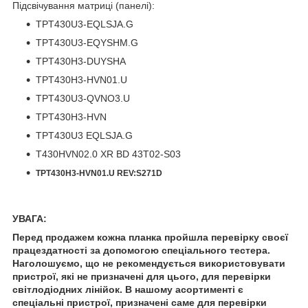
Підсвічування матриці (панелі):
TPT430U3-EQLSJA.G
TPT430U3-EQYSHM.G
TPT430H3-DUYSHA
TPT430H3-HVN01.U
TPT430U3-QVNO3.U
TPT430H3-HVN
TPT430U3 EQLSJA.G
T430HVN02.0 XR BD 43T02-S03
TPT430H3-HVN01.U REV:S271D
УВАГА:
Перед продажем кожна планка пройшла перевірку своєї
працездатності за допомогою спеціального тестера.
Наголошуємо, що не рекомендується використовувати
пристрої, які не призначені для цього, для перевірки
світлодіодних лінійок. В нашому асортименті є
спеціальні пристрої, призначені саме для перевірки