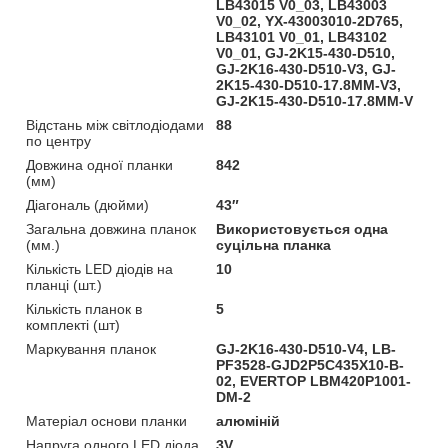
LB43015 V0_03, LB43003
V0_02, YX-43003010-2D765,
LB43101 V0_01, LB43102
V0_01, GJ-2K15-430-D510,
GJ-2K16-430-D510-V3, GJ-
2K15-430-D510-17.8MM-V3,
GJ-2K15-430-D510-17.8MM-V
Відстань між світлодіодами
88
по центру
Довжина одної планки
842
(мм)
Діагональ (дюйми)
43″
Загальна довжина планок
Використовується одна
(мм.)
суцільна планка
Кількість LED діодів на
10
планці (шт.)
Кількість планок в
5
комплекті (шт)
Маркування планок
GJ-2K16-430-D510-V4, LB-
PF3528-GJD2P5C435X10-B-
02, EVERTOP LBM420P1001-
DM-2
Матеріал основи планки
алюміній
Напруга одного LED діода
3V