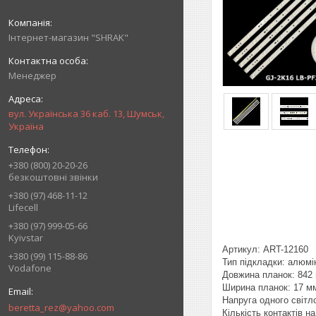
Інтернет-магазин "SHRAK"
Менеджер
вул. Українська 36 каб. 13, Шумськ,
Україна
+380 (800) 20-20-26
безкоштовні звінки
+380 (97) 468-11-12
Lifecell
+380 (97) 999-05-66
Kyivstar
Артикул: ART-12160
+380 (99) 115-88-86
Тип підкладки: алюмі
Vodafone
Довжина планок: 842
Ширина планок: 17 м
Напруга одного світл
beretta_rez@yahoo.com
Кількість контактів на 