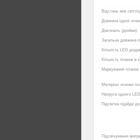
Відстань між світло
Довжина одної план
Діагональ (дюйми)
Загальна довжина п
Кількість LED діодів
Кількість планок в 
Маркування планок
Матеріал основи пл
Напруга одного LED
Підсвітка підійде д
Підсвічування матри