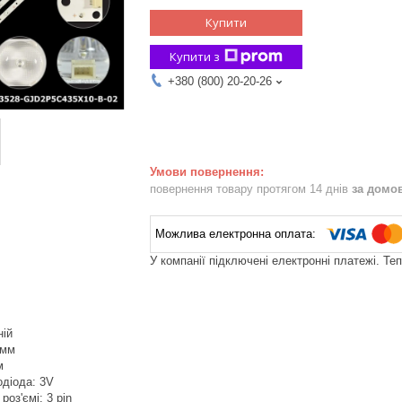
Купити
Купити з
+380 (800) 20-20-26
повернення товару протягом 14 днів
за домо
У компанії підключені електронні платежі. Те
ній
 мм
м
одіода: 3V
роз'ємі: 3 pin