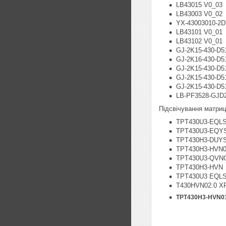
LB43015 V0_03
LB43003 V0_02
YX-43003010-2D
LB43101 V0_01
LB43102 V0_01
GJ-2K15-430-D5
GJ-2K16-430-D5
GJ-2K15-430-D5
GJ-2K15-430-D5
GJ-2K15-430-D5
LB-PF3528-GJD
Підсвічування матриці
TPT430U3-EQL
TPT430U3-EQY
TPT430H3-DUY
TPT430H3-HVN0
TPT430U3-QVN
TPT430H3-HVN
TPT430U3 EQL
T430HVN02.0 X
TPT430H3-HVN0