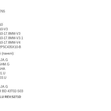
765
10
10-V3
10-17.8MM-V3
10-17.8MM-V3.1
10-17.8MM-V4
2P5C435X10-B
 (панелі):
SJA.G
SHM.G
SHA
1.U
O3.U
SJA.G
R BD 43T02-S03
1.U REV:S271D