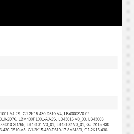
01-AJ-2S, GJ-2K15-430-D510-V4, LB43003V0-02-
10-2D76, LBM430P1001-AJ-2S, LB43015 V0_03, LB43003
003010-2D765, LB43101 V0_01, LB43102 V0_01, GJ-2K15-430-
6-430-D510-V3, GJ-2K15-430-D510-17.8MM-V3, GJ-2K15-430-