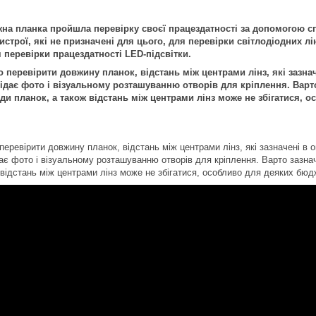
на планка пройшла перевірку своєї працездатності за допомогою с
строї, які не призначені для цього, для перевірки світлодіодних лі
 перевірки працездатності LED-підсвітки.
перевірити довжину планок, відстань між центрами лінз, які зазнач
дає фото і візуальному розташуванню отворів для кріплення. Варто
иди планок, а також відстань між центрами лінз може не збігатися,
еревірити довжину планок, відстань між центрами лінз, які зазначені в о
ає фото і візуальному розташуванню отворів для кріплення. Варто зазнач
 відстань між центрами лінз може не збігатися, особливо для деяких бюд