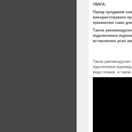
УВАГА:
Перед продажем кож
використовувати при
призначені саме для
Також рекомендуємо 
підключення відпові
встановлені різні в
Також рекомендуємо п
підключення відповід
види планок, а також