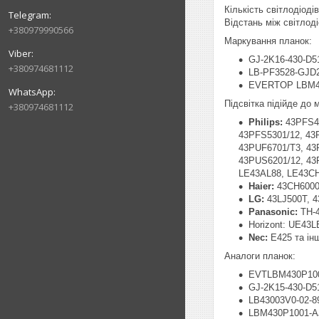
Кількість світлодіоді
Відстань між світлод
+380979990566
Маркування планок:
GJ-2K16-430-D5
+380974681112
LB-PF3528-GJD
EVERTOP LBM4
Підсвітка підійде до
+380974681112
Philips:
43PFS4
43PFS5301/12, 43
43PUF6701/T3, 43
43PUS6201/12, 43
LE43AL88, LE43C
Haier:
43CH6000
LG:
43LJ500T, 
Panasonic:
TH-
Horizont: UE43
Nec:
E425 та інш
Аналоги планок:
EVTLBM430P100
GJ-2K15-430-D5
LB43003V0-02-
LBM430P1001-A