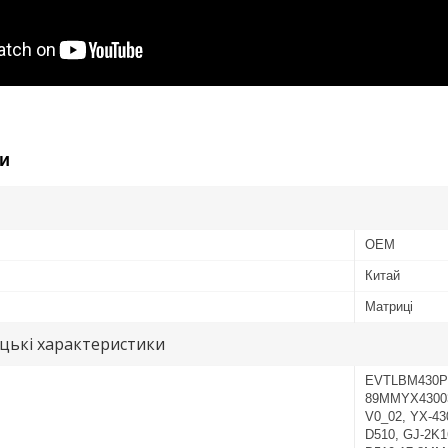
и
OEM
Китай
Матриці
цькі характеристики
EVTLBM430P10
89MMYX43003
V0_02, YX-43
D510, GJ-2K1