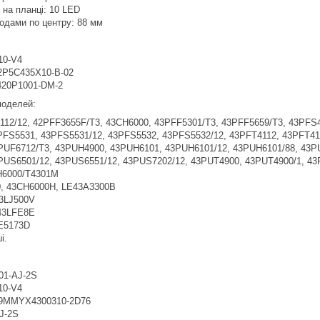
в на планці: 10 LED
іодами по центру: 88 мм
10-V4
2P5C435X10-B-02
20P1001-DM-2
 моделей:
112/12, 42PFF3655F/T3, 43CH6000, 43PFF5301/T3, 43PFF5659/T3, 43PFS
PFS5531, 43PFS5531/12, 43PFS5532, 43PFS5532/12, 43PFT4112, 43PFT41
PUF6712/T3, 43PUH4900, 43PUH6101, 43PUH6101/12, 43PUH6101/88, 43P
PUS6501/12, 43PUS6551/12, 43PUS7202/12, 43PUT4900, 43PUT4900/1, 4
H6000/T4301M
, 43CH6000H, LE43A3300B
43LJ500V
43LFE8E
LE5173D
і.
1-AJ-2S
10-V4
89MMYX4300310-2D76
J-2S