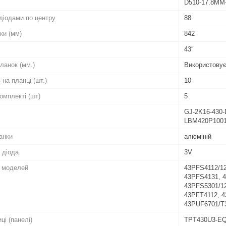
D510-17.8MM
діодами по центру
88
ки (мм)
842
43″
ланок (мм.)
Використовує
 на планці (шт.)
10
комплекті (шт)
5
GJ-2K16-430
LBM420P1001
анки
алюміній
 діода
3V
о моделей
43PFS4112/12
43PFS4131, 4
43PFS5301/12
43PFT4112, 4
43PUF6701/T
ці (панелі)
TPT430U3-E