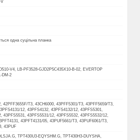
-V
ться одна суцільна планка
-D510-V4, LB-PF3528-GJD2P5C435X10-B-02, EVERTOP
-DM-2
, 42PFF3655F/T3, 43CH6000, 43PFF5301/T3, 43PFF5659/T3,
3PFS4131/12, 43PFS4132, 43PFS4132/12, 43PFS5301,
, 43PFS5531, 43PFS5531/12, 43PFS5532, 43PFS5532/12,
3PFT4131, 43PFT4131/05, 43PUF5661/T3, 43PUF6061/T3,
3, 43PUF
QLSJA.G, TPT430U3-EQYSHM.G, TPT430H3-DUYSHA,