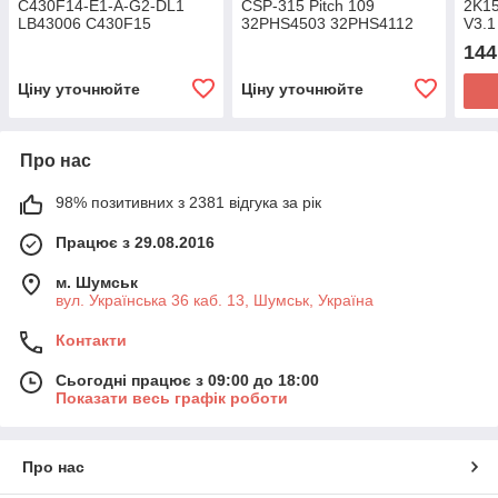
C430F14-E1-A-G2-DL1
CSP-315 Pitch 109
2K1
LB43006 C430F15
32PHS4503 32PHS4112
V3.1
SVJ430A07 4 шт./
2шт./ 6led 3v 614mm
144
10LED(3V) 855mm
Ціну уточнюйте
Ціну уточнюйте
Про нас
98% позитивних з 2381 відгука за рік
Працює з 29.08.2016
м. Шумськ
вул. Українська 36 каб. 13, Шумськ, Україна
Контакти
Сьогодні працює з 09:00 до 18:00
Показати весь графік роботи
Про нас