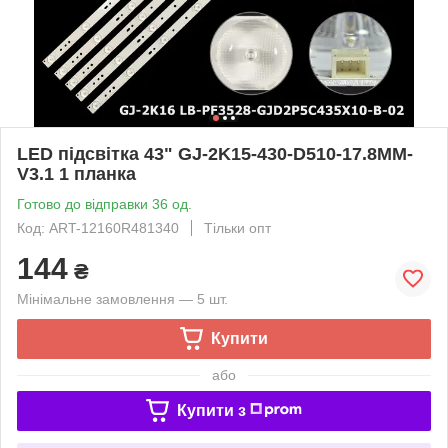
LED підсвітка 43" GJ-2K15-430-D510-17.8MM-
V3.1 1 планка
Готово до відправки 36 од.
Код: ART-12160R481340
Тільки опт
144
₴
Мінімальне замовлення — 5 шт.
Купити
або
Купити з