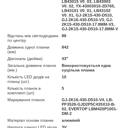
LB43015 V0_03, LB43003
V0_02, YX-43003010-2D765,
LB43101 V0_01, LB43102
V0_01, GJ-2K15-430-D510,
GJ-2K16-430-D510-V3, GJ-
2K15-430-D510-17.8MM-V3,
GJ-2K15-430-D510-17.8MM-V
Відстань між світлодіодами
88
по центру
Довжина одної планки
842
(мм)
Діагональ (дюйми)
43″
Загальна довжина планок
Використовується одна
(мм.)
суцільна планка
Кількість LED діодів на
10
планці (шт.)
Кількість планок в
5
комплекті (шт)
Маркування планок
GJ-2K16-430-D510-V4, LB-
PF3528-GJD2P5C435X10-B-
02, EVERTOP LBM420P1001-
DM-2
Матеріал основи планки
алюміній
Напруга одного LED діода
3V