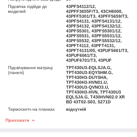
Підсвітка підійде до
43PFS4112/12,
моделей
42PFF3655F/T3, 43CH6000,
43PFF5301/T3, 43PFF5659/T3,
43PFS4131, 43PFS4131/12,
43PFS4132, 43PFS4132/12,
43PFS5301, 43PFS5301/12,
43PFS5531, 43PFS5531/12,
43PFS5532, 43PFS5532/12,
43PFT4112, 43PFT4131,
43PFT4131/05, 43PUF5661/T3,
43PUF6061/T3,
43PUF6701/T3, 43PUF
Підсвічування матриці
TPT430U3-EQLSJA.G,
(панелі)
TPT430U3-EQYSHM.G,
TPT430H3-DUYSHA,
TPT430H3-HVN01.U,
TPT430U3-QVNO3.U,
TPT430H3-HVN, TPT430U3
EQLSJA.G, T430HVN02.0 XR
BD 43T02-S03, S271D
Термоскотч на планках
відсутній
Приховати