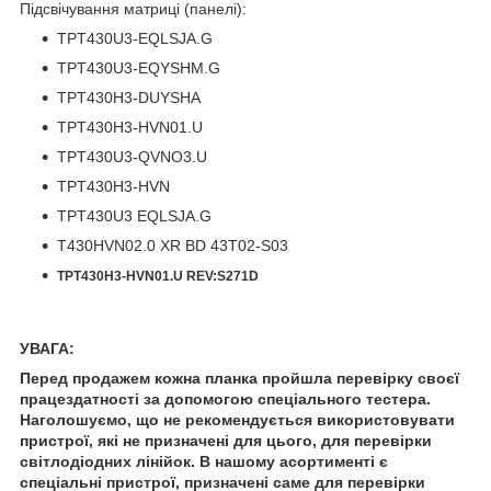
Підсвічування матриці (панелі):
TPT430U3-EQLSJA.G
TPT430U3-EQYSHM.G
TPT430H3-DUYSHA
TPT430H3-HVN01.U
TPT430U3-QVNO3.U
TPT430H3-HVN
TPT430U3 EQLSJA.G
T430HVN02.0 XR BD 43T02-S03
TPT430H3-HVN01.U REV:S271D
УВАГА:
Перед продажем кожна планка пройшла перевірку своєї
працездатності за допомогою спеціального тестера.
Наголошуємо, що не рекомендується використовувати
пристрої, які не призначені для цього, для перевірки
світлодіодних лінійок. В нашому асортименті є
спеціальні пристрої, призначені саме для перевірки