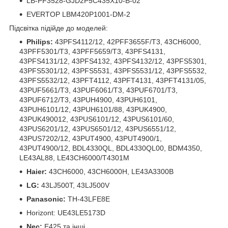
LB-PF3528-GJD2P5C435X10-B-02
EVERTOP LBM420P1001-DM-2
Підсвітка підійде до моделей:
Philips:
43PFS4112/12, 42PFF3655F/T3, 43CH6000,
43PFF5301/T3, 43PFF5659/T3, 43PFS4131,
43PFS4131/12, 43PFS4132, 43PFS4132/12, 43PFS5301,
43PFS5301/12, 43PFS5531, 43PFS5531/12, 43PFS5532,
43PFS5532/12, 43PFT4112, 43PFT4131, 43PFT4131/05,
43PUF5661/T3, 43PUF6061/T3, 43PUF6701/T3,
43PUF6712/T3, 43PUH4900, 43PUH6101,
43PUH6101/12, 43PUH6101/88, 43PUK4900,
43PUK490012, 43PUS6101/12, 43PUS6101/60,
43PUS6201/12, 43PUS6501/12, 43PUS6551/12,
43PUS7202/12, 43PUT4900, 43PUT4900/1,
43PUT4900/12, BDL4330QL, BDL4330QL00, BDM4350,
LE43AL88, LE43CH6000/T4301M
Haier:
43CH6000, 43CH6000H, LE43A3300B
LG:
43LJ500T, 43LJ500V
Panasonic:
TH-43LFE8E
Horizont: UE43LE5173D
Nec:
E425 та інші.