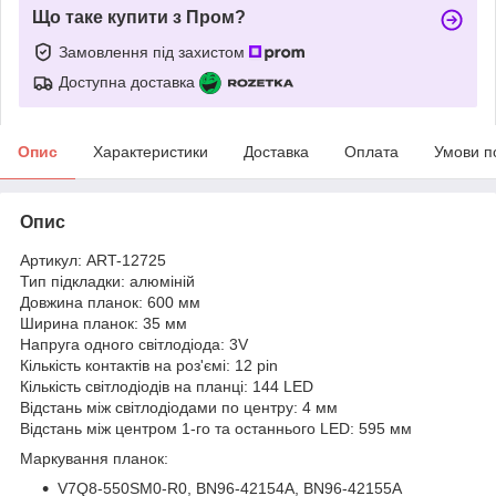
Що таке купити з Пром?
Замовлення під захистом
Доступна доставка
Опис
Характеристики
Доставка
Оплата
Умови п
Опис
Артикул: ART-12725
Тип підкладки: алюміній
Довжина планок: 600 мм
Ширина планок: 35 мм
Напруга одного світлодіода: 3V
Кількість контактів на роз'ємі: 12 pin
Кількість світлодіодів на планці: 144 LED
Відстань між світлодіодами по центру: 4 мм
Відстань між центром 1-го та останнього LED: 595 мм
Маркування планок:
V7Q8-550SM0-R0, BN96-42154A, BN96-42155A