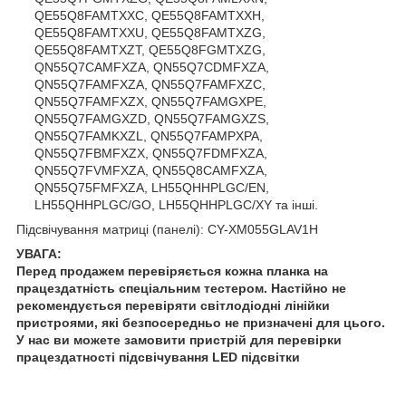
QE55Q8FAMTXXC, QE55Q8FAMTXXH,
QE55Q8FAMTXXU, QE55Q8FAMTXZG,
QE55Q8FAMTXZT, QE55Q8FGMTXZG,
QN55Q7CAMFXZA, QN55Q7CDMFXZA,
QN55Q7FAMFXZA, QN55Q7FAMFXZC,
QN55Q7FAMFXZX, QN55Q7FAMGXPE,
QN55Q7FAMGXZD, QN55Q7FAMGXZS,
QN55Q7FAMKXZL, QN55Q7FAMPXPA,
QN55Q7FBMFXZX, QN55Q7FDMFXZA,
QN55Q7FVMFXZA, QN55Q8CAMFXZA,
QN55Q75FMFXZA, LH55QHHPLGC/EN,
LH55QHHPLGC/GO, LH55QHHPLGC/XY та інші.
Підсвічування матриці (панелі): CY-XM055GLAV1H
УВАГА:
Перед продажем перевіряється кожна планка на
працездатність спеціальним тестером. Настійно не
рекомендується перевіряти світлодіодні лінійки
пристроями, які безпосередньо не призначені для цього.
У нас ви можете замовити пристрій для перевірки
працездатності підсвічування LED підсвітки