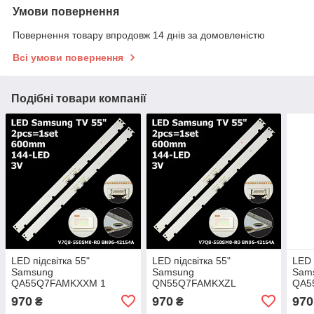
Умови повернення
Повернення товару впродовж 14 днів за домовленістю
Всі умови повернення
Подібні товари компанії
LED підсвітка 55"
LED підсвітка 55"
LED 
Samsung
Samsung
Sam
QA55Q7FAMKXXM 1
QN55Q7FAMKXZL
QA5
планка
QA55Q7FAMKXXM 1
QE5
970
970
970
₴
₴
планка