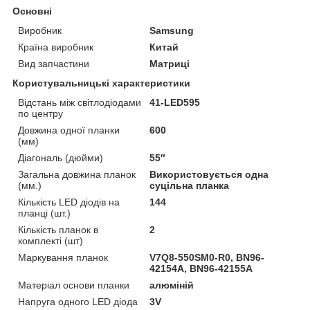
Основні
Виробник
Samsung
Країна виробник
Китай
Вид запчастини
Матриці
Користувальницькі характеристики
Відстань між світлодіодами
41-LED595
по центру
Довжина одної планки
600
(мм)
Діагональ (дюйми)
55″
Загальна довжина планок
Використовується одна
(мм.)
суцільна планка
Кількість LED діодів на
144
планці (шт.)
Кількість планок в
2
комплекті (шт)
Маркування планок
V7Q8-550SM0-R0, BN96-
42154A, BN96-42155A
Матеріал основи планки
алюміній
Напруга одного LED діода
3V