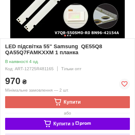
LED підсвітка 55" Samsung QE55Q8
QA55Q7FAMKXXM 1 планка
В наявності 4 од.
Код: ART-12725R481165
Тільки опт
970
₴
Мінімальне замовлення — 2 шт.
Купити
або
Купити з