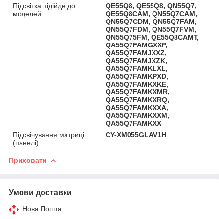
Підсвітка підійде до
QE55Q8, QE55Q8, QN55Q7,
моделей
QE55Q8CAM, QN55Q7CAM,
QN55Q7CDM, QN55Q7FAM,
QN55Q7FDM, QN55Q7FVM,
QN55Q75FM, QE55Q8CAMT,
QA55Q7FAMGXXP,
QA55Q7FAMJXXZ,
QA55Q7FAMJXZK,
QA55Q7FAMKLXL,
QA55Q7FAMKPXD,
QA55Q7FAMKXKE,
QA55Q7FAMKXMR,
QA55Q7FAMKXRQ,
QA55Q7FAMKXXA,
QA55Q7FAMKXXM,
QA55Q7FAMKXX
Підсвічування матриці
CY-XM055GLAV1H
(панелі)
Приховати
Умови доставки
Нова Пошта