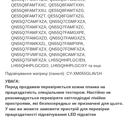
QE55Q8FAMTXXC, QE55Q8FAMTXXH,
QE55Q8FAMTXXU, QE55Q8FAMTXZG,
QE55Q8FAMTXZT, QE55Q8FGMTXZG,
QN55Q7CAMFXZA, QN55Q7CDMFXZA,
QN55Q7FAMFXZA, QN55Q7FAMFXZC,
QN55Q7FAMFXZX, QN55Q7FAMGXPE,
QN55Q7FAMGXZD, QN55Q7FAMGXZS,
QN55Q7FAMKXZL, QN55Q7FAMPXPA,
QN55Q7FBMFXZX, QN55Q7FDMFXZA,
QN55Q7FVMFXZA, QN55Q8CAMFXZA,
QN55Q75FMFXZA, LH55QHHPLGC/EN,
LH55QHHPLGC/GO, LH55QHHPLGC/XY та інші.
Підсвічування матриці (панелі): CY-XM055GLAV1H
УВАГА:
Перед продажем перевіряється кожна планка на
працездатність спеціальним тестером. Настійно не
рекомендується перевіряти світлодіодні лінійки
пристроями, які безпосередньо не призначені для цього.
У нас ви можете замовити пристрій для перевірки
працездатності підсвічування LED підсвітки