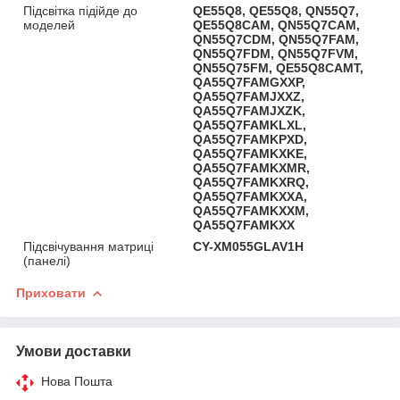
Підсвітка підійде до
QE55Q8, QE55Q8, QN55Q7,
моделей
QE55Q8CAM, QN55Q7CAM,
QN55Q7CDM, QN55Q7FAM,
QN55Q7FDM, QN55Q7FVM,
QN55Q75FM, QE55Q8CAMT,
QA55Q7FAMGXXP,
QA55Q7FAMJXXZ,
QA55Q7FAMJXZK,
QA55Q7FAMKLXL,
QA55Q7FAMKPXD,
QA55Q7FAMKXKE,
QA55Q7FAMKXMR,
QA55Q7FAMKXRQ,
QA55Q7FAMKXXA,
QA55Q7FAMKXXM,
QA55Q7FAMKXX
Підсвічування матриці
CY-XM055GLAV1H
(панелі)
Приховати
Умови доставки
Нова Пошта