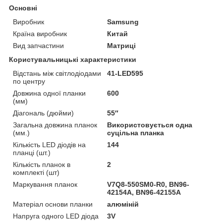
Основні
Виробник
Samsung
Країна виробник
Китай
Вид запчастини
Матриці
Користувальницькі характеристики
Відстань між світлодіодами
41-LED595
по центру
Довжина одної планки
600
(мм)
Діагональ (дюйми)
55″
Загальна довжина планок
Використовується одна
(мм.)
суцільна планка
Кількість LED діодів на
144
планці (шт.)
Кількість планок в
2
комплекті (шт)
Маркування планок
V7Q8-550SM0-R0, BN96-
42154A, BN96-42155A
Матеріал основи планки
алюміній
Напруга одного LED діода
3V