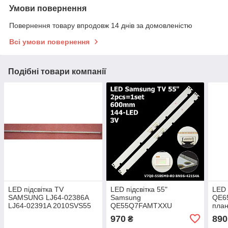
Умови повернення
Повернення товару впродовж 14 днів за домовленістю
Всі умови повернення
Подібні товари компанії
LED підсвітка TV
LED підсвітка 55"
LED 
SAMSUNG LJ64-02386A
Samsung
QE6
LJ64-02391A 2010SVS55
QE55Q7FAMTXXU
план
120/240HZ-80 V1.0
QE55Q8CAMT 1 планка
970
890
₴