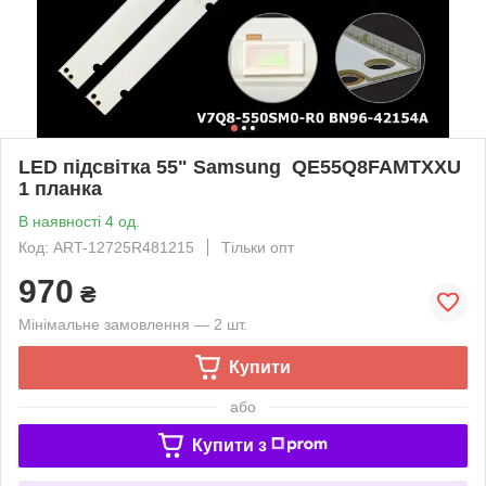
LED підсвітка 55" Samsung QE55Q8FAMTXXU
1 планка
В наявності 4 од.
Код: ART-12725R481215
Тільки опт
970
₴
Мінімальне замовлення — 2 шт.
Купити
або
Купити з