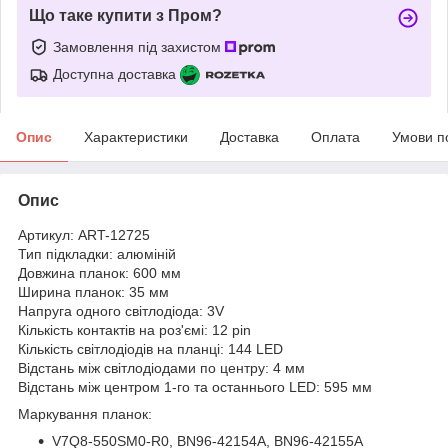
Що таке купити з Пром?
Замовлення під захистом
Доступна доставка
Опис
Характеристики
Доставка
Оплата
Умови п
Опис
Артикул: ART-12725
Тип підкладки: алюміній
Довжина планок: 600 мм
Ширина планок: 35 мм
Напруга одного світлодіода: 3V
Кількість контактів на роз'ємі: 12 pin
Кількість світлодіодів на планці: 144 LED
Відстань між світлодіодами по центру: 4 мм
Відстань між центром 1-го та останнього LED: 595 мм
Маркування планок:
V7Q8-550SM0-R0, BN96-42154A, BN96-42155A