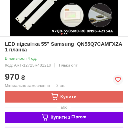
LED підсвітка 55" Samsung QN55Q7CAMFXZA
1 планка
В наявності 4 од.
Код: ART-12725R481219
Тільки опт
970
₴
Мінімальне замовлення — 2 шт.
Купити
або
Купити з