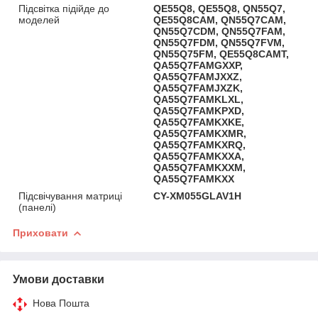
Підсвітка підійде до
QE55Q8, QE55Q8, QN55Q7,
моделей
QE55Q8CAM, QN55Q7CAM,
QN55Q7CDM, QN55Q7FAM,
QN55Q7FDM, QN55Q7FVM,
QN55Q75FM, QE55Q8CAMT,
QA55Q7FAMGXXP,
QA55Q7FAMJXXZ,
QA55Q7FAMJXZK,
QA55Q7FAMKLXL,
QA55Q7FAMKPXD,
QA55Q7FAMKXKE,
QA55Q7FAMKXMR,
QA55Q7FAMKXRQ,
QA55Q7FAMKXXA,
QA55Q7FAMKXXM,
QA55Q7FAMKXX
Підсвічування матриці
CY-XM055GLAV1H
(панелі)
Приховати
Умови доставки
Нова Пошта