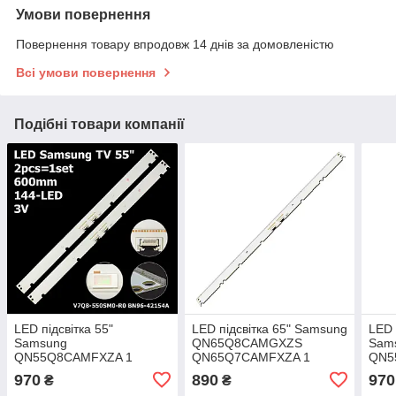
Умови повернення
Повернення товару впродовж 14 днів за домовленістю
Всі умови повернення
Подібні товари компанії
LED підсвітка 55"
LED підсвітка 65" Samsung
LED 
Samsung
QN65Q8CAMGXZS
Sam
QN55Q8CAMFXZA 1
QN65Q7CAMFXZA 1
QN5
планка
планка
QA5
970
890
970
₴
₴
план