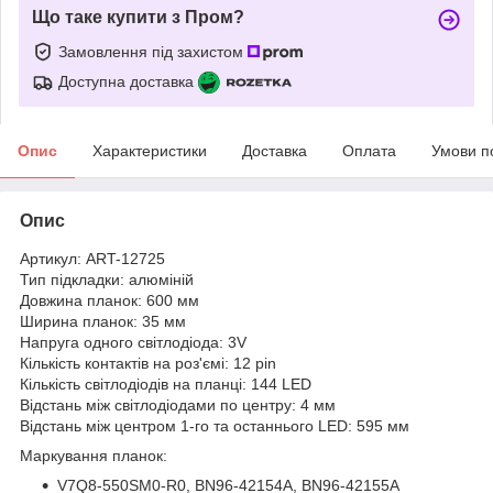
Що таке купити з Пром?
Замовлення під захистом
Доступна доставка
Опис
Характеристики
Доставка
Оплата
Умови п
Опис
Артикул: ART-12725
Тип підкладки: алюміній
Довжина планок: 600 мм
Ширина планок: 35 мм
Напруга одного світлодіода: 3V
Кількість контактів на роз'ємі: 12 pin
Кількість світлодіодів на планці: 144 LED
Відстань між світлодіодами по центру: 4 мм
Відстань між центром 1-го та останнього LED: 595 мм
Маркування планок:
V7Q8-550SM0-R0, BN96-42154A, BN96-42155A