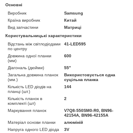
Основні
Виробник
Samsung
Країна виробник
Китай
Вид запчастини
Матриці
Користувальницькі характеристики
Відстань між світлодіодами
41-LED595
по центру
Довжина одної планки
600
(мм)
Діагональ (дюйми)
55″
Загальна довжина планок
Використовується одна
(мм.)
суцільна планка
Кількість LED діодів на
144
планці (шт.)
Кількість планок в
2
комплекті (шт)
Маркування планок
V7Q8-550SM0-R0, BN96-
42154A, BN96-42155A
Матеріал основи планки
алюміній
Напруга одного LED діода
3V