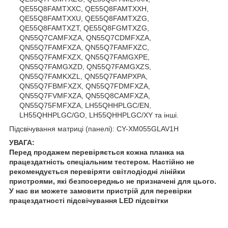
QE55Q8FAMTXXC, QE55Q8FAMTXXH,
QE55Q8FAMTXXU, QE55Q8FAMTXZG,
QE55Q8FAMTXZT, QE55Q8FGMTXZG,
QN55Q7CAMFXZA, QN55Q7CDMFXZA,
QN55Q7FAMFXZA, QN55Q7FAMFXZC,
QN55Q7FAMFXZX, QN55Q7FAMGXPE,
QN55Q7FAMGXZD, QN55Q7FAMGXZS,
QN55Q7FAMKXZL, QN55Q7FAMPXPA,
QN55Q7FBMFXZX, QN55Q7FDMFXZA,
QN55Q7FVMFXZA, QN55Q8CAMFXZA,
QN55Q75FMFXZA, LH55QHHPLGC/EN,
LH55QHHPLGC/GO, LH55QHHPLGC/XY та інші.
Підсвічування матриці (панелі): CY-XM055GLAV1H
УВАГА:
Перед продажем перевіряється кожна планка на
працездатність спеціальним тестером. Настійно не
рекомендується перевіряти світлодіодні лінійки
пристроями, які безпосередньо не призначені для цього.
У нас ви можете замовити пристрій для перевірки
працездатності підсвічування LED підсвітки