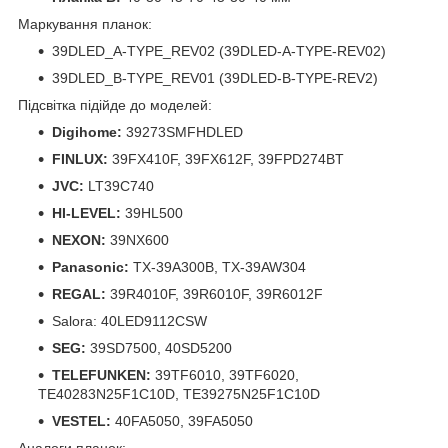
Маркування планок:
39DLED_A-TYPE_REV02 (39DLED-A-TYPE-REV02)
39DLED_B-TYPE_REV01 (39DLED-B-TYPE-REV2)
Підсвітка підійде до моделей:
Digihome:
39273SMFHDLED
FINLUX:
39FX410F, 39FX612F, 39FPD274BT
JVC:
LT39C740
HI-LEVEL:
39HL500
NEXON:
39NX600
Panasonic:
TX-39A300B, TX-39AW304
REGAL:
39R4010F, 39R6010F, 39R6012F
Salora: 40LED9112CSW
SEG:
39SD7500, 40SD5200
TELEFUNKEN:
39TF6010, 39TF6020,
TE40283N25F1C10D, TE39275N25F1C10D
VESTEL:
40FA5050, 39FA5050
Аналоги планок: