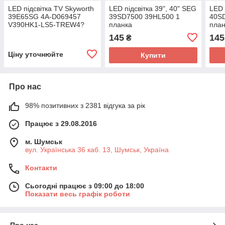
LED підсвітка TV Skyworth
LED підсвітка 39", 40" SEG
LED 
39E65SG 4A-D069457
39SD7500 39HL500 1
40S
V390HK1-LS5-TREW4?
планка
план
V390HK1-LS5 для панелі
145
145
₴
Ціну уточнюйте
Купити
Про нас
98% позитивних з 2381 відгука за рік
Працює з 29.08.2016
м. Шумськ
вул. Українська 36 каб. 13, Шумськ, Україна
Контакти
Сьогодні працює з 09:00 до 18:00
Показати весь графік роботи
Про нас