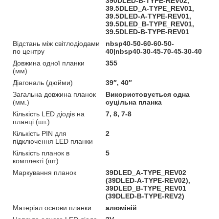
390DLED-B-TYPE-REV02,
39.5DLED_A-TYPE_REV01,
39.5DLED-A-TYPE-REV01,
39.5DLED_B-TYPE_REV01,
39.5DLED-B-TYPE-REV01
Відстань між світлодіодами
nbsp40-50-60-60-50-
по центру
40|nbsp40-30-45-70-45-30-40
Довжина одної планки
355
(мм)
Діагональ (дюйми)
39″, 40″
Загальна довжина планок
Використовується одна
(мм.)
суцільна планка
Кількість LED діодів на
7, 8, 7-8
планці (шт.)
Кількість PIN для
2
підключення LED планки
Кількість планок в
5
комплекті (шт)
Маркування планок
39DLED_A-TYPE_REV02
(39DLED-A-TYPE-REV02),
39DLED_B-TYPE_REV01
(39DLED-B-TYPE-REV2)
Матеріал основи планки
алюміній