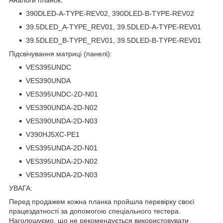
390DLED-A-TYPE-REV02, 390DLED-B-TYPE-REV02
39.5DLED_A-TYPE_REV01, 39.5DLED-A-TYPE-REV01
39.5DLED_B-TYPE_REV01, 39.5DLED-B-TYPE-REV01
Підсвічування матриці (панелі):
VES395UNDC
VES390UNDA
VES395UNDC-2D-N01
VES390UNDA-2D-N02
VES390UNDA-2D-N03
V390HJ5XC-PE1
VES395UNDA-2D-N01
VES395UNDA-2D-N02
VES395UNDA-2D-N03
УВАГА:
Перед продажем кожна планка пройшла перевірку своєї
працездатності за допомогою спеціального тестера.
Наголошуємо, що не рекомендується використовувати