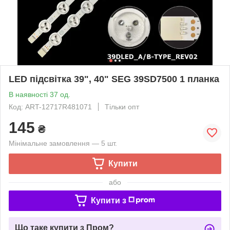
LED підсвітка 39", 40" SEG 39SD7500 1 планка
В наявності 37 од.
Код: ART-12717R481071
Тільки опт
145
₴
Мінімальне замовлення — 5 шт.
Купити
або
Купити з
Що таке купити з Пром?