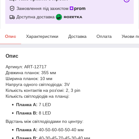
Замовлення під захистом
Доступна доставка
Опис
Характеристики
Доставка
Оплата
Умови п
Опис
Артикул: ART-12717
Довжина планок: 355 мм
Ширина планок: 10 мм
Напруга одного світлодіода: 3V
Кількість контактів на роз'ємі: 2, 3 pin
Кількість світлодіодів на планці:
Планка A:
7 LED
Планка B:
8 LED
Відстань між світлодіодами по центру:
Планка A:
40-50-60-60-50-40 мм
Планка B:
40-30-45-70-45-30-40 мм