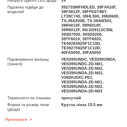
Напруга одного LED діода
3V
Підсвітка підійде до
39273SMFHDLED, 39FX410F,
моделей
39FX612F, 39FPD274BT,
LT39C740, 39HL500, 39NX600,
TX-39A300B, TX-39AW304,
39R4010F, 39R6010F,
39R6012F, 40LED9112CSW,
39SD7500, 40SD5200,
39TF6010, 39TF6020,
TE40283N25F1C10D,
TE39275N25F1C10D,
40FA5050, 39FA5050
Підсвічування матриці
VES395UNDC, VES390UNDA,
(панелі)
VES395UNDC-2D-N01,
VES390UNDA-2D-N02,
VES390UNDA-2D-N03,
V390HJ5XC-PE1,
VES395UNDA-2D-N01,
VES395UNDA-2D-N02,
VES395UNDA-2D-N03
Термоскотч на планках
присутній
Форма та розмір лінзи
Кругла лінза 15,5 мм
(діода)
Приховати