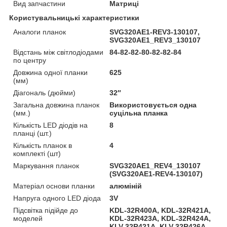
Вид запчастини
Матриці
Користувальницькі характеристики
Аналоги планок
SVG320AE1-REV3-130107,
SVG320AE1_REV3_130107
Відстань між світлодіодами
84-82-82-80-82-82-84
по центру
Довжина одної планки
625
(мм)
Діагональ (дюйми)
32″
Загальна довжина планок
Використовується одна
(мм.)
суцільна планка
Кількість LED діодів на
8
планці (шт.)
Кількість планок в
4
комплекті (шт)
Маркування планок
SVG320AE1_REV4_130107
(SVG320AE1-REV4-130107)
Матеріал основи планки
алюміній
Напруга одного LED діода
3V
Підсвітка підійде до
KDL-32R400A, KDL-32R421A,
моделей
KDL-32R423A, KDL-32R424A,
KLV-32R421A, KLV-32R426A