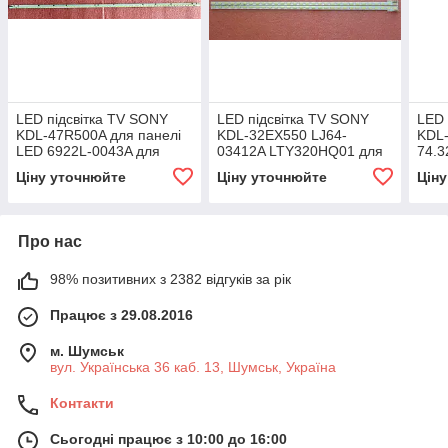
LED підсвітка TV SONY
LED підсвітка TV SONY
LED 
KDL-47R500A для панелі
KDL-32EX550 LJ64-
KDL
LED 6922L-0043A для
03412A LTY320HQ01 для
74.3
панелі LC470EUN
панелі LTY320AN03
T320
Ціну уточнюйте
Ціну уточнюйте
Цін
Про нас
98% позитивних з 2382 відгуків за рік
Працює з 29.08.2016
м. Шумськ
вул. Українська 36 каб. 13, Шумськ, Україна
Контакти
Сьогодні працює з 10:00 до 16:00