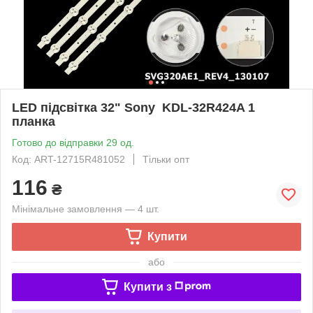
LED підсвітка 32" Sony KDL-32R424A 1
планка
Готово до відправки 29 од.
Код: ART-12715R481052
Тільки опт
116
₴
Мінімальне замовлення — 4 шт.
Купити
або
Купити з