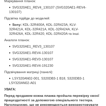
Маркування планок:
SVG320AE1_REV4_130107 (SVG320AE1-REV4-
130107)
Підсвітка підійде до моделей:
Sony:
KDL-32R400A, KDL-32R423A, KLV-
32R421A, KDL-32R421A, KDL-32R424A, KLV-
32R426A, KDL-32R420, KDL-32R420A та інші.
Аналоги планок:
SVG320AE1_REV3_130107
SVG320AE1-REV4-130107
SVG320AE1-REV3-130107
SVG320AE1-REV4-191230
Підсвічування матриці (панелі):
LSY320AN02-001, S320DB3-1 B18, S320DB3-1
LSY320AN02-A01
УВАГА:
Перед продажем кожна планка пройшла перевірку своєї
працездатності за допомогою спеціального тестера.
Наголошуємо, що не рекомендується використовувати