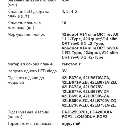
(мм.)
Кількість LED діодів на
4, 5, 4-5
планці (шт.)
Кількість планок в
10
комплекті (шт)
Маркування планок
42&quot;V14 slim DRT rev0.6
1 L1-Type, 42&quot;V14 slim
DRT rev0.6 1 L2-Type,
42&quot;V14 slim DRT rev0.6
1 R1-Type, 42&quot;V14 slim
DRT rev0.6 1 R2-Type
Матеріал основи планки
текстоліт
Напруга одного LED діода
3V
Підсвітка підійде до
42LB670V, 42LB670V-ZA,
моделей
42LB671V-ZB, 42LB671V-ZB,
42LB673V, 42LB675V,
42LB677V, 42LB679V-ZF,
42LB690V, 42LB690V-ZA,
42LB690V-ZC, 42LB700V-ZG,
42LB730V-ZD, 42LB731V-ZE
Підсвічування матриці
EAJ62590701, LC420DUH-
(панелі)
PGF1, LC420DUH-PGF2
Термоскотч на планках
відсутній