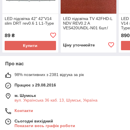
LED підсвітка 42" 42"V14
LED підсвітка TV 42FHD-L
LED 
slim DRT rev0.6 1 L1-Type
NDV REV0.2 A
V14 
VES420UNDL-N01 6шт./
Typ
EAJ6
89
890
₴
Ціну уточнюйте
Купити
Про нас
98% позитивних з 2381 відгука за рік
Працює з 29.08.2016
м. Шумськ
вул. Українська 36 каб. 13, Шумськ, Україна
Контакти
Сьогодні вихідний
Показати весь графік роботи