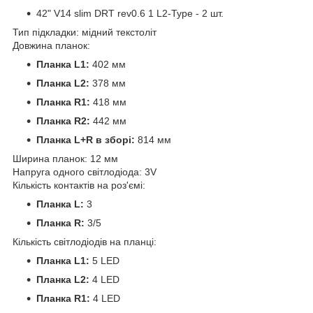
42" V14 slim DRT rev0.6 1 L2-Type - 2 шт.
Тип підкладки: мідний текстоліт
Довжина планок:
Планка L1:
402 мм
Планка L2:
378 мм
Планка R1:
418 мм
Планка R2:
442 мм
Планка L+R в зборі:
814 мм
Ширина планок: 12 мм
Напруга одного світлодіода: 3V
Кількість контактів на роз'ємі:
Планка L:
3
Планка R:
3/5
Кількість світлодіодів на планці:
Планка L1:
5 LED
Планка L2:
4 LED
Планка R1:
4 LED