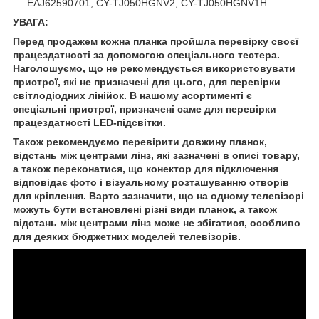
EAJ62590701, CY-TJ050HGNV2, CY-TJ050HGNV1H
УВАГА:
Перед продажем кожна планка пройшла перевірку своєї
працездатності за допомогою спеціального тестера.
Наголошуємо, що не рекомендується використовувати
пристрої, які не призначені для цього, для перевірки
світлодіодних лінійок. В нашому асортименті є
спеціальні пристрої, призначені саме для перевірки
працездатності LED-підсвітки.
Також рекомендуємо перевірити довжину планок,
відстань між центрами лінз, які зазначені в описі товару,
а також переконатися, що конектор для підключення
відповідає фото і візуальному розташуванню отворів
для кріплення. Варто зазначити, що на одному телевізорі
можуть бути встановлені різні види планок, а також
відстань між центрами лінз може не збігатися, особливо
для деяких бюджетних моделей телевізорів.