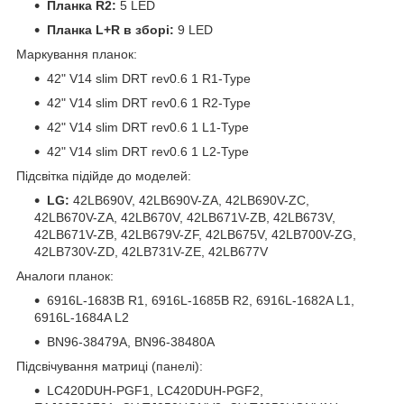
Планка R2:
5 LED
Планка L+R в зборі:
9 LED
Маркування планок:
42" V14 slim DRT rev0.6 1 R1-Type
42" V14 slim DRT rev0.6 1 R2-Type
42" V14 slim DRT rev0.6 1 L1-Type
42" V14 slim DRT rev0.6 1 L2-Type
Підсвітка підійде до моделей:
LG:
42LB690V, 42LB690V-ZA, 42LB690V-ZC,
42LB670V-ZA, 42LB670V, 42LB671V-ZB, 42LB673V,
42LB671V-ZB, 42LB679V-ZF, 42LB675V, 42LB700V-ZG,
42LB730V-ZD, 42LB731V-ZE, 42LB677V
Аналоги планок:
6916L-1683B R1, 6916L-1685B R2, 6916L-1682A L1,
6916L-1684A L2
BN96-38479A, BN96-38480A
Підсвічування матриці (панелі):
LC420DUH-PGF1, LC420DUH-PGF2,