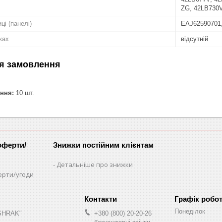
ZG, 42LB730
ці (панелі)
EAJ62590701
ках
відсутній
я замовлення
ння:
10 шт.
оферти/
Знижки постійним клієнтам
Детальніше про знижки
ерти/угоди
Графік робо
Понеділок
"SHRAK"
+380 (800) 20-20-26