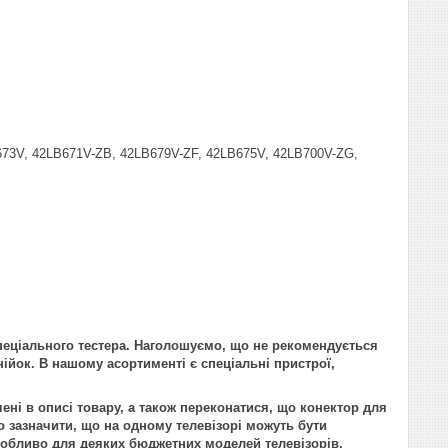
73V, 42LB671V-ZB, 42LB679V-ZF, 42LB675V, 42LB700V-ZG,
пеціального тестера. Наголошуємо, що не рекомендується
нійок. В нашому асортименті є спеціальні пристрої,
ені в описі товару, а також переконатися, що конектор для
 зазначити, що на одному телевізорі можуть бути
 особливо для деяких бюджетних моделей телевізорів.