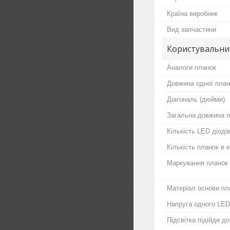
Країна виробник
Вид запчастини
Користувальни
Аналоги планок
Довжина одної план
Діагональ (дюйми)
Загальна довжина п
Кількість LED діодів
Кількість планок в 
Маркування планок
Матеріал основи пл
Напруга одного LED
Підсвітка підійде д