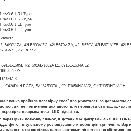
T rev0.6 1 R1-Type
T rev0.6 1 R2-Type
T rev0.6 1 L1-Type
T rev0.6 1 L2-Type
 моделей:
42LB690V-ZA, 42LB690V-ZC, 42LB670V-ZA, 42LB670V, 42LB671V-ZB, 42LB6
B731V-ZE, 42LB677V
 6916L-1685B R2, 6916L-1682A L1, 6916L-1684A L2
N96-38480A
 (панелі):
, LC420DUH-PGF2, EAJ62590701, CY-TJ050HGNV2, CY-TJ050HGNV1H
на планка пройшла перевірку своєї працездатності за допомогою с
строї, які не призначені для цього, для перевірки світлодіодних лі
 перевірки працездатності LED-підсвітки.
перевірити довжину планок, відстань між центрами лінз, які зазнач
дає фото і візуальному розташуванню отворів для кріплення. Варто
иди планок, а також відстань між центрами лінз може не збігатися,