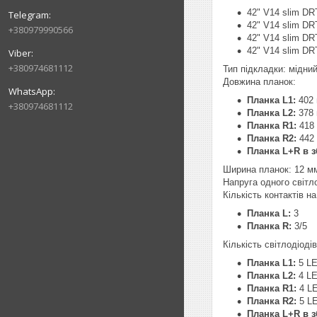
42" V14 slim DRT
42" V14 slim DRT
+380979990566
42" V14 slim DRT
42" V14 slim DRT
+380974681112
Тип підкладки: мідний
Довжина планок:
Планка L1:
402
+380974681112
Планка L2:
378
Планка R1:
418
Планка R2:
442
Планка L+R в з
Ширина планок: 12 м
Напруга одного світл
Кількість контактів на
Планка L:
3
Планка R:
3/5
Кількість світлодіоді
Планка L1:
5 L
Планка L2:
4 L
Планка R1:
4 L
Планка R2:
5 L
Планка L+R в з