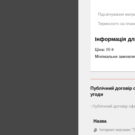
Підсвічування матри
Термоскотч на план
Інформація дл
Ціна:
89 ₴
Мінімальне замовле
Публічний договір 
угоди
Публічний договір оф
Інтернет-магазин 