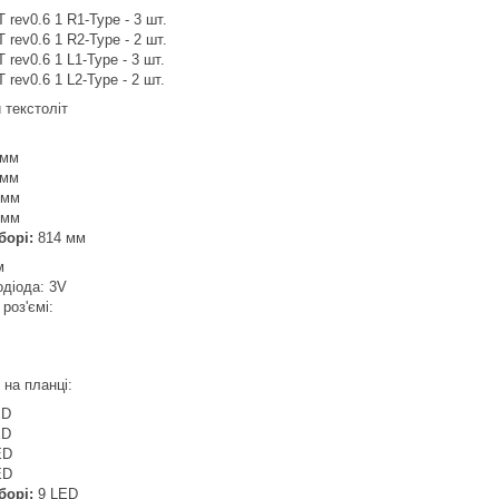
 rev0.6 1 R1-Type - 3 шт.
 rev0.6 1 R2-Type - 2 шт.
 rev0.6 1 L1-Type - 3 шт.
 rev0.6 1 L2-Type - 2 шт.
 текстоліт
 мм
 мм
 мм
 мм
борі:
814 мм
м
одіода: 3V
 роз'ємі:
в на планці:
ED
ED
ED
ED
борі:
9 LED