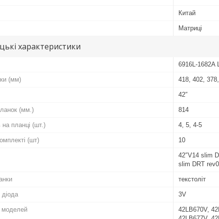
Китай
Матриці
цькі характеристики
6916L-1682A 
ки (мм)
418, 402, 378
42″
ланок (мм.)
814
 на планці (шт.)
4, 5, 4-5
комплекті (шт)
10
42″V14 slim D
slim DRT rev0
анки
текстоліт
 діода
3V
о моделей
42LB670V, 42
42LB677V, 42