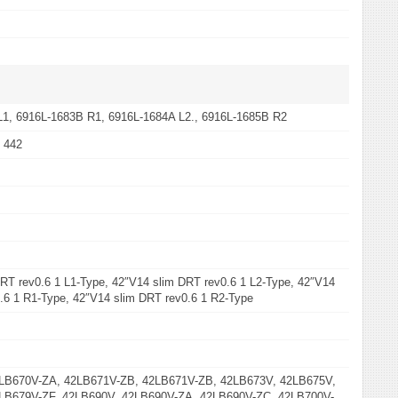
L1, 6916L-1683B R1, 6916L-1684A L2., 6916L-1685B R2
, 442
RT rev0.6 1 L1-Type, 42″V14 slim DRT rev0.6 1 L2-Type, 42″V14
.6 1 R1-Type, 42″V14 slim DRT rev0.6 1 R2-Type
LB670V-ZA, 42LB671V-ZB, 42LB671V-ZB, 42LB673V, 42LB675V,
LB679V-ZF, 42LB690V, 42LB690V-ZA, 42LB690V-ZC, 42LB700V-