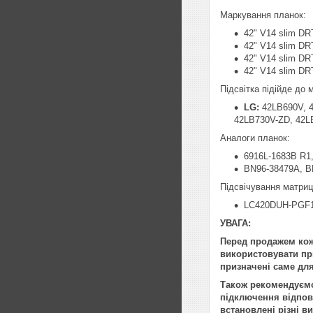
Маркування планок:
42" V14 slim DR
42" V14 slim DR
42" V14 slim DR
42" V14 slim DR
Підсвітка підійде до
LG:
42LB690V, 
42LB730V-ZD, 42L
Аналоги планок:
6916L-1683B R1,
BN96-38479A, B
Підсвічування матриці
LC420DUH-PGF1
УВАГА:
Перед продажем кож
використовувати при
призначені саме для
Також рекомендуємо 
підключення відпові
встановлені різні в