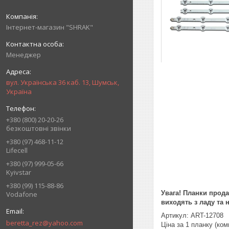
Інтернет-магазин "SHRAK"
Менеджер
вул. Українська 36 каб. 13, Шумськ,
Україна
+380 (800) 20-20-26
безкоштовні звінки
+380 (97) 468-11-12
Lifecell
+380 (97) 999-05-66
Kyivstar
+380 (99) 115-88-86
Увага! Планки прод
Vodafone
виходять з ладу та 
Артикул: ART-12708
beretta_rez@yahoo.com
Ціна за 1 планку (ком