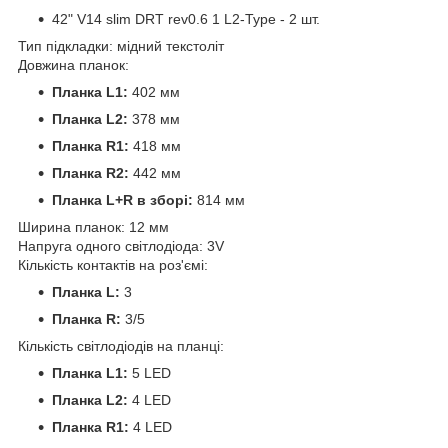
42" V14 slim DRT rev0.6 1 L2-Type - 2 шт.
Тип підкладки: мідний текстоліт
Довжина планок:
Планка L1:
402 мм
Планка L2:
378 мм
Планка R1:
418 мм
Планка R2:
442 мм
Планка L+R в зборі:
814 мм
Ширина планок: 12 мм
Напруга одного світлодіода: 3V
Кількість контактів на роз'ємі:
Планка L:
3
Планка R:
3/5
Кількість світлодіодів на планці:
Планка L1:
5 LED
Планка L2:
4 LED
Планка R1:
4 LED