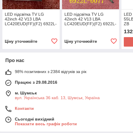
LED підсвітка TV LG
LED підсвітка TV LG
LED 
42inch 42 V13 LBA
42inch 42 V13 LBA
55L
LC420EUD(FF)(F2) 6922L-
LC420EUD(FF)(F2) 6922L-
ZB
0077 lg, 42inch, 42, v13,
0077
132
lba, lc420eud ff f2,
Ціну уточнюйте
Ціну уточнюйте
Про нас
98% позитивних з 2384 відгуків за рік
Працює з 29.08.2016
м. Шумськ
вул. Українська 36 каб. 13, Шумськ, Україна
Контакти
Сьогодні вихідний
Показати весь графік роботи