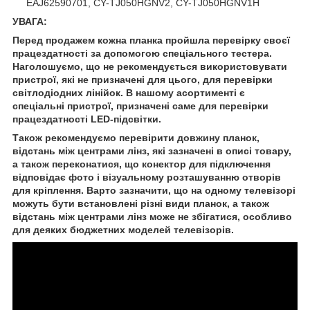
EAJ62590701, CY-TJ050HGNV2, CY-TJ050HGNV1H
УВАГА:
Перед продажем кожна планка пройшла перевірку своєї
працездатності за допомогою спеціального тестера.
Наголошуємо, що не рекомендується використовувати
пристрої, які не призначені для цього, для перевірки
світлодіодних лінійок. В нашому асортименті є
спеціальні пристрої, призначені саме для перевірки
працездатності LED-підсвітки.
Також рекомендуємо перевірити довжину планок,
відстань між центрами лінз, які зазначені в описі товару,
а також переконатися, що конектор для підключення
відповідає фото і візуальному розташуванню отворів
для кріплення. Варто зазначити, що на одному телевізорі
можуть бути встановлені різні види планок, а також
відстань між центрами лінз може не збігатися, особливо
для деяких бюджетних моделей телевізорів.