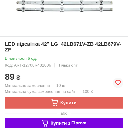
LED підсвітка 42" LG 42LB671V-ZB 42LB679V-
ZF
В наявності 6 од.
Код: ART-12708R481036
Тільки опт
89
₴
Мінімальне замовлення — 10 шт.
Мінімальна сума замовлення на сайті — 100 ₴
Купити
або
Купити з