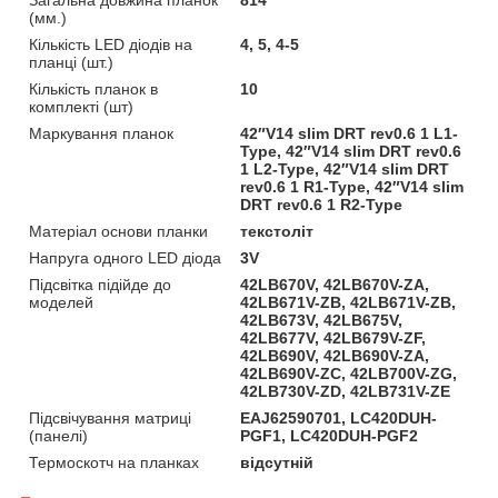
(мм.)
Кількість LED діодів на
4, 5, 4-5
планці (шт.)
Кількість планок в
10
комплекті (шт)
Маркування планок
42″V14 slim DRT rev0.6 1 L1-
Type, 42″V14 slim DRT rev0.6
1 L2-Type, 42″V14 slim DRT
rev0.6 1 R1-Type, 42″V14 slim
DRT rev0.6 1 R2-Type
Матеріал основи планки
текстоліт
Напруга одного LED діода
3V
Підсвітка підійде до
42LB670V, 42LB670V-ZA,
моделей
42LB671V-ZB, 42LB671V-ZB,
42LB673V, 42LB675V,
42LB677V, 42LB679V-ZF,
42LB690V, 42LB690V-ZA,
42LB690V-ZC, 42LB700V-ZG,
42LB730V-ZD, 42LB731V-ZE
Підсвічування матриці
EAJ62590701, LC420DUH-
(панелі)
PGF1, LC420DUH-PGF2
Термоскотч на планках
відсутній