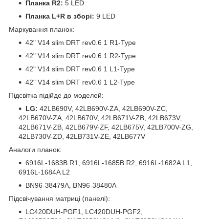
Планка R2:
5 LED
Планка L+R в зборі:
9 LED
Маркування планок:
42" V14 slim DRT rev0.6 1 R1-Type
42" V14 slim DRT rev0.6 1 R2-Type
42" V14 slim DRT rev0.6 1 L1-Type
42" V14 slim DRT rev0.6 1 L2-Type
Підсвітка підійде до моделей:
LG:
42LB690V, 42LB690V-ZA, 42LB690V-ZC,
42LB670V-ZA, 42LB670V, 42LB671V-ZB, 42LB673V,
42LB671V-ZB, 42LB679V-ZF, 42LB675V, 42LB700V-ZG,
42LB730V-ZD, 42LB731V-ZE, 42LB677V
Аналоги планок:
6916L-1683B R1, 6916L-1685B R2, 6916L-1682A L1,
6916L-1684A L2
BN96-38479A, BN96-38480A
Підсвічування матриці (панелі):
LC420DUH-PGF1, LC420DUH-PGF2,