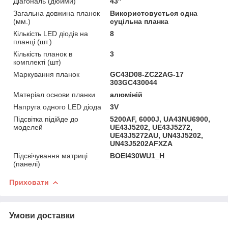
Діагональ (дюйми)
43″
Загальна довжина планок
Використовується одна
(мм.)
суцільна планка
Кількість LED діодів на
8
планці (шт.)
Кількість планок в
3
комплекті (шт)
Маркування планок
GC43D08-ZC22AG-17
303GC430044
Матеріал основи планки
алюміній
Напруга одного LED діода
3V
Підсвітка підійде до
5200AF, 6000J, UA43NU6900,
моделей
UE43J5202, UE43J5272,
UE43J5272AU, UN43J5202,
UN43J5202AFXZA
Підсвічування матриці
BOEI430WU1_H
(панелі)
Приховати
Умови доставки