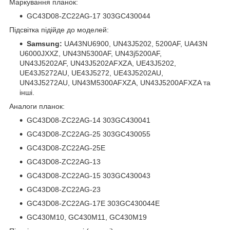
Маркування планок:
GC43D08-ZC22AG-17 303GC430044
Підсвітка підійде до моделей:
Samsung:
UA43NU6900, UN43J5202, 5200AF, UA43N
U6000JXXZ, UN43N5300AF, UN43j5200AF,
UN43J5202AF, UN43J5202AFXZA, UE43J5202,
UE43J5272AU, UE43J5272, UE43J5202AU,
UN43J5272AU, UN43M5300AFXZA, UN43J5200AFXZA та
інші.
Аналоги планок:
GC43D08-ZC22AG-14 303GC430041
GC43D08-ZC22AG-25 303GC430055
GC43D08-ZC22AG-25E
GC43D08-ZC22AG-13
GC43D08-ZC22AG-15 303GC430043
GC43D08-ZC22AG-23
GC43D08-ZC22AG-17E 303GC430044E
GC430M10, GC430M11, GC430M19