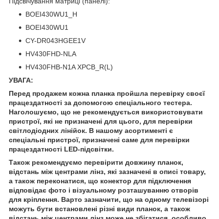
Підсвічування матриці (панелі):
BOEI430WU1_H
BOEI430WU1
CY-DR043HGEE1V
HV430FHD-NLA
HV430FHB-N1A XPCB_R(L)
УВАГА:
Перед продажем кожна планка пройшла перевірку своєї
працездатності за допомогою спеціального тестера.
Наголошуємо, що не рекомендується використовувати
пристрої, які не призначені для цього, для перевірки
світлодіодних лінійок. В нашому асортименті є
спеціальні пристрої, призначені саме для перевірки
працездатності LED-підсвітки.
Також рекомендуємо перевірити довжину планок,
відстань між центрами лінз, які зазначені в описі товару,
а також переконатися, що конектор для підключення
відповідає фото і візуальному розташуванню отворів
для кріплення. Варто зазначити, що на одному телевізорі
можуть бути встановлені різні види планок, а також
відстань між центрами лінз може не збігатися, особливо