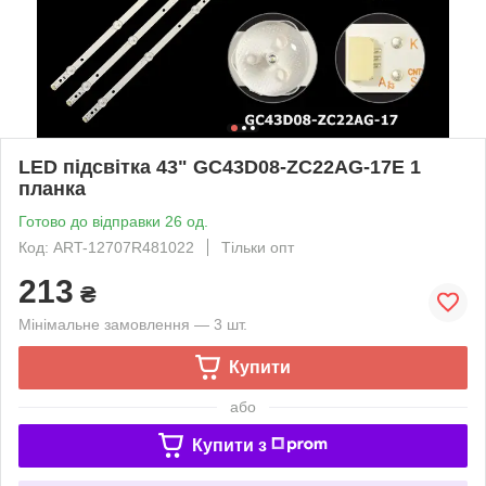
LED підсвітка 43" GC43D08-ZC22AG-17E 1
планка
Готово до відправки 26 од.
Код: ART-12707R481022
Тільки опт
213
₴
Мінімальне замовлення — 3 шт.
Купити
або
Купити з