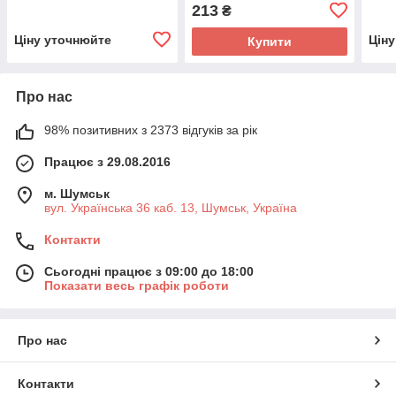
K433535T0409581 4шт.
GC43D08-ZC22AG-25E
795m
213
₴
GC43D08-ZC22AG-17E
1шт.
Ціну уточнюйте
Цін
Купити
Про нас
98% позитивних з 2373 відгуків за рік
Працює з 29.08.2016
м. Шумськ
вул. Українська 36 каб. 13, Шумськ, Україна
Контакти
Сьогодні працює з 09:00 до 18:00
Показати весь графік роботи
Про нас
Контакти