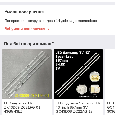
Умови повернення
Повернення товару впродовж 14 днів за домовленістю
Всі умови повернення
Подібні товари компанії
LED підсвітка TV
LED підсвітка Samsung TV
LED 
ZK43D09-ZC21FG-01
43" inch 857mm 3V
GC4
43G5 43E6
GC43D08-ZC22AG-17
303G