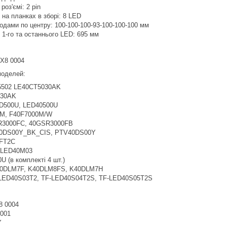
роз'ємі: 2 pin
в на планках в зборі: 8 LED
іодами по центру: 100-100-100-93-100-100-100 мм
 1-го та останнього LED: 695 мм
X8 0004
 моделей:
5502 LE40CT5030AK
530AK
500U, LED40500U
M, F40F7000M/W
3000FC, 40GSR3000FB
0DS00Y_BK_CIS, PTV40DS00Y
FT2C
LED40M03
 (в комплекті 4 шт.)
0DLM7F, K40DLM8FS, K40DLM7H
LED40S03T2, TF-LED40S04T2S, TF-LED40S05T2S
 0004
0001
Y