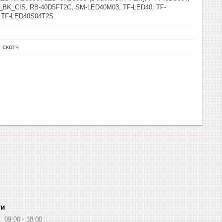
BK_CIS, RB-40D5FT2C, SM-LED40M03, TF-LED40, TF-
 TF-LED40S04T2S
 скотч
ти
09:00
18:00