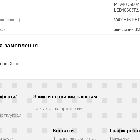
PTV40DS00Y_
LED40S03T2,
ці (панелі)
V400HJ6-PE1
ках
звичайний 3M
я замовлення
ння:
3 шт.
оферти/
Знижки постійним клієнтам
Детальніше про знижки
ерти/угоди
Графік робо
Понеділок
"SHRAK"
+380 (800) 20-20-26