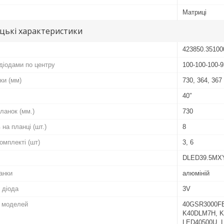
Матриці
цькі характеристики
423850.35100
діодами по центру
100-100-100-9
ки (мм)
730, 364, 367
40″
ланок (мм.)
730
 на планці (шт.)
8
комплекті (шт)
3, 6
DLED39.5MXY
анки
алюміній
 діода
3V
о моделей
40GSR3000FB
K40DLM7H, K
LED40500U, L