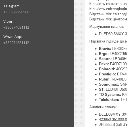
Кількість контактів на 
Кількість світлодіоді
+380979990566
Відстань між світлод
Відстань між центром
Маркування планок:
+380974681112
DLED39.5MXY 3
Підсвітка підійде до
+380974681112
Bravis:
LE40DF
Ergo:
LE40CT5
Saturn:
LED40HD
Dexp:
F40D7100
Polaroid:
40GSR
Prestigio:
PTV4
Rubin:
RB-40D5
Soundmax:
SM-
ST:
LED40HD500U
TD Systems:
K4
Telefunken:
TF-
Аналоги планок:
DLED39MXY 3X8
423850.351000.
JH-385LB-3x8-J