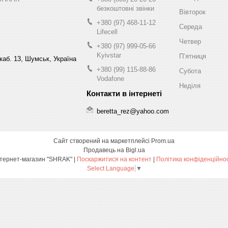
безкоштовні звінки
Вівторок
+380 (97) 468-11-12
Середа
Lifecell
Четвер
+380 (97) 999-05-66
Kyivstar
Пʼятниця
 каб. 13, Шумськ, Україна
+380 (99) 115-88-86
Субота
Vodafone
Неділя
beretta_rez@yahoo.com
Сайт створений на маркетплейсі
Prom.ua
Продавець на Bigl.ua
Інтернет-магазин "SHRAK" |
Поскаржитися на контент
|
Політика конфіденційнос
Select Language
▼