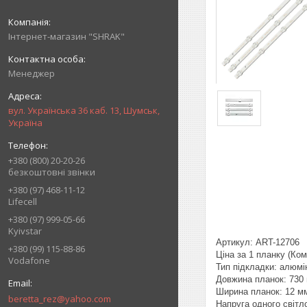
Інтернет-магазин "SHRAK"
Менеджер
вул. Українська 36 каб. 13, Шумськ,
Україна
+380 (800) 20-20-26
безкоштовні звінки
+380 (97) 468-11-12
Lifecell
+380 (97) 999-05-66
Kyivstar
Артикул: ART-12706
+380 (99) 115-88-86
Ціна за 1 планку (Ком
Vodafone
Тип підкладки: алюмі
Довжина планок: 730
Ширина планок: 12 м
beretta_rez@yahoo.com
Напруга одного світл