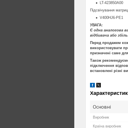
LT-423850A00
Підсвічування матриці
V400HJ6-PE1
УВАГА:
Є одна аналогова в
відбивача або збіл
Перед продажем кож
використовувати при
призначені саме для
Також рекомендуємо 
підключення відпові
встановлені різні в
Характеристик
Основні
Виробник
Країна виробник