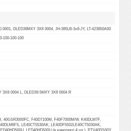
0.0001, DLED39MXY 3X8 0004, JH-385LB-3x8-JY, LT-423850A00
3-100-100-100
 3X8 0004 L, DLED39.5MXY 3X8 0004 R
, 40GSR3000FC, F40D7100M, F40F7000M/W, K40DLM7F,
40DLM8FS, LE40CT5530AK, LE40DF5502LE40CT5030AK,
ED40HD500U, LED40HD500U (в комплекті 4 шт.), PTV40DS00Y,