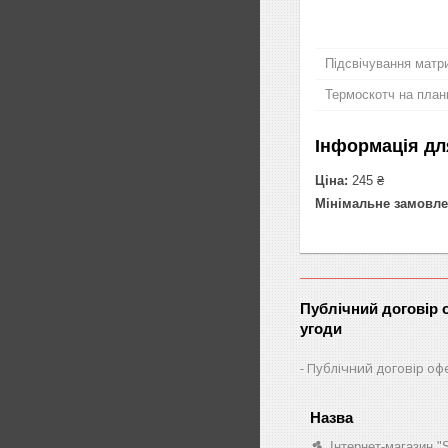
Підсвічування матри
Термоскотч на план
Інформація дл
Ціна:
245 ₴
Мінімальне замовле
Публічний договір 
угоди
Публічний договір оф
Інтернет-магазин 