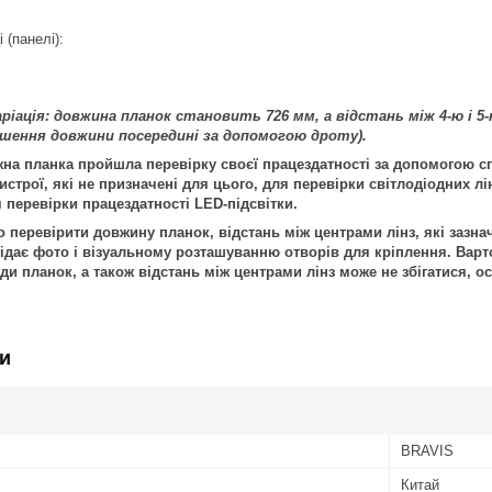
 (панелі):
аріація: довжина планок становить 726 мм, а відстань між 4-ю і 
ьшення довжини посередині за допомогою дроту).
на планка пройшла перевірку своєї працездатності за допомогою с
строї, які не призначені для цього, для перевірки світлодіодних лі
 перевірки працездатності LED-підсвітки.
перевірити довжину планок, відстань між центрами лінз, які зазнач
дає фото і візуальному розташуванню отворів для кріплення. Варто
иди планок, а також відстань між центрами лінз може не збігатися,
и
BRAVIS
Китай