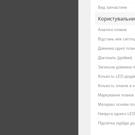
Вид запчастини
Користувальни
Аналоги планок
Відстань між світло
Довжина одної план
Діагональ (дюйми)
Загальна довжина п
Кількість LED діодів
Кількість планок в 
Маркування планок
Матеріал основи пл
Напруга одного LED
Підсвітка підійде д