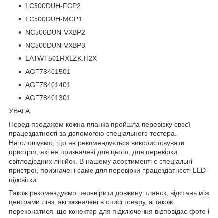
LC500DUH-FGP2
LC500DUH-MGP1
NC500DUN-VXBP2
NC500DUN-VXBP3
LATWT501RXLZK.H2X
AGF78401501
AGF78401401
AGF78401301
УВАГА:
Перед продажем кожна планка пройшла перевірку своєї
працездатності за допомогою спеціального тестера.
Наголошуємо, що не рекомендується використовувати
пристрої, які не призначені для цього, для перевірки
світлодіодних лінійок. В нашому асортименті є спеціальні
пристрої, призначені саме для перевірки працездатності LED-
підсвітки.
Також рекомендуємо перевірити довжину планок, відстань між
центрами лінз, які зазначені в описі товару, а також
переконатися, що конектор для підключення відповідає фото і