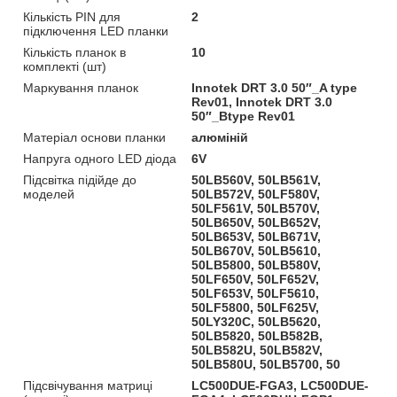
Кількість PIN для
2
підключення LED планки
Кількість планок в
10
комплекті (шт)
Маркування планок
Innotek DRT 3.0 50″_A type
Rev01, Innotek DRT 3.0
50″_Btype Rev01
Матеріал основи планки
алюміній
Напруга одного LED діода
6V
Підсвітка підійде до
50LB560V, 50LB561V,
моделей
50LB572V, 50LF580V,
50LF561V, 50LB570V,
50LB650V, 50LB652V,
50LB653V, 50LB671V,
50LB670V, 50LB5610,
50LB5800, 50LB580V,
50LF650V, 50LF652V,
50LF653V, 50LF5610,
50LF5800, 50LF625V,
50LY320C, 50LB5620,
50LB5820, 50LB582B,
50LB582U, 50LB582V,
50LB580U, 50LB5700, 50
Підсвічування матриці
LC500DUE-FGA3, LC500DUE-