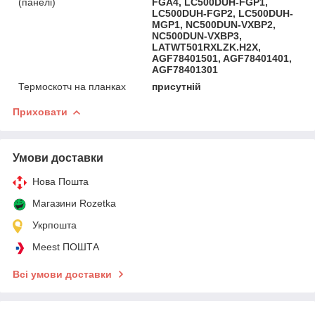
(панелі)
FGA4, LC500DUH-FGP1,
LC500DUH-FGP2, LC500DUH-
MGP1, NC500DUN-VXBP2,
NC500DUN-VXBP3,
LATWT501RXLZK.H2X,
AGF78401501, AGF78401401,
AGF78401301
Термоскотч на планках
присутній
Приховати
Умови доставки
Нова Пошта
Магазини Rozetka
Укрпошта
Meest ПОШТА
Всі умови доставки