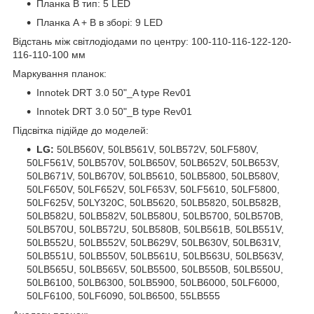
Планка B тип: 5 LED
Планка A + B в зборі: 9 LED
Відстань між світлодіодами по центру: 100-110-116-122-120-
116-110-100 мм
Маркування планок:
Innotek DRT 3.0 50"_A type Rev01
Innotek DRT 3.0 50"_B type Rev01
Підсвітка підійде до моделей:
LG:
50LB560V, 50LB561V, 50LB572V, 50LF580V,
50LF561V, 50LB570V, 50LB650V, 50LB652V, 50LB653V,
50LB671V, 50LB670V, 50LB5610, 50LB5800, 50LB580V,
50LF650V, 50LF652V, 50LF653V, 50LF5610, 50LF5800,
50LF625V, 50LY320C, 50LB5620, 50LB5820, 50LB582B,
50LB582U, 50LB582V, 50LB580U, 50LB5700, 50LB570B,
50LB570U, 50LB572U, 50LB580B, 50LB561B, 50LB551V,
50LB552U, 50LB552V, 50LB629V, 50LB630V, 50LB631V,
50LB551U, 50LB550V, 50LB561U, 50LB563U, 50LB563V,
50LB565U, 50LB565V, 50LB5500, 50LB550B, 50LB550U,
50LB6100, 50LB6300, 50LB5900, 50LB6000, 50LF6000,
50LF6100, 50LF6090, 50LB6500, 55LB555