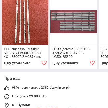
LED підсвітка TV 50V2
LED підсвітка TV 6916L-
LED 
50L2 4C-LB5007-YH02J
1736A 6916L-1735A
50L
4C-LB5007-ZM03J 4шт./
LG50LB5620
50D
LC500DUE(FG)(A4) 10шт.
V1_0
Ціну уточнюйте
Ціну уточнюйте
Цін
Про нас
98% позитивних з 2382 відгуків за рік
Працює з 29.08.2016
м. Шумськ