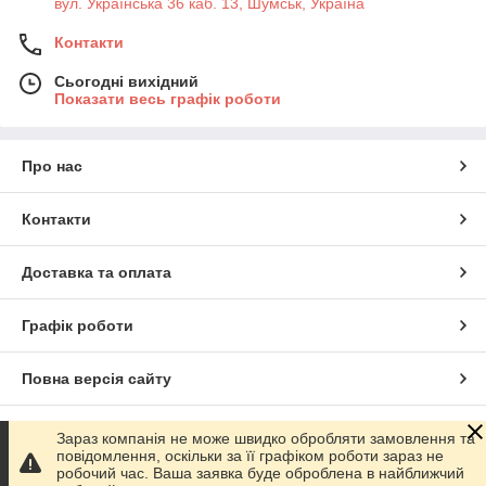
вул. Українська 36 каб. 13, Шумськ, Україна
Контакти
Сьогодні вихідний
Показати весь графік роботи
Про нас
Контакти
Доставка та оплата
Графік роботи
Повна версія сайту
Сайт створено на маркетплейсі
Prom.ua
Зараз компанія не може швидко обробляти замовлення та
повідомлення, оскільки за її графіком роботи зараз не
робочий час. Ваша заявка буде оброблена в найближчий
Політика конфіденційності