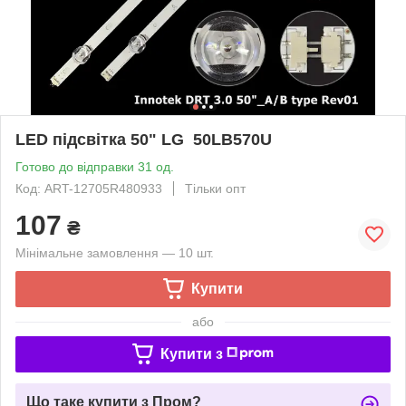
LED підсвітка 50" LG 50LB570U
Готово до відправки 31 од.
Код: ART-12705R480933
Тільки опт
107
₴
Мінімальне замовлення — 10 шт.
Купити
або
Купити з
Що таке купити з Пром?