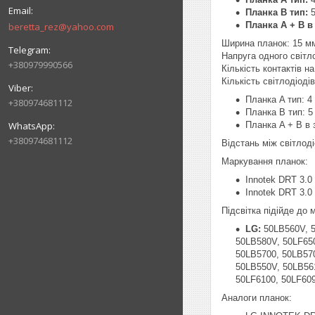
Планка B тип:
Планка A + B в
beretta_rez@yahoo.com
Ширина планок: 15 м
Напруга одного світл
+380979990566
Кількість контактів на 
Кількість світлодіоді
Планка A тип: 4
+380974681112
Планка B тип: 5
Планка A + B в 
+380974681112
Відстань між світлоді
Маркування планок:
Innotek DRT 3.0
Innotek DRT 3.0
Підсвітка підійде до
LG:
50LB560V, 
50LB580V, 50LF65
50LB5700, 50LB57
50LB550V, 50LB56
50LF6100, 50LF60
Аналоги планок: