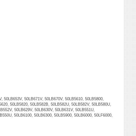
V, 50LB653V, 50LB671V, 50LB670V, 50LB5610, 50LB5800,
5620, 50LB5820, 50LB582B, 50LB582U, 50LB582V, 50LB580U,
LB552V, 50LB629V, 50LB630V, 50LB631V, 50LB551U,
B550U, 50LB6100, 50LB6300, 50LB5900, 50LB6000, 50LF6000,