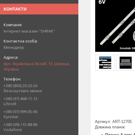
КОНТАКТИ
Інтернет-магазин "SHRAK"
Менеджер
вул. Українська 36 каб. 13, Шумськ,
Україна
+380 (800) 20-20-26
безкоштовні звінки
+380 (97) 468-11-12
Lifecell
+380 (97) 999-05-66
Kyivstar
Артикул: ART-12705
+380 (99) 115-88-86
Довжина планок:
Vodafone
Планка A тип: