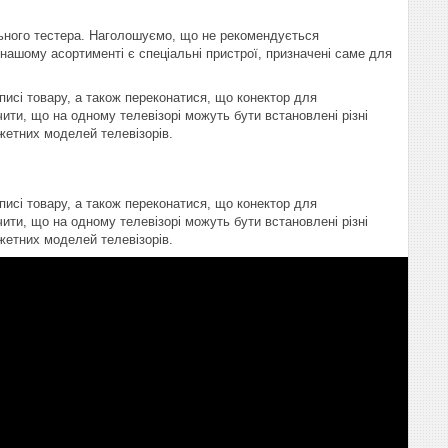
ьного тестера. Наголошуємо, що не рекомендується
В нашому асортименті є спеціальні пристрої, призначені саме для
писі товару, а також переконатися, що конектор для
ити, що на одному телевізорі можуть бути встановлені різні
жетних моделей телевізорів.
писі товару, а також переконатися, що конектор для
ити, що на одному телевізорі можуть бути встановлені різні
жетних моделей телевізорів.