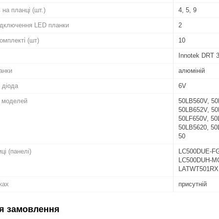
 на планці (шт.)
4, 5, 9
підключення LED планки
2
комплекті (шт)
10
Innotek DRT 3
анки
алюміній
 діода
6V
о моделей
50LB560V, 50
50LB652V, 50
50LF650V, 50
50LB5620, 50
50
ці (панелі)
LC500DUE-FG
LC500DUH-M
LATWT501RXL
ках
присутній
я замовлення