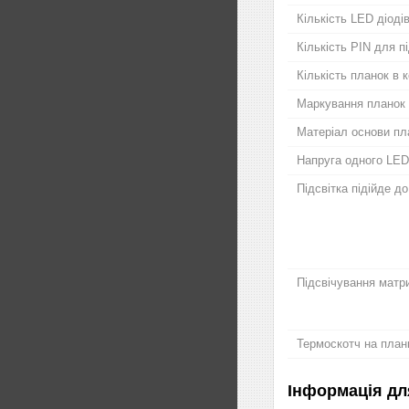
Кількість LED діодів
Кількість PIN для 
Кількість планок в 
Маркування планок
Матеріал основи пл
Напруга одного LED
Підсвітка підійде д
Підсвічування матри
Термоскотч на план
Інформація дл