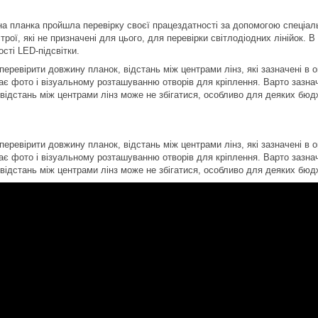
а планка пройшла перевірку своєї працездатності за допомогою спеціал
рої, які не призначені для цього, для перевірки світлодіодних лінійок. 
сті LED-підсвітки.
еревірити довжину планок, відстань між центрами лінз, які зазначені в о
ає фото і візуальному розташуванню отворів для кріплення. Варто зазнач
 відстань між центрами лінз може не збігатися, особливо для деяких бюд
еревірити довжину планок, відстань між центрами лінз, які зазначені в о
ає фото і візуальному розташуванню отворів для кріплення. Варто зазнач
 відстань між центрами лінз може не збігатися, особливо для деяких бюд