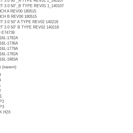
T 3.0 50"_A TYPE REV01 1_140107
T 3.0 50"_B TYPE REV01 1_140107
NCH A REV00 180515
NCH B REV00 180515
 3.0 50" A TYPE REV02 140218
 3.0 50" B TYPE REV02 140218
 E74739
916L-1782A
916L-1736A
916L-1779A
916L-1782A
916L-1983A
 (панелі):
3
4
1
2
1
P2
P3
K.H2X