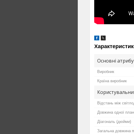
Характеристик
Основні атриб
Виробник
Країна виробник
Користувальни
Відстань між світло
Довжина одної план
Діагональ (дюйми)
Загальна довжина п