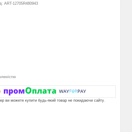
д:
ART-12705R480943
вленістю
пер ви можете купити будь-який товар не покидаючи сайту.