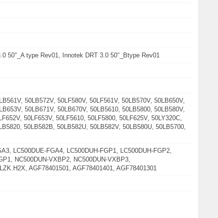
.0 50″_A type Rev01, Innotek DRT 3.0 50″_Btype Rev01
LB561V, 50LB572V, 50LF580V, 50LF561V, 50LB570V, 50LB650V,
LB653V, 50LB671V, 50LB670V, 50LB5610, 50LB5800, 50LB580V,
LF652V, 50LF653V, 50LF5610, 50LF5800, 50LF625V, 50LY320C,
LB5820, 50LB582B, 50LB582U, 50LB582V, 50LB580U, 50LB5700,
A3, LC500DUE-FGA4, LC500DUH-FGP1, LC500DUH-FGP2,
GP1, NC500DUN-VXBP2, NC500DUN-VXBP3,
ZK.H2X, AGF78401501, AGF78401401, AGF78401301