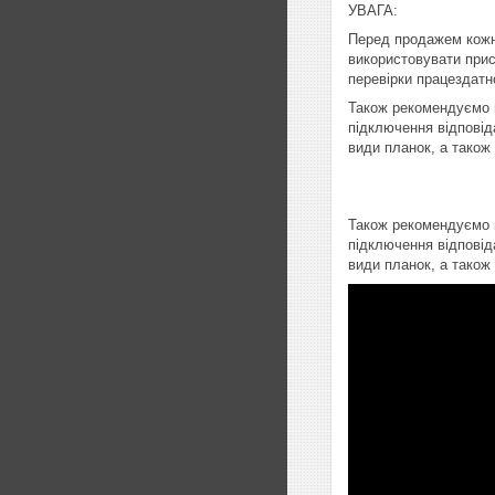
УВАГА:
Перед продажем кожн
використовувати прист
перевірки працездатно
Також рекомендуємо п
підключення відповід
види планок, а також
Також рекомендуємо п
підключення відповід
види планок, а також