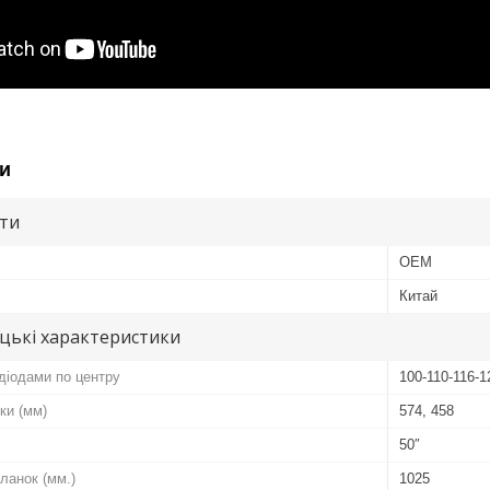
и
ути
OEM
Китай
цькі характеристики
діодами по центру
100-110-116-1
ки (мм)
574, 458
50″
ланок (мм.)
1025