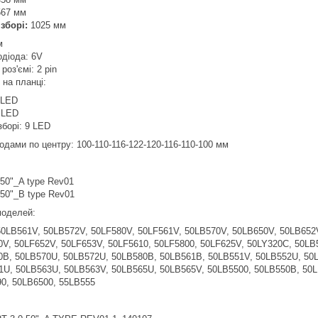
567 мм
 зборі:
1025 мм
м
одіода: 6V
роз'ємі: 2 pin
в на планці:
 LED
 LED
зборі: 9 LED
одами по центру: 100-110-116-122-120-116-110-100 мм
 50"_A type Rev01
 50"_B type Rev01
 моделей:
50LB561V, 50LB572V, 50LF580V, 50LF561V, 50LB570V, 50LB650V, 50LB652
0V, 50LF652V, 50LF653V, 50LF5610, 50LF5800, 50LF625V, 50LY320C, 50LB
0B, 50LB570U, 50LB572U, 50LB580B, 50LB561B, 50LB551V, 50LB552U, 50
1U, 50LB563U, 50LB563V, 50LB565U, 50LB565V, 50LB5500, 50LB550B, 50L
90, 50LB6500, 55LB555