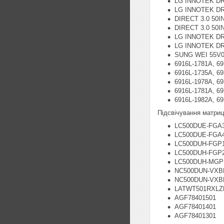
LG INNOTEK DR
LG INNOTEK DR
DIRECT 3.0 50I
DIRECT 3.0 50I
LG INNOTEK DRT
LG INNOTEK DRT
SUNG WEI 55V0
6916L-1781A, 6
6916L-1735A, 6
6916L-1978A, 6
6916L-1781A, 6
6916L-1982A, 6
Підсвічування матриці
LC500DUE-FGA
LC500DUE-FGA
LC500DUH-FGP
LC500DUH-FGP
LC500DUH-MGP
NC500DUN-VXB
NC500DUN-VXB
LATWT501RXLZ
AGF78401501
AGF78401401
AGF78401301