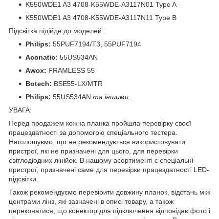
K550WDE1 A3 4708-K55WDE-A3117N01 Type A
K550WDE1 A3 4708-K55WDE-A3117N11 Type B
Підсвітка підійде до моделей:
Philips:
55PUF7194/T3, 55PUF7194
Aconatic:
55US534AN
Awox:
FRAMLESS 55
Botech:
BSE55-LX/MTR
Philips:
55US534AN
та іншими.
УВАГА:
Перед продажем кожна планка пройшла перевірку своєї
працездатності за допомогою спеціального тестера.
Наголошуємо, що не рекомендується використовувати
пристрої, які не призначені для цього, для перевірки
світлодіодних лінійок. В нашому асортименті є спеціальні
пристрої, призначені саме для перевірки працездатності LED-
підсвітки.
Також рекомендуємо перевірити довжину планок, відстань між
центрами лінз, які зазначені в описі товару, а також
переконатися, що конектор для підключення відповідає фото і