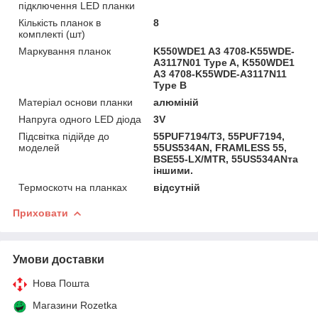
підключення LED планки
Кількість планок в
8
комплекті (шт)
Маркування планок
K550WDE1 A3 4708-K55WDE-
A3117N01 Type A, K550WDE1
A3 4708-K55WDE-A3117N11
Type B
Матеріал основи планки
алюміній
Напруга одного LED діода
3V
Підсвітка підійде до
55PUF7194/T3, 55PUF7194,
моделей
55US534AN, FRAMLESS 55,
BSE55-LX/MTR, 55US534ANта
іншими.
Термоскотч на планках
відсутній
Приховати
Умови доставки
Нова Пошта
Магазини Rozetka