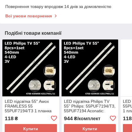
Повернення товару впродовж 14 днів за домовленістю
Всі умови повернення
Подібні товари компанії
LED підсвітка 55" Awox
LED підсвітка Philips TV
LED 
FRAMLESS 55
55" Philips: 55PUF7194/T3,
55P
55PUF7194/T3 1 планка
55PUF7194 Aconatic:
1 пл
55US534AN 8шт.
118
944
118
₴
₴/комплект
Купити
Купити