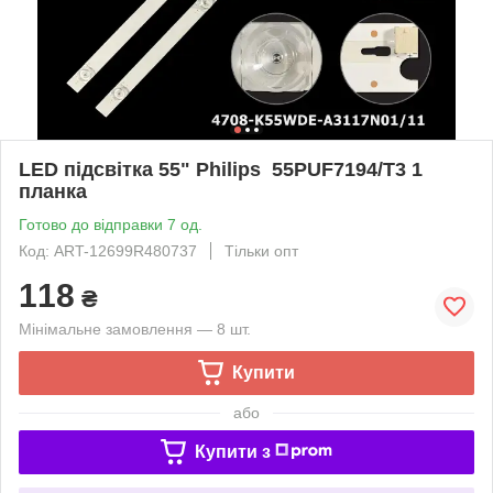
LED підсвітка 55" Philips 55PUF7194/T3 1
планка
Готово до відправки 7 од.
Код: ART-12699R480737
Тільки опт
118
₴
Мінімальне замовлення — 8 шт.
Купити
або
Купити з