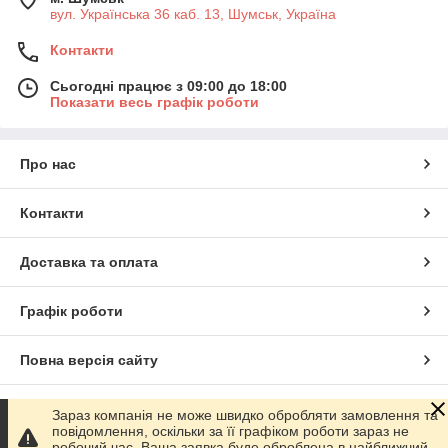
вул. Українська 36 каб. 13, Шумськ, Україна
Контакти
Сьогодні працює з 09:00 до 18:00
Показати весь графік роботи
Про нас
Контакти
Доставка та оплата
Графік роботи
Повна версія сайту
Сайт створено на маркетплейсі
Prom.ua
Зараз компанія не може швидко обробляти замовлення та
повідомлення, оскільки за її графіком роботи зараз не
робочий час. Ваша заявка буде оброблена в найближчий