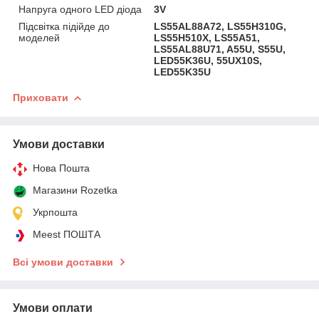
Напруга одного LED діода
3V
Підсвітка підійде до
LS55AL88A72, LS55H310G,
моделей
LS55H510X, LS55A51,
LS55AL88U71, A55U, S55U,
LED55K36U, 55UX10S,
LED55K35U
Приховати
Умови доставки
Нова Пошта
Магазини Rozetka
Укрпошта
Meest ПОШТА
Всі умови доставки
Умови оплати