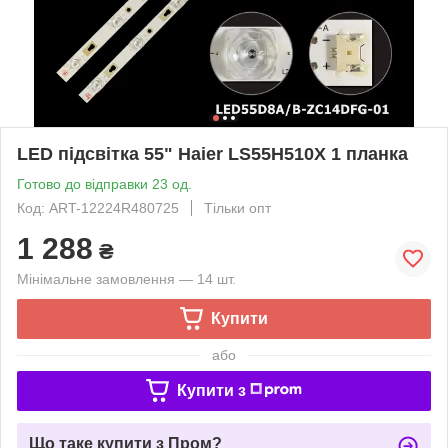
LED підсвітка 55" Haier LS55H510X 1 планка
Готово до відправки 23 од.
Код: ART-12224R480725
Тільки опт
1 288
₴
Мінімальне замовлення — 14 шт.
Купити
або
Купити з
Що таке купити з Пром?