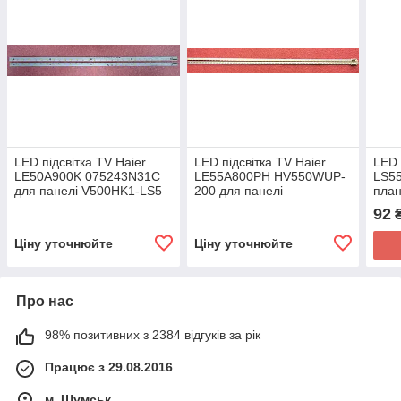
LED підсвітка TV Haier
LED підсвітка TV Haier
LED 
LE50A900K 075243N31C
LE55A800PH HV550WUP-
LS5
для панелі V500HK1-LS5
200 для панелі
план
92
Ціну уточнюйте
Ціну уточнюйте
Про нас
98% позитивних з 2384 відгуків за рік
Працює з 29.08.2016
м. Шумськ