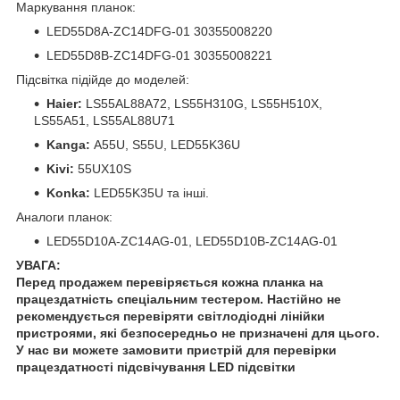
Маркування планок:
LED55D8A-ZC14DFG-01 30355008220
LED55D8B-ZC14DFG-01 30355008221
Підсвітка підійде до моделей:
Haier:
LS55AL88A72, LS55H310G, LS55H510X,
LS55A51, LS55AL88U71
Kanga:
A55U, S55U, LED55K36U
Kivi:
55UX10S
Konka:
LED55K35U та інші.
Аналоги планок:
LED55D10A-ZC14AG-01, LED55D10B-ZC14AG-01
УВАГА:
Перед продажем перевіряється кожна планка на
працездатність спеціальним тестером. Настійно не
рекомендується перевіряти світлодіодні лінійки
пристроями, які безпосередньо не призначені для цього.
У нас ви можете замовити пристрій для перевірки
працездатності підсвічування LED підсвітки