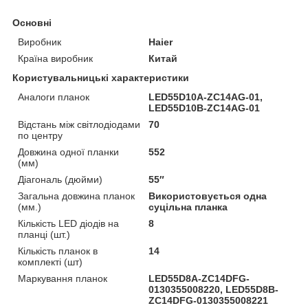
Основні
Виробник
Haier
Країна виробник
Китай
Користувальницькі характеристики
Аналоги планок
LED55D10A-ZC14AG-01,
LED55D10B-ZC14AG-01
Відстань між світлодіодами
70
по центру
Довжина одної планки
552
(мм)
Діагональ (дюйми)
55″
Загальна довжина планок
Використовується одна
(мм.)
суцільна планка
Кількість LED діодів на
8
планці (шт.)
Кількість планок в
14
комплекті (шт)
Маркування планок
LED55D8A-ZC14DFG-
0130355008220, LED55D8B-
ZC14DFG-0130355008221