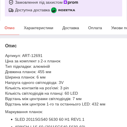
Замовлення під захистом
Доступна доставка
Опис
Характеристики
Доставка
Оплата
Умови п
Опис
Артикул: ART-12691
Ціна за комплект з 2-х планок
Тип підкладки: алюміній
Довжина планок: 455 мм
Ширина планок: 6 мм
Напруга одного світлодіода: 3V
Кількість контактів на роз'ємі: 3 pin
Кількість світлодіодів на планці: 60 LED
Відстань між центрами світлодіодів: 7 мм
Відстань між центром 1-го та останнього LED: 432 мм
Маркування планок:
SLED 2011SGS40 5630 60 H1 REV1.1
40INCH-L1S-60 (2011SGS40-5630-60)