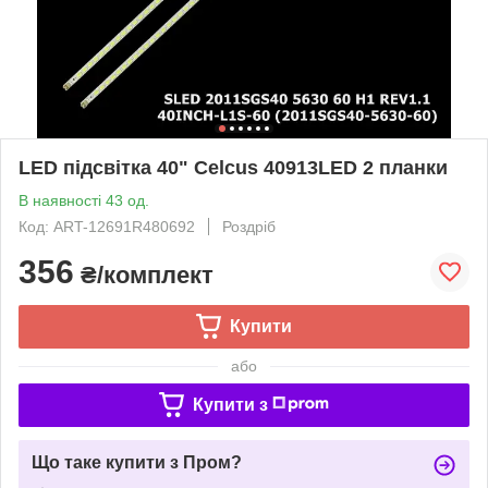
LED підсвітка 40" Celcus 40913LED 2 планки
В наявності 43 од.
Код: ART-12691R480692
Роздріб
356
₴/комплект
Купити
або
Купити з
Що таке купити з Пром?