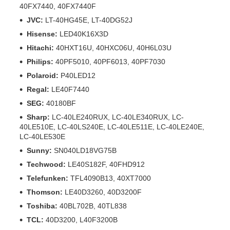
40FX7440, 40FX7440F
JVC:
LT-40HG45E, LT-40DG52J
Hisense:
LED40K16X3D
Hitachi:
40HXT16U, 40HXC06U, 40H6L03U
Philips:
40PF5010, 40PF6013, 40PF7030
Polaroid:
P40LED12
Regal:
LE40F7440
SEG:
40180BF
Sharp:
LC-40LE240RUX, LC-40LE340RUX, LC-
40LE510E, LC-40LS240E, LC-40LE511E, LC-40LE240E,
LC-40LE530E
Sunny:
SN040LD18VG75B
Techwood:
LE40S182F, 40FHD912
Telefunken:
TFL4090B13, 40XT7000
Thomson:
LE40D3260, 40D3200F
Toshiba:
40BL702B, 40TL838
TCL:
40D3200, L40F3200B