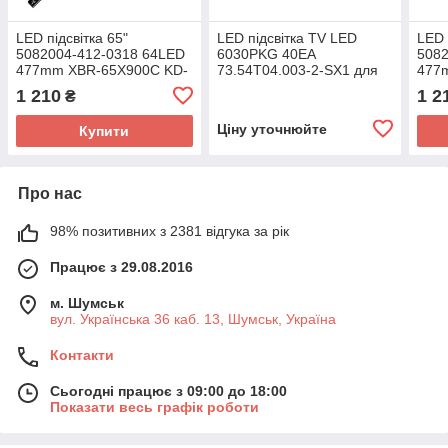
LED підсвітка 65"
LED підсвітка TV LED
LED 
5082004-412-0318 64LED
6030PKG 40EA
5082
477mm XBR-65X900C KD-
73.54T04.003-2-SX1 для
477
65X9000C 1 планка
панелі T546HB01
1 210
1 2
₴
Ціну уточнюйте
Купити
Про нас
98% позитивних з 2381 відгука за рік
Працює з 29.08.2016
м. Шумськ
вул. Українська 36 каб. 13, Шумськ, Україна
Контакти
Сьогодні працює з 09:00 до 18:00
Показати весь графік роботи