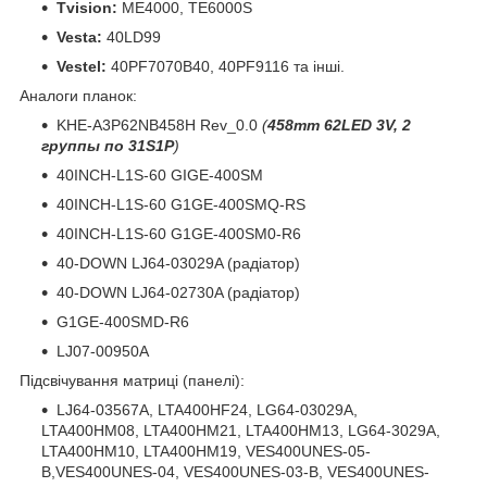
Tvision:
ME4000, TE6000S
Vesta:
40LD99
Vestel:
40PF7070B40, 40PF9116 та інші.
Аналоги планок:
KHE-A3P62NB458H Rev_0.0
(
458mm 62LED 3V, 2
группы по 31S1P
)
40INCH-L1S-60 GIGE-400SM
40INCH-L1S-60 G1GE-400SMQ-RS
40INCH-L1S-60 G1GE-400SM0-R6
40-DOWN LJ64-03029A (радіатор)
40-DOWN LJ64-02730A (радіатор)
G1GE-400SMD-R6
LJ07-00950A
Підсвічування матриці (панелі):
LJ64-03567A, LTA400HF24, LG64-03029A,
LTA400HM08, LTA400HM21, LTA400HM13, LG64-3029A,
LTA400HM10, LTA400HM19, VES400UNES-05-
B,VES400UNES-04, VES400UNES-03-B, VES400UNES-