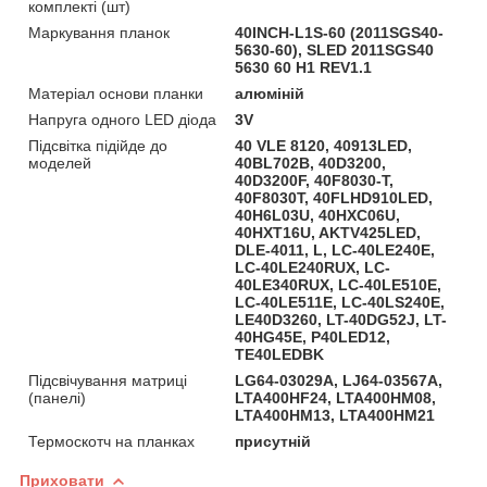
комплекті (шт)
Маркування планок
40INCH-L1S-60 (2011SGS40-
5630-60), SLED 2011SGS40
5630 60 H1 REV1.1
Матеріал основи планки
алюміній
Напруга одного LED діода
3V
Підсвітка підійде до
40 VLE 8120, 40913LED,
моделей
40BL702B, 40D3200,
40D3200F, 40F8030-T,
40F8030T, 40FLHD910LED,
40H6L03U, 40HXC06U,
40HXT16U, AKTV425LED,
DLE-4011, L, LC-40LE240E,
LC-40LE240RUX, LC-
40LE340RUX, LC-40LE510E,
LC-40LE511E, LC-40LS240E,
LE40D3260, LT-40DG52J, LT-
40HG45E, P40LED12,
TE40LEDBK
Підсвічування матриці
LG64-03029A, LJ64-03567A,
(панелі)
LTA400HF24, LTA400HM08,
LTA400HM13, LTA400HM21
Термоскотч на планках
присутній
Приховати