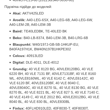
Підсвітка підійде до моделей:
Akai:
AKTV425LED
Arcelik:
A40-LEG-6SX, A40-LEG-6B, A40-LEG-6W,
A40-LEM-2B, A40-LEM-3B
Baird:
TE40LEDBK, TE-40LED BK
Beko:
B40-LB-8374, B40-LEM-3B, B40-LRG-6B
Blaupunkt:
W40/197J-GB-5B-1HKUP-EU,
B40FA197H1K, BW40N197B1HKPE302
Celcus:
40913LED
Digital:
DLE-4011, DLE-4012
Grundig:
40 VLE 8120 BG, 40VLE8120BG, 40 VLE
6220 BH, 40 VLE 7131 BF, 40VLE7131BF, 40 VLE 8160
WL, 40VLE8160WL, 40 VLE 6142 C, 40VLE6142C, 40
VLE 6120 BF, 40VLE6120BF, 40 VLE 8040 C,
40VLE8040C, 40 VLE 8270 SL, 40 VLE 8130 BG, 40 VLE
8270 BL, 40 VLE 8221 BL, 40 VLE 827 S, 40 VLE 7140 C,
40 VLE 4149 C, 40 VLE 2012 BG, 40VLE2012BG, 40 VLE
8040 BL, 40 VLE 830 BL, 40VLE830BL
Finlux:
40FLHD910LED, 40F8030-T, 40F8030T,