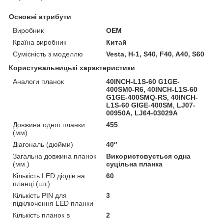
Основні атрибути
Виробник
OEM
Країна виробник
Китай
Сумісність з моделлю
Vesta, H-1, S40, F40, A40, S60
Користувальницькі характеристики
Аналоги планок
40INCH-L1S-60 G1GE-
400SM0-R6, 40INCH-L1S-60
G1GE-400SMQ-RS, 40INCH-
L1S-60 GIGE-400SM, LJ07-
00950A, LJ64-03029A
Довжина одної планки
455
(мм)
Діагональ (дюйми)
40″
Загальна довжина планок
Використовується одна
(мм.)
суцільна планка
Кількість LED діодів на
60
планці (шт.)
Кількість PIN для
3
підключення LED планки
Кількість планок в
2