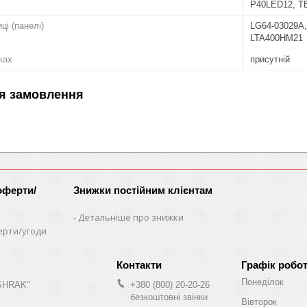
P40LED12, 
ці (панелі)
LG64-03029A,
LTA400HM21
ках
присутній
я замовлення
оферти/
Знижки постійним клієнтам
Детальніше про знижки
ерти/угоди
Графік робо
Понеділок
"SHRAK"
+380 (800) 20-20-26
безкоштовні звінки
Вівторок