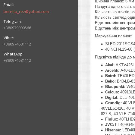
Ширина планок: 6 мм
Напруга одного світл
beretta_rez@yahoo.com
Кількість контактів на 
Кількість світлодіоді
Відстань між центрам
+380979990566
Відстань між центром
Маркування планок:
+380974681112
SLED 2011SGS40
40INCH-L1S-60 
Підсвітка підійде до
+380974681112
Akai:
AKTV425L
Arcelik:
A40-LEG
Baird:
TE40LEDB
Beko:
B40-LB-83
Blaupunkt:
W40/
Celcus:
40913L
Digital:
DLE-401
Grundig:
40 VLE
40VLE6142C, 40 VL
827 S, 40 VLE 714
Finlux:
40FLHD91
JVC:
LT-40HG45
Hisense:
LED40