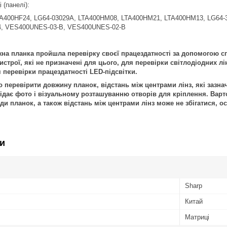
 (панелі):
TA400HF24, LG64-03029A, LTA400HM08, LTA400HM21, LTA400HM13, LG64
, VES400UNES-03-B, VES400UNES-02-B
на планка пройшла перевірку своєї працездатності за допомогою с
строї, які не призначені для цього, для перевірки світлодіодних лі
 перевірки працездатності LED-підсвітки.
перевірити довжину планок, відстань між центрами лінз, які зазнач
дає фото і візуальному розташуванню отворів для кріплення. Варто
иди планок, а також відстань між центрами лінз може не збігатися,
и
Sharp
Китай
Матриці