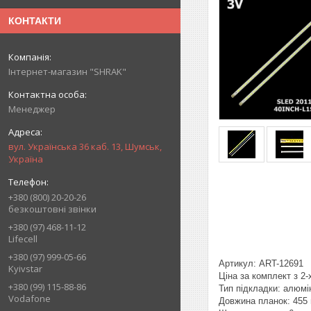
КОНТАКТИ
Інтернет-магазин "SHRAK"
Менеджер
вул. Українська 36 каб. 13, Шумськ,
Україна
+380 (800) 20-20-26
безкоштовні звінки
+380 (97) 468-11-12
Lifecell
+380 (97) 999-05-66
Артикул: ART-12691
Kyivstar
Ціна за комплект з 2-
+380 (99) 115-88-86
Тип підкладки: алюмі
Vodafone
Довжина планок: 455