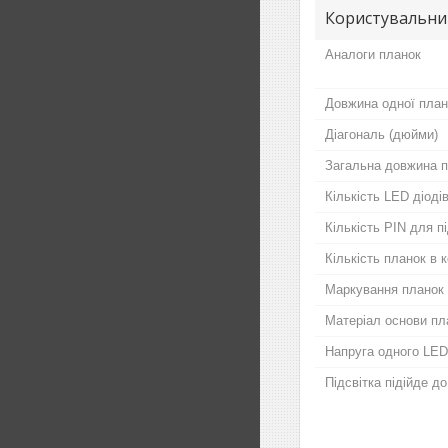
Користувальни
Аналоги планок
Довжина одної план
Діагональ (дюйми)
Загальна довжина п
Кількість LED діодів
Кількість PIN для 
Кількість планок в 
Маркування планок
Матеріал основи пл
Напруга одного LED
Підсвітка підійде д