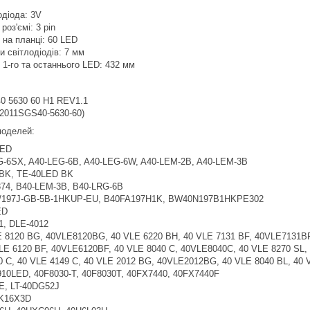
одіода: 3V
роз'ємі: 3 pin
в на планці: 60 LED
и світлодіодів: 7 мм
 1-го та останнього LED: 432 мм
 5630 60 H1 REV1.1
(2011SGS40-5630-60)
 моделей:
ED
-6SX, A40-LEG-6B, A40-LEG-6W, A40-LEM-2B, A40-LEM-3B
K, TE-40LED BK
74, B40-LEM-3B, B40-LRG-6B
197J-GB-5B-1HKUP-EU, B40FA197H1K, BW40N197B1HKPE302
ED
1, DLE-4012
 8120 BG, 40VLE8120BG, 40 VLE 6220 BH, 40 VLE 7131 BF, 40VLE7131BF
E 6120 BF, 40VLE6120BF, 40 VLE 8040 C, 40VLE8040C, 40 VLE 8270 SL, 
0 C, 40 VLE 4149 C, 40 VLE 2012 BG, 40VLE2012BG, 40 VLE 8040 BL, 40
0LED, 40F8030-T, 40F8030T, 40FX7440, 40FX7440F
E, LT-40DG52J
K16X3D