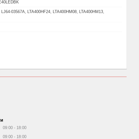
TE40LEDBK
 LJ64-03567A, LTA400HF24, LTA400HM08, LTA400HM13,
ти
09:00
18:00
09:00
18:00