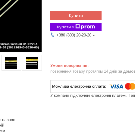
Купити
Купити з
+380 (800) 20-20-26
повернення товару протягом 14 днів
за домо
У компанії підключені електронні платежі. Те
х планок
ній
 мм