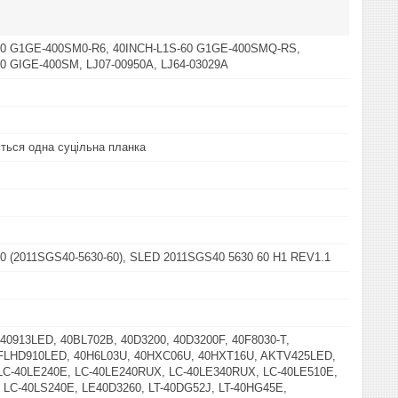
60 G1GE-400SM0-R6, 40INCH-L1S-60 G1GE-400SMQ-RS,
0 GIGE-400SM, LJ07-00950A, LJ64-03029A
ться одна суцільна планка
0 (2011SGS40-5630-60), SLED 2011SGS40 5630 60 H1 REV1.1
 40913LED, 40BL702B, 40D3200, 40D3200F, 40F8030-T,
0FLHD910LED, 40H6L03U, 40HXC06U, 40HXT16U, AKTV425LED,
 LC-40LE240E, LC-40LE240RUX, LC-40LE340RUX, LC-40LE510E,
 LC-40LS240E, LE40D3260, LT-40DG52J, LT-40HG45E,