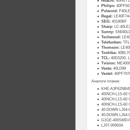
Hitachi:
40HXT16
Philips:
40PF501
Polaroid:
P40LE
Regal:
LE40F74
SEG:
40180BF
Sharp:
LC-40LE2
Sunny:
SN040L
Techwood:
LE40
Telefunken:
TFL
Thomson:
LE40
Toshiba:
40BL70
TCL:
40D3200, 
Tvision:
ME4000
Vesta:
40LD99
Vestel:
40PF7070
Аналоги планок:
KHE-A3P62NB45
40INCH-L1S-60
40INCH-L1S-60
40INCH-L1S-60
40-DOWN LJ64-0
40-DOWN LJ64-0
G1GE-400SMD-
LJ07-00950A