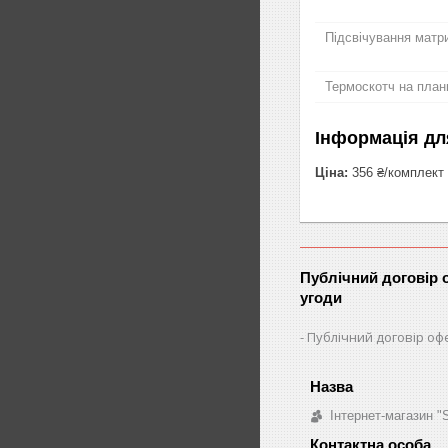
Підсвічування матри
Термоскотч на план
Інформація дл
Ціна:
356 ₴/комплект
Публічний договір 
угоди
Публічний договір оф
Інтернет-магазин 