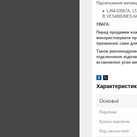
Підсвічування матриці
LJ64-03567A, L
B,VES400UNES-04
УВАГА:
Перед продажем кож
використовувати при
призначені саме для
Також рекомендуємо 
підключення відпові
встановлені різні в
Характеристик
Основні
Виробник
Країна виробник
Вид запчастини