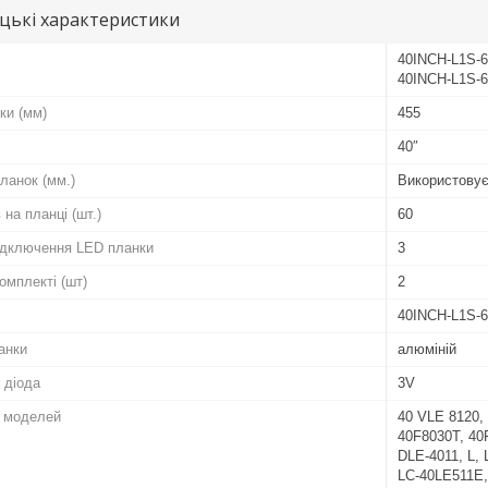
цькі характеристики
40INCH-L1S-
40INCH-L1S-6
ки (мм)
455
40″
ланок (мм.)
Використовує
 на планці (шт.)
60
підключення LED планки
3
комплекті (шт)
2
40INCH-L1S-6
анки
алюміній
 діода
3V
о моделей
40 VLE 8120,
40F8030T, 4
DLE-4011, L,
LC-40LE511E,