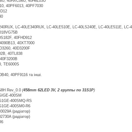
U, 40HXC06U, 40H6L03U
0, 40PF6013, 40PF7030
D12
40
40RUX, LC-40LE340RUX, LC-40LE510E, LC-40LS240E, LC-40LE511E, LC-
D18VG75B
S182F, 40FHD912
4090B13, 40XT7000
D3260, 40D3200F
2B, 40TL838
L40F3200B
, TE6000S
B40, 40PF9116 та інші.
8H Rev_0.0
(
458mm 62LED 3V, 2 группы по 31S1P
)
 GIGE-400SM
 G1GE-400SMQ-RS
 G1GE-400SM0-R6
3029A (радіатор)
2730A (радіатор)
R6