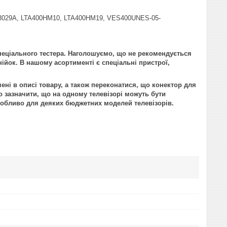
-3029A, LTA400HM10, LTA400HM19, VES400UNES-05-
пеціального тестера. Наголошуємо, що не рекомендується
нійок. В нашому асортименті є спеціальні пристрої,
ені в описі товару, а також переконатися, що конектор для
 зазначити, що на одному телевізорі можуть бути
 особливо для деяких бюджетних моделей телевізорів.