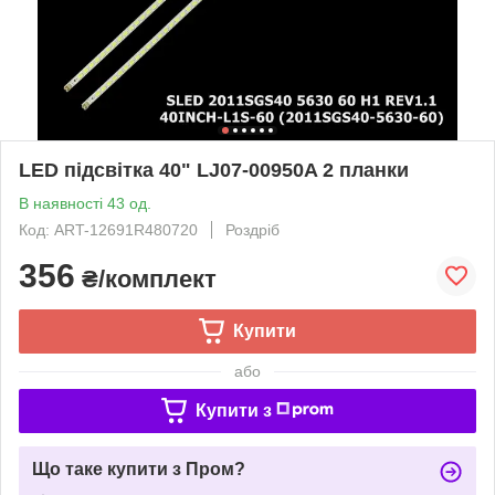
LED підсвітка 40" LJ07-00950A 2 планки
В наявності 43 од.
Код: ART-12691R480720
Роздріб
356
₴/комплект
Купити
або
Купити з
Що таке купити з Пром?