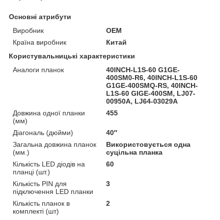
Основні атрибути
Виробник
OEM
Країна виробник
Китай
Користувальницькі характеристики
Аналоги планок
40INCH-L1S-60 G1GE-
400SM0-R6, 40INCH-L1S-60
G1GE-400SMQ-RS, 40INCH-
L1S-60 GIGE-400SM, LJ07-
00950A, LJ64-03029A
Довжина одної планки
455
(мм)
Діагональ (дюйми)
40″
Загальна довжина планок
Використовується одна
(мм.)
суцільна планка
Кількість LED діодів на
60
планці (шт.)
Кількість PIN для
3
підключення LED планки
Кількість планок в
2
комплекті (шт)