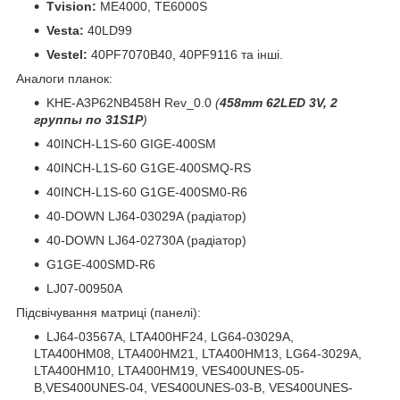
Tvision:
ME4000, TE6000S
Vesta:
40LD99
Vestel:
40PF7070B40, 40PF9116 та інші.
Аналоги планок:
KHE-A3P62NB458H Rev_0.0
(
458mm 62LED 3V, 2
группы по 31S1P
)
40INCH-L1S-60 GIGE-400SM
40INCH-L1S-60 G1GE-400SMQ-RS
40INCH-L1S-60 G1GE-400SM0-R6
40-DOWN LJ64-03029A (радіатор)
40-DOWN LJ64-02730A (радіатор)
G1GE-400SMD-R6
LJ07-00950A
Підсвічування матриці (панелі):
LJ64-03567A, LTA400HF24, LG64-03029A,
LTA400HM08, LTA400HM21, LTA400HM13, LG64-3029A,
LTA400HM10, LTA400HM19, VES400UNES-05-
B,VES400UNES-04, VES400UNES-03-B, VES400UNES-