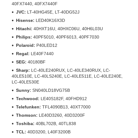
40FX7440, 40FX7440F
JVC:
LT-40HG45E, LT-40DG52J
Hisense:
LED40K16X3D
Hitachi:
40HXT16U, 40HXC06U, 40H6L03U
Philips:
40PF5010, 40PF6013, 40PF7030
Polaroid:
P40LED12
Regal:
LE40F7440
SEG:
40180BF
Sharp:
LC-40LE240RUX, LC-40LE340RUX, LC-
40LE510E, LC-40LS240E, LC-40LE511E, LC-40LE240E,
LC-40LE530E
Sunny:
SN040LD18VG75B
Techwood:
LE40S182F, 40FHD912
Telefunken:
TFL4090B13, 40XT7000
Thomson:
LE40D3260, 40D3200F
Toshiba:
40BL702B, 40TL838
TCL:
40D3200, L40F3200B