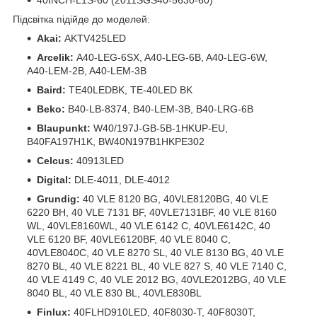
Підсвітка підійде до моделей:
Akai:
AKTV425LED
Arcelik:
A40-LEG-6SX, A40-LEG-6B, A40-LEG-6W,
A40-LEM-2B, A40-LEM-3B
Baird:
TE40LEDBK, TE-40LED BK
Beko:
B40-LB-8374, B40-LEM-3B, B40-LRG-6B
Blaupunkt:
W40/197J-GB-5B-1HKUP-EU,
B40FA197H1K, BW40N197B1HKPE302
Celcus:
40913LED
Digital:
DLE-4011, DLE-4012
Grundig:
40 VLE 8120 BG, 40VLE8120BG, 40 VLE
6220 BH, 40 VLE 7131 BF, 40VLE7131BF, 40 VLE 8160
WL, 40VLE8160WL, 40 VLE 6142 C, 40VLE6142C, 40
VLE 6120 BF, 40VLE6120BF, 40 VLE 8040 C,
40VLE8040C, 40 VLE 8270 SL, 40 VLE 8130 BG, 40 VLE
8270 BL, 40 VLE 8221 BL, 40 VLE 827 S, 40 VLE 7140 C,
40 VLE 4149 C, 40 VLE 2012 BG, 40VLE2012BG, 40 VLE
8040 BL, 40 VLE 830 BL, 40VLE830BL
Finlux:
40FLHD910LED, 40F8030-T, 40F8030T,