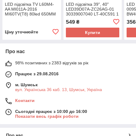
LED підсвітка TV L60M4-
LED підсвітка 39", 40"
LED 
AA MI011A-2016
LED39D07A-ZC26AG-01
009
MI60TV(T8) 80led 650MM
30339007040 LT-40C591 1
BW4
led 2шт.
планка
LC-
549
356
₴
Ціну уточнюйте
Купити
Про нас
98% позитивних з 2383 відгуків за рік
Працює з 29.08.2016
м. Шумськ
вул. Українська 36 каб. 13, Шумськ, Україна
Контакти
Сьогодні працює з 10:00 до 16:00
Показати весь графік роботи
Про нас