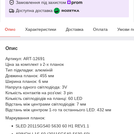
Замовлення під захистом
Доступна доставка
Опис
Характеристики
Доставка
Оплата
Умови п
Опис
Артикул: ART-12691
Ціна за комплект з 2-х планок
Тип підкладки: алюміній
Довжина планок: 455 мм
Ширина планок: 6 мм
Напруга одного світлодіода: 3V
Кількість контактів на роз'ємі: 3 pin
Кількість світлодіодів на планці: 60 LED
Відстань між центрами світлодіодів: 7 мм
Відстань між центром 1-го та останнього LED: 432 мм
Маркування планок:
SLED 2011SGS40 5630 60 H1 REV1.1
40INCH-L1S-60 (2011SGS40-5630-60)