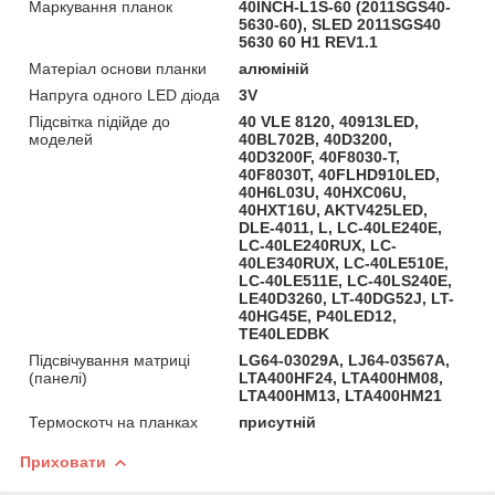
Маркування планок
40INCH-L1S-60 (2011SGS40-
5630-60), SLED 2011SGS40
5630 60 H1 REV1.1
Матеріал основи планки
алюміній
Напруга одного LED діода
3V
Підсвітка підійде до
40 VLE 8120, 40913LED,
моделей
40BL702B, 40D3200,
40D3200F, 40F8030-T,
40F8030T, 40FLHD910LED,
40H6L03U, 40HXC06U,
40HXT16U, AKTV425LED,
DLE-4011, L, LC-40LE240E,
LC-40LE240RUX, LC-
40LE340RUX, LC-40LE510E,
LC-40LE511E, LC-40LS240E,
LE40D3260, LT-40DG52J, LT-
40HG45E, P40LED12,
TE40LEDBK
Підсвічування матриці
LG64-03029A, LJ64-03567A,
(панелі)
LTA400HF24, LTA400HM08,
LTA400HM13, LTA400HM21
Термоскотч на планках
присутній
Приховати