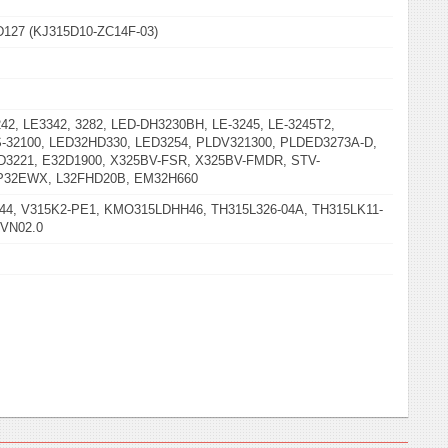
127 (KJ315D10-ZC14F-03)
42, LE3342, 3282, LED-DH3230BH, LE-3245, LE-3245T2,
S-32100, LED32HD330, LED3254, PLDV321300, PLDED3273A-D,
D3221, E32D1900, X325BV-FSR, X325BV-FMDR, STV-
P32EWX, L32FHD20B, EM32H660
4, V315K2-PE1, KMO315LDHH46, TH315L326-04A, TH315LK11-
VN02.0