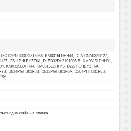
15C-02PN:303DG315036, KM0315LDHH44, IC-A-CNA032D127,
D127, CB11PHLBYZF6A, DLED32DH3101005.B, KM0315LDHH01,
04, KM0315LDHH44, KM0315LDHH46, D227PGHBYZF6A,
F7B, D514PGHB01F8B, D513PGHB01F6A, D304PHHB01F5B,
F6A
ться одна суцільна планка