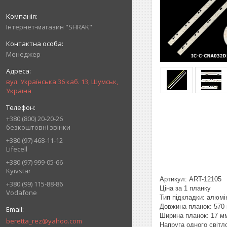
Інтернет-магазин "SHRAK"
Менеджер
вул. Українська 36 каб. 13, Шумськ,
Україна
+380 (800) 20-20-26
безкоштовні звінки
+380 (97) 468-11-12
Lifecell
+380 (97) 999-05-66
Kyivstar
Артикул: ART-12105
+380 (99) 115-88-86
Ціна за 1 планку
Vodafone
Тип підкладки: алюмі
Довжина планок: 570
Ширина планок: 17 м
beretta_rez@yahoo.com
Напруга одного світл