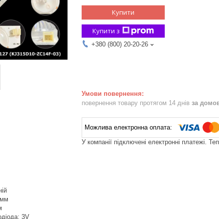
Купити
Купити з
+380 (800) 20-20-26
повернення товару протягом 14 днів
за домо
У компанії підключені електронні платежі. Те
ній
 мм
м
одіода: 3V