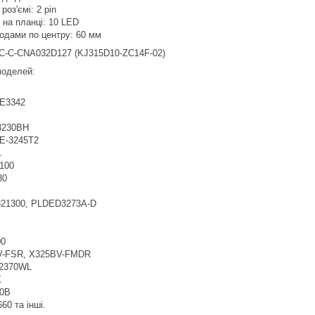
роз'ємі: 2 pin
в на планці: 10 LED
іодами по центру: 60 мм
IC-C-CNA032D127 (KJ315D10-ZC14F-02)
 моделей:
LE3342
3230BH
LE-3245T2
1
100
30
21300, PLDED3273A-D
0
-FSR, X325BV-FMDR
2370WL
X
0B
0 та інші.