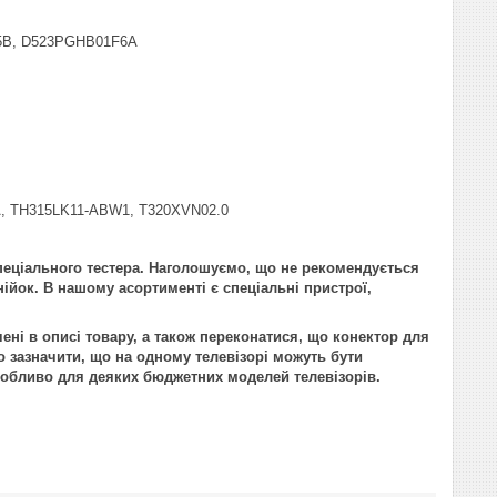
5B, D523PGHB01F6A
A, TH315LK11-ABW1, T320XVN02.0
пеціального тестера. Наголошуємо, що не рекомендується
нійок. В нашому асортименті є спеціальні пристрої,
ені в описі товару, а також переконатися, що конектор для
 зазначити, що на одному телевізорі можуть бути
 особливо для деяких бюджетних моделей телевізорів.