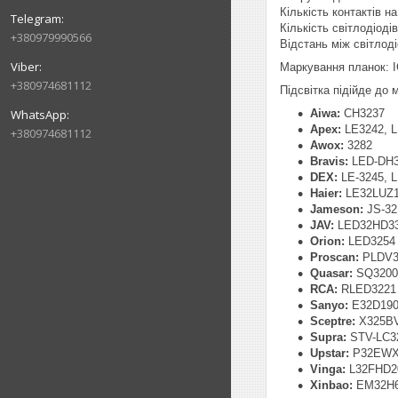
Кількість контактів на 
Кількість світлодіоді
+380979990566
Відстань між світлод
Маркування планок: 
+380974681112
Підсвітка підійде до
Aiwa:
CH3237
Apex:
LE3242, 
+380974681112
Awox:
3282
Bravis:
LED-DH
DEX:
LE-3245, 
Haier:
LE32LUZ
Jameson:
JS-32
JAV:
LED32HD3
Orion:
LED3254
Proscan:
PLDV3
Quasar:
SQ3200
RCA:
RLED3221
Sanyo:
E32D190
Sceptre:
X325BV
Supra:
STV-LC3
Upstar:
P32EW
Vinga:
L32FHD2
Xinbao:
EM32H66