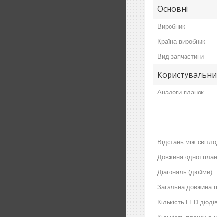
Основні
Виробник
Країна виробник
Вид запчастини
Користувальни
Аналоги планок
Відстань між світло
Довжина одної план
Діагональ (дюйми)
Загальна довжина п
Кількість LED діодів