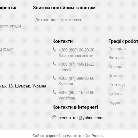
оферти/
Знижки постійним клієнтам
Детальніше про знижки
ерти/угоди
Графік робо
Понеділок
"SHRAK"
+380 (800) 20-20-26
безкоштовні звінки
Вівторок
+380 (97) 468-11-12
Середа
Lifecell
Четвер
+380 (97) 999-05-66
Kyivstar
Пʼятниця
 каб. 13, Шумськ, Україна
+380 (99) 115-88-86
Субота
Vodafone
Неділя
beretta_rez@yahoo.com
Сайт створений на маркетплейсі
Prom.ua