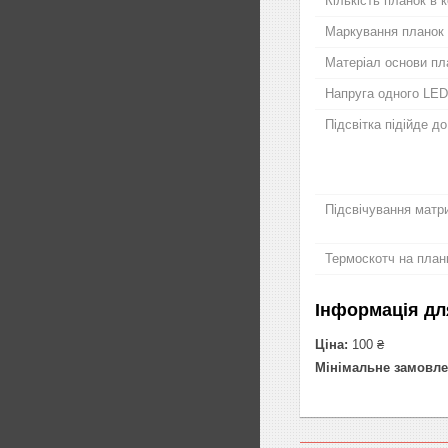
Кількість планок в 
Маркування планок
Матеріал основи пл
Напруга одного LED
Підсвітка підійде д
Підсвічування матри
Термоскотч на план
Інформація дл
Ціна:
100 ₴
Мінімальне замовле