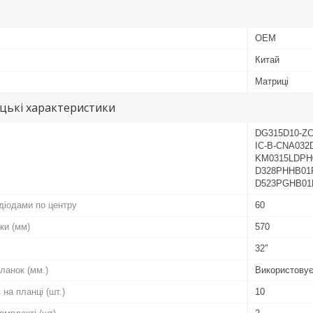
OEM
Китай
Матриці
цькі характеристики
DG315D10-ZC
IC-B-CNA032
KM0315LDPH
D328PHHB01
D523PGHB01
діодами по центру
60
ки (мм)
570
32″
ланок (мм.)
Використовує
 на планці (шт.)
10