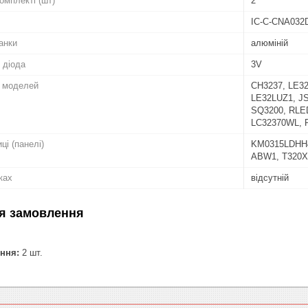
комплекті (шт)
2
IC-C-CNA032D
анки
алюміній
 діода
3V
о моделей
CH3237, LE32
LE32LUZ1, J
SQ3200, RLE
LC32370WL, 
ці (панелі)
KM0315LDHH4
ABW1, T320X
ках
відсутній
я замовлення
ння:
2 шт.