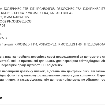
A, D328PHHB01F7B, D514PGHB01F8B, D513PGHB01F6A, D304PHHB01F
 KM0315LDPH04, KM0315LDHH44, KM0315LDHH46
7, IC-B-CNA032D127
C-02 PN:303DG315036
F-03
A
05.B
ці (панелі): KM0315LDHH44, V315K2-PE1, KMO315LDHH46, TH315L326-04
на планка пройшла перевірку своєї працездатності за допомогою с
строї, які не призначені для цього, для перевірки світлодіодних лі
 перевірки працездатності LED-підсвітки.
перевірити довжину планок, відстань між центрами лінз, які зазнач
дає фото і візуальному розташуванню отворів для кріплення. Варто
иди планок, а також відстань між центрами лінз може не збігатися,
и