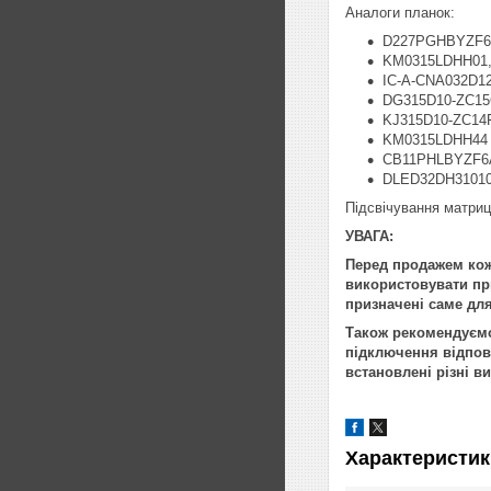
Аналоги планок:
D227PGHBYZF6
KM0315LDHH01,
IC-A-CNA032D12
DG315D10-ZC15
KJ315D10-ZC14
KM0315LDHH44
CB11PHLBYZF6
DLED32DH31010
Підсвічування матри
УВАГА:
Перед продажем кож
використовувати при
призначені саме для
Також рекомендуємо 
підключення відпові
встановлені різні в
Характеристик