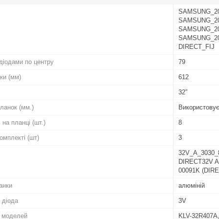
SAMSUNG_20
SAMSUNG_20
SAMSUNG_20
SAMSUNG_20
DIRECT_FIJ
діодами по центру
79
ки (мм)
612
32″
ланок (мм.)
Використовує
 на планці (шт.)
8
комплекті (шт)
3
32V_A_3030_
DIRECT32V A
00091K (DIRE
анки
алюміній
 діода
3V
о моделей
KLV-32R407A