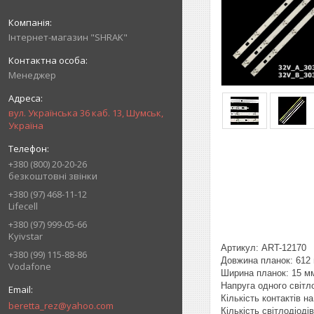
Інтернет-магазин "SHRAK"
Менеджер
вул. Українська 36 каб. 13, Шумськ,
Україна
+380 (800) 20-20-26
безкоштовні звінки
+380 (97) 468-11-12
Lifecell
+380 (97) 999-05-66
Kyivstar
Артикул: ART-12170
+380 (99) 115-88-86
Довжина планок: 612
Vodafone
Ширина планок: 15 м
Напруга одного світл
Кількість контактів на 
beretta_rez@yahoo.com
Кількість світлодіоді