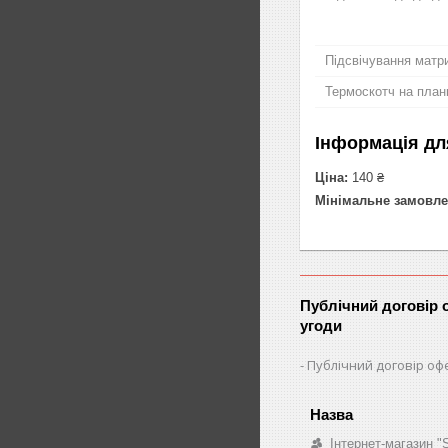
Підсвічування матри
Термоскотч на план
Інформація дл
Ціна:
140 ₴
Мінімальне замовле
Публічний договір 
угоди
Публічний договір оф
Інтернет-магазин 