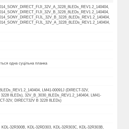
14_SONY_DIRECT_FIJI_32V_A_3228_8LEDs_REV1.2_140404,
14_SONY_DIRECT_FIJI_32V_B_3228_8LEDs_REV1.2_140404,
14_SONY_DIRECT_FIJL_32V_B_3228_8LEDs_REV1.2_140404,
14_SONY_DIRECT_FIJL_32V_A_3228_8LEDs_REV1.2_140404,
ться одна суцільна планка
8LEDs_REV1.2_140404, LM41-00091J (DIRECT-32V,
 3228 8LEDs), 32V_B_3030_8LEDs_REV1.2_140404, LM41-
CT-32V, DIRECT32V B 3228 8LEDs)
, KDL-32R300B, KDL-32RD303, KDL-32R303C, KDL-32R303B,