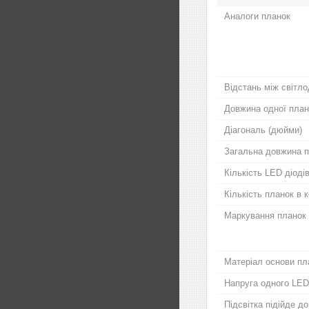
Аналоги планок
Відстань між світло
Довжина одної план
Діагональ (дюйми)
Загальна довжина п
Кількість LED діодів
Кількість планок в 
Маркування планок
Матеріал основи пл
Напруга одного LED
Підсвітка підійде д