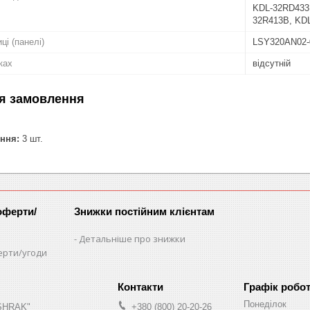
KDL-32RD433,
32R413B, KD
ці (панелі)
LSY320AN02-
ках
відсутній
я замовлення
ння:
3 шт.
оферти/
Знижки постійним клієнтам
Детальніше про знижки
ерти/угоди
Графік робо
Понеділок
"SHRAK"
+380 (800) 20-20-26