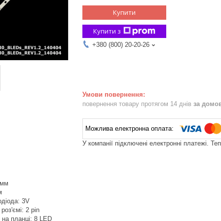
Купити
Купити з
+380 (800) 20-20-26
повернення товару протягом 14 днів
за домо
У компанії підключені електронні платежі. Те
 мм
м
одіода: 3V
роз'ємі: 2 pin
в на планці: 8 LED