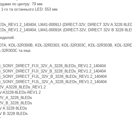
іодами по центру: 79 мм
 1-го та останнього LED: 553 мм
Ds_REV1.2_140404, LM41-00091J (DIRECT-32V, DIRECT 32V A 3228 8LE
Ds_REV1.2_140404, LM41-00091K (DIRECT-32V, DIRECT 32V B 3228 8LE
 моделей:
07A, KDL-32R300B, KDL-32RD303, KDL-32R303C, KDL-32R303B, KDL-32RD
-32R303С та інші.
_SONY_DIRECT_FIJI_32V_A_3228_8LEDs_REV1.2_140404
_SONY_DIRECT_FIJI_32V_B_3228_8LEDs_REV1.2_140404
_SONY_DIRECT_FIJL_32V_B_3228_8LEDs_REV1.2_140404
_SONY_DIRECT_FIJL_32V_A_3228_8LEDs_REV1.2_140404
2V_A3228_8LEDs_REV1.2
V-A3228-8LEDs-REV1.2
2V_A_3228_8LEDs
2V_B_3228_8LEDs
V A 3228 8LEDs
V B 3228 8LEDs
V