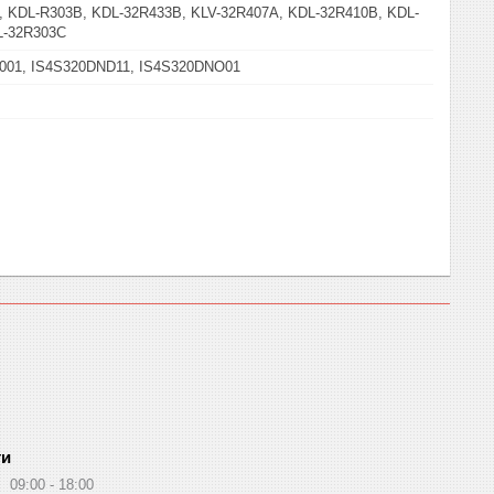
 KDL-R303B, KDL-32R433B, KLV-32R407A, KDL-32R410B, KDL-
L-32R303С
001, IS4S320DND11, IS4S320DNO01
ти
09:00
18:00