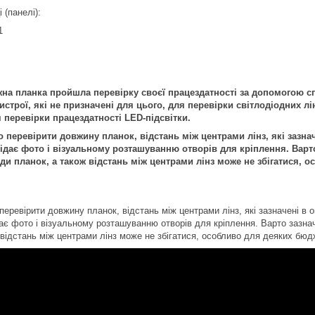
 (панелі):
1
на планка пройшла перевірку своєї працездатності за допомогою с
строї, які не призначені для цього, для перевірки світлодіодних лі
 перевірки працездатності LED-підсвітки.
перевірити довжину планок, відстань між центрами лінз, які зазнач
дає фото і візуальному розташуванню отворів для кріплення. Варто
иди планок, а також відстань між центрами лінз може не збігатися,
еревірити довжину планок, відстань між центрами лінз, які зазначені в о
ає фото і візуальному розташуванню отворів для кріплення. Варто зазнач
 відстань між центрами лінз може не збігатися, особливо для деяких бюд