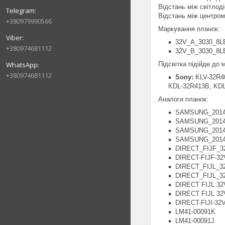
Відстань між світлод
Відстань між центром
+380979990566
Маркування планок:
32V_A_3030_8LE
+380974681112
32V_B_3030_8LE
Підсвітка підійде до
+380974681112
Sony:
KLV-32R4
KDL-32R413B, KDL
Аналоги планок:
SAMSUNG_2014
SAMSUNG_2014
SAMSUNG_2014
SAMSUNG_2014
DIRECT_FIJF_3
DIRECT-FIJF-32
DIRECT_FIJL_3
DIRECT_FIJL_3
DIRECT FIJL 32
DIRECT FIJL 32
DIRECT-FIJI-32
LM41-00091K
LM41-00091J