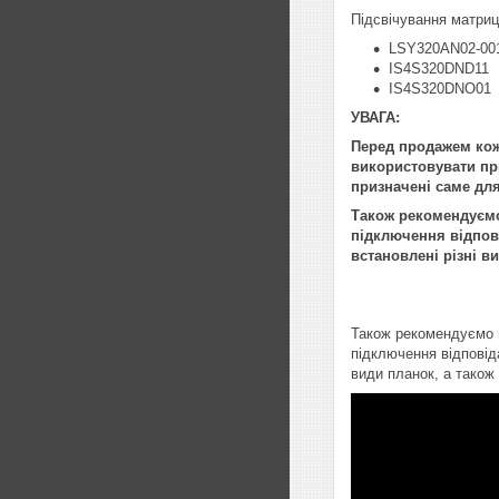
Підсвічування матриці
LSY320AN02-00
IS4S320DND11
IS4S320DNO01
УВАГА:
Перед продажем кож
використовувати при
призначені саме для
Також рекомендуємо 
підключення відпові
встановлені різні в
Також рекомендуємо п
підключення відповід
види планок, а також