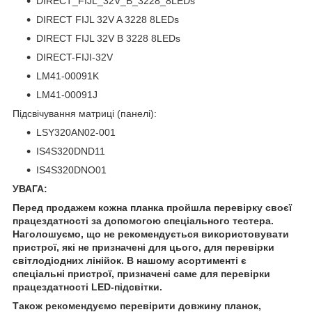
DIRECT_FIJL_32V_B_3228_8LEDs
DIRECT FIJL 32V A 3228 8LEDs
DIRECT FIJL 32V B 3228 8LEDs
DIRECT-FIJI-32V
LM41-00091K
LM41-00091J
Підсвічування матриці (панелі):
LSY320AN02-001
IS4S320DND11
IS4S320DNO01
УВАГА:
Перед продажем кожна планка пройшла перевірку своєї
працездатності за допомогою спеціального тестера.
Наголошуємо, що не рекомендується використовувати
пристрої, які не призначені для цього, для перевірки
світлодіодних лінійок. В нашому асортименті є
спеціальні пристрої, призначені саме для перевірки
працездатності LED-підсвітки.
Також рекомендуємо перевірити довжину планок,