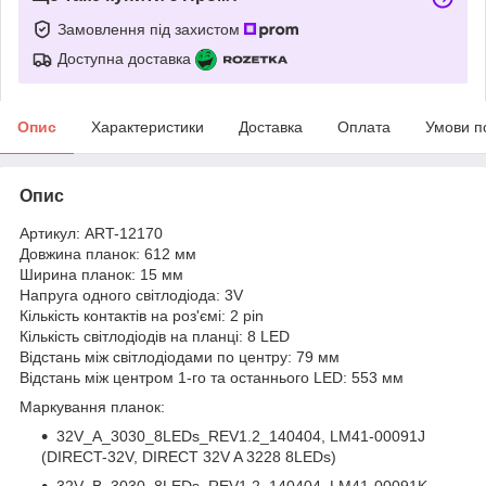
Замовлення під захистом
Доступна доставка
Опис
Характеристики
Доставка
Оплата
Умови п
Опис
Артикул: ART-12170
Довжина планок: 612 мм
Ширина планок: 15 мм
Напруга одного світлодіода: 3V
Кількість контактів на роз'ємі: 2 pin
Кількість світлодіодів на планці: 8 LED
Відстань між світлодіодами по центру: 79 мм
Відстань між центром 1-го та останнього LED: 553 мм
Маркування планок:
32V_A_3030_8LEDs_REV1.2_140404, LM41-00091J
(DIRECT-32V, DIRECT 32V A 3228 8LEDs)
32V_B_3030_8LEDs_REV1.2_140404, LM41-00091K