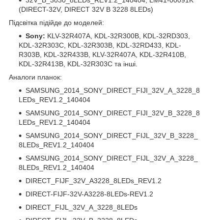
(DIRECT-32V, DIRECT 32V B 3228 8LEDs)
Підсвітка підійде до моделей:
Sony:
KLV-32R407A, KDL-32R300B, KDL-32RD303,
KDL-32R303C, KDL-32R303B, KDL-32RD433, KDL-
R303B, KDL-32R433B, KLV-32R407A, KDL-32R410B,
KDL-32R413B, KDL-32R303С та інші.
Аналоги планок:
SAMSUNG_2014_SONY_DIRECT_FIJI_32V_A_3228_8
LEDs_REV1.2_140404
SAMSUNG_2014_SONY_DIRECT_FIJI_32V_B_3228_8
LEDs_REV1.2_140404
SAMSUNG_2014_SONY_DIRECT_FIJL_32V_B_3228_
8LEDs_REV1.2_140404
SAMSUNG_2014_SONY_DIRECT_FIJL_32V_A_3228_
8LEDs_REV1.2_140404
DIRECT_FIJF_32V_A3228_8LEDs_REV1.2
DIRECT-FIJF-32V-A3228-8LEDs-REV1.2
DIRECT_FIJL_32V_A_3228_8LEDs