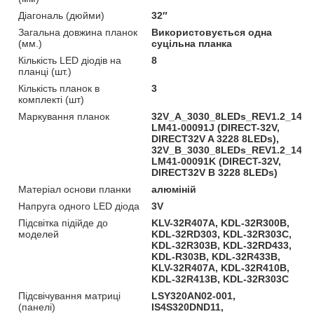
Діагональ (дюйми)
32″
Загальна довжина планок
Використовується одна
(мм.)
суцільна планка
Кількість LED діодів на
8
планці (шт.)
Кількість планок в
3
комплекті (шт)
Маркування планок
32V_A_3030_8LEDs_REV1.2_1404
LM41-00091J (DIRECT-32V,
DIRECT32V A 3228 8LEDs),
32V_B_3030_8LEDs_REV1.2_1404
LM41-00091K (DIRECT-32V,
DIRECT32V B 3228 8LEDs)
Матеріал основи планки
алюміній
Напруга одного LED діода
3V
Підсвітка підійде до
KLV-32R407A, KDL-32R300B,
моделей
KDL-32RD303, KDL-32R303C,
KDL-32R303B, KDL-32RD433,
KDL-R303B, KDL-32R433B,
KLV-32R407A, KDL-32R410B,
KDL-32R413B, KDL-32R303С
Підсвічування матриці
LSY320AN02-001,
(панелі)
IS4S320DND11,