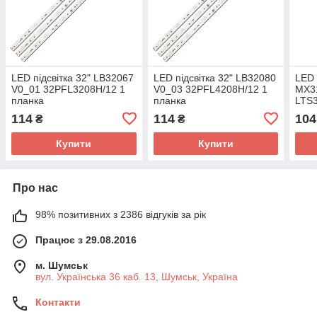
LED підсвітка 32" LB32067
LED підсвітка 32" LB32080
LED 
V0_01 32PFL3208H/12 1
V0_03 32PFL4208H/12 1
MX3
планка
планка
LTS
план
114
114
104
₴
₴
Купити
Купити
Про нас
98% позитивних з 2386 відгуків за рік
Працює з 29.08.2016
м. Шумськ
вул. Українська 36 каб. 13, Шумськ, Україна
Контакти