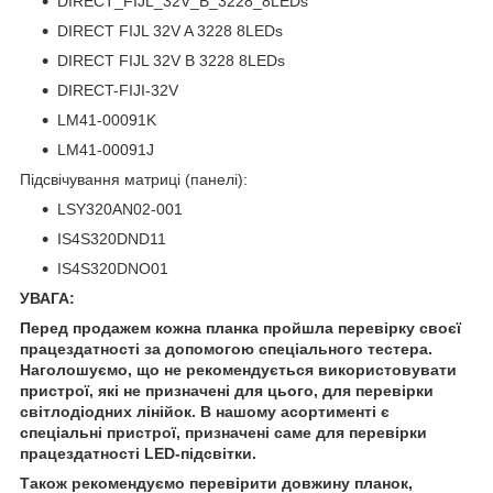
DIRECT_FIJL_32V_B_3228_8LEDs
DIRECT FIJL 32V A 3228 8LEDs
DIRECT FIJL 32V B 3228 8LEDs
DIRECT-FIJI-32V
LM41-00091K
LM41-00091J
Підсвічування матриці (панелі):
LSY320AN02-001
IS4S320DND11
IS4S320DNO01
УВАГА:
Перед продажем кожна планка пройшла перевірку своєї
працездатності за допомогою спеціального тестера.
Наголошуємо, що не рекомендується використовувати
пристрої, які не призначені для цього, для перевірки
світлодіодних лінійок. В нашому асортименті є
спеціальні пристрої, призначені саме для перевірки
працездатності LED-підсвітки.
Також рекомендуємо перевірити довжину планок,