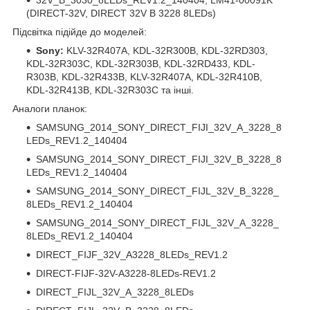
(DIRECT-32V, DIRECT 32V B 3228 8LEDs)
Підсвітка підійде до моделей:
Sony:
KLV-32R407A, KDL-32R300B, KDL-32RD303,
KDL-32R303C, KDL-32R303B, KDL-32RD433, KDL-
R303B, KDL-32R433B, KLV-32R407A, KDL-32R410B,
KDL-32R413B, KDL-32R303С та інші.
Аналоги планок:
SAMSUNG_2014_SONY_DIRECT_FIJI_32V_A_3228_8
LEDs_REV1.2_140404
SAMSUNG_2014_SONY_DIRECT_FIJI_32V_B_3228_8
LEDs_REV1.2_140404
SAMSUNG_2014_SONY_DIRECT_FIJL_32V_B_3228_
8LEDs_REV1.2_140404
SAMSUNG_2014_SONY_DIRECT_FIJL_32V_A_3228_
8LEDs_REV1.2_140404
DIRECT_FIJF_32V_A3228_8LEDs_REV1.2
DIRECT-FIJF-32V-A3228-8LEDs-REV1.2
DIRECT_FIJL_32V_A_3228_8LEDs