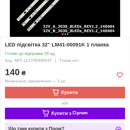
LED підсвітка 32" LM41-00091K 1 планка
Готово до відправки 29 од.
Код: ART-12170R480647
Тільки опт
140
₴
Мінімальне замовлення — 3 шт.
Купити
або
Купити з
Що таке купити з Пром?