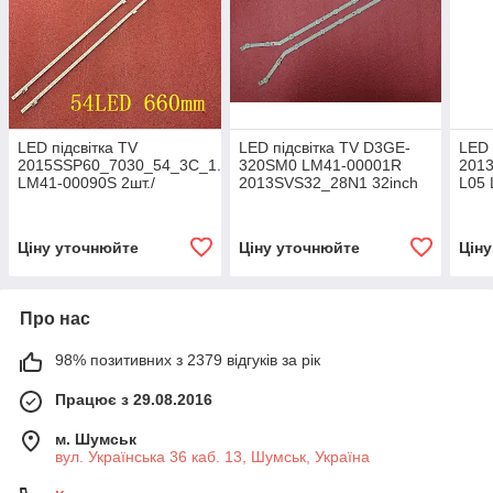
LED підсвітка TV
LED підсвітка TV D3GE-
LED 
2015SSP60_7030_54_3C_1.0
320SM0 LM41-00001R
201
LM41-00090S 2шт./
2013SVS32_28N1 32inch
L05
9led 10шт.
000
Ціну уточнюйте
Ціну уточнюйте
Цін
Про нас
98% позитивних з 2379 відгуків за рік
Працює з 29.08.2016
м. Шумськ
вул. Українська 36 каб. 13, Шумськ, Україна