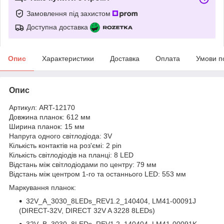
Замовлення під захистом
Доступна доставка
Опис
Характеристики
Доставка
Оплата
Умови п
Опис
Артикул: ART-12170
Довжина планок: 612 мм
Ширина планок: 15 мм
Напруга одного світлодіода: 3V
Кількість контактів на роз'ємі: 2 pin
Кількість світлодіодів на планці: 8 LED
Відстань між світлодіодами по центру: 79 мм
Відстань між центром 1-го та останнього LED: 553 мм
Маркування планок:
32V_A_3030_8LEDs_REV1.2_140404, LM41-00091J
(DIRECT-32V, DIRECT 32V A 3228 8LEDs)
32V_B_3030_8LEDs_REV1.2_140404, LM41-00091K