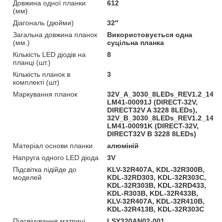
Довжина одної планки
612
(мм)
Діагональ (дюйми)
32″
Загальна довжина планок
Використовується одна
(мм.)
суцільна планка
Кількість LED діодів на
8
планці (шт.)
Кількість планок в
3
комплекті (шт)
Маркування планок
32V_A_3030_8LEDs_REV1.2_1404
LM41-00091J (DIRECT-32V,
DIRECT32V A 3228 8LEDs),
32V_B_3030_8LEDs_REV1.2_1404
LM41-00091K (DIRECT-32V,
DIRECT32V B 3228 8LEDs)
Матеріал основи планки
алюміній
Напруга одного LED діода
3V
Підсвітка підійде до
KLV-32R407A, KDL-32R300B,
моделей
KDL-32RD303, KDL-32R303C,
KDL-32R303B, KDL-32RD433,
KDL-R303B, KDL-32R433B,
KLV-32R407A, KDL-32R410B,
KDL-32R413B, KDL-32R303С
Підсвічування матриці
LSY320AN02-001,