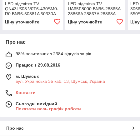
LED підсвітка TV
LED підсвітка TV
LED 
QN43LS03 V0T6-430SM0-
UA65F8000 BN96-28865A
3066
R0 BN96-50381A 50330A
28866A 28867A 28868A
550
2шт. Original
CY-KF650DSLV1H
Orig
Ціну уточнюйте
Ціну уточнюйте
Цін
Про нас
98% позитивних з 2384 відгуків за рік
Працює з 29.08.2016
м. Шумськ
вул. Українська 36 каб. 13, Шумськ, Україна
Контакти
Сьогодні вихідний
Показати весь графік роботи
Про нас