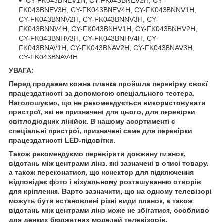
CY-FK043BNEV1H, CY-FK043BNEV2H, CY-
FK043BNEV3H, CY-FK043BNEV4H, CY-FK043BNNV1H,
CY-FK043BNNV2H, CY-FK043BNNV3H, CY-
FK043BNNV4H, CY-FK043BNHV1H, CY-FK043BNHV2H,
CY-FK043BNHV3H, CY-FK043BNHV4H, CY-
FK043BNAV1H, CY-FK043BNAV2H, CY-FK043BNAV3H,
CY-FK043BNAV4H
УВАГА:
Перед продажем кожна планка пройшла перевірку своєї
працездатності за допомогою спеціального тестера.
Наголошуємо, що не рекомендується використовувати
пристрої, які не призначені для цього, для перевірки
світлодіодних лінійок. В нашому асортименті є
спеціальні пристрої, призначені саме для перевірки
працездатності LED-підсвітки.
Також рекомендуємо перевірити довжину планок,
відстань між центрами лінз, які зазначені в описі товару,
а також переконатися, що конектор для підключення
відповідає фото і візуальному розташуванню отворів
для кріплення. Варто зазначити, що на одному телевізорі
можуть бути встановлені різні види планок, а також
відстань між центрами лінз може не збігатися, особливо
для деяких бюджетних моделей телевізорів.