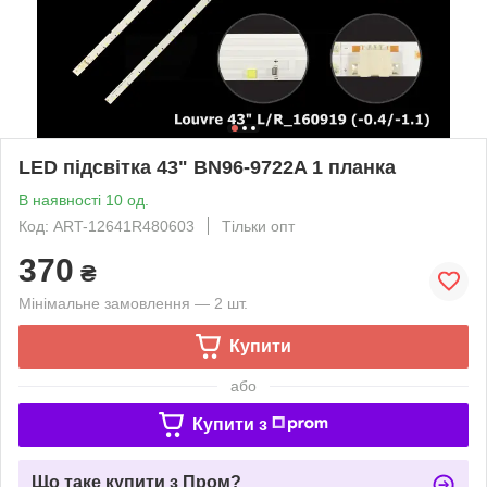
LED підсвітка 43" BN96-9722A 1 планка
В наявності 10 од.
Код: ART-12641R480603
Тільки опт
370
₴
Мінімальне замовлення — 2 шт.
Купити
або
Купити з
Що таке купити з Пром?