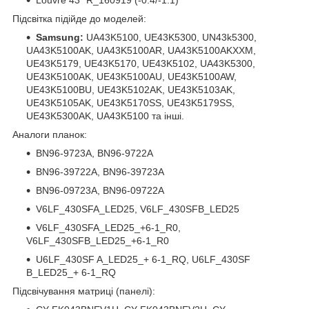
Підсвітка підійде до моделей:
Samsung:
UA43K5100, UE43K5300, UN43k5300,
UA43K5100AK, UA43K5100AR, UA43K5100AKXXM,
UE43K5179, UE43K5170, UE43K5102, UA43K5300,
UE43K5100AK, UE43K5100AU, UE43K5100AW,
UE43K5100BU, UE43K5102AK, UE43K5103AK,
UE43K5105AK, UE43K5170SS, UE43K5179SS,
UE43K5300AK, UA43K5100 та інші.
Аналоги планок:
BN96-9723A, BN96-9722A
BN96-39722A, BN96-39723A
BN96-09723A, BN96-09722A
V6LF_430SFA_LED25, V6LF_430SFB_LED25
V6LF_430SFA_LED25_+6-1_R0,
V6LF_430SFB_LED25_+6-1_R0
U6LF_430SF A_LED25_+ 6-1_RQ, U6LF_430SF
B_LED25_+ 6-1_RQ
Підсвічування матриці (панелі):