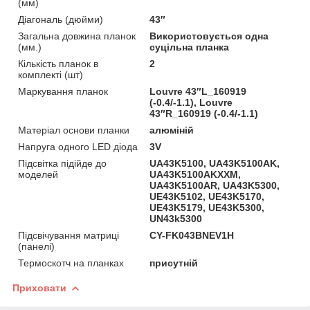
(мм)
Діагональ (дюйми)
43″
Загальна довжина планок
Використовується одна
(мм.)
суцільна планка
Кількість планок в
2
комплекті (шт)
Маркування планок
Louvre 43″L_160919
(-0.4/-1.1), Louvre
43″R_160919 (-0.4/-1.1)
Матеріал основи планки
алюміній
Напруга одного LED діода
3V
Підсвітка підійде до
UA43K5100, UA43K5100AK,
моделей
UA43K5100AKXXM,
UA43K5100AR, UA43K5300,
UE43K5102, UE43K5170,
UE43K5179, UE43K5300,
UN43k5300
Підсвічування матриці
CY-FK043BNEV1H
(панелі)
Термоскотч на планках
присутній
Приховати