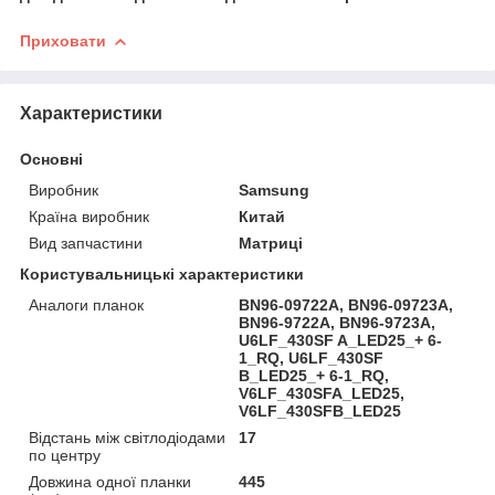
Приховати
Характеристики
Основні
Виробник
Samsung
Країна виробник
Китай
Вид запчастини
Матриці
Користувальницькі характеристики
Аналоги планок
BN96-09722A, BN96-09723A,
BN96-9722A, BN96-9723A,
U6LF_430SF A_LED25_+ 6-
1_RQ, U6LF_430SF
B_LED25_+ 6-1_RQ,
V6LF_430SFA_LED25,
V6LF_430SFB_LED25
Відстань між світлодіодами
17
по центру
Довжина одної планки
445