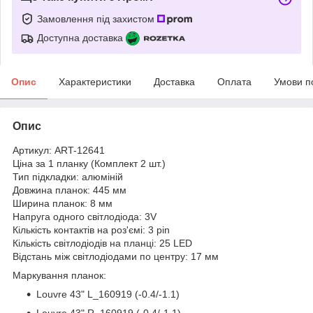
Замовлення під захистом
Доступна доставка
Опис
Характеристики
Доставка
Оплата
Умови п
Опис
Артикул: ART-12641
Ціна за 1 планку (Комплект 2 шт.)
Тип підкладки: алюміній
Довжина планок: 445 мм
Ширина планок: 8 мм
Напруга одного світлодіода: 3V
Кількість контактів на роз'ємі: 3 pin
Кількість світлодіодів на планці: 25 LED
Відстань між світлодіодами по центру: 17 мм
Маркування планок:
Louvre 43" L_160919 (-0.4/-1.1)
Louvre 43" R_160919 (-0.4/-1.1)