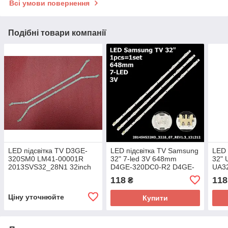
Всі умови повернення
Подібні товари компанії
LED підсвітка TV D3GE-
LED підсвітка TV Samsung
LED 
320SM0 LM41-00001R
32" 7-led 3V 648mm
32"
2013SVS32_28N1 32inch
D4GE-320DC0-R2 D4GE-
UA3
9led 10шт.
320DC0-R3 2014SVS32HD
HH0
118
118
₴
1шт.
320
201
Ціну уточнюйте
Купити
1шт.