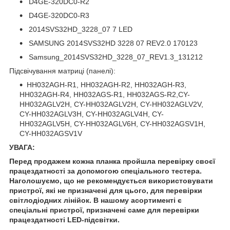
D4GE-320DC0-R2
D4GE-320DC0-R3
2014SVS32HD_3228_07 7 LED
SAMSUNG 2014SVS32HD 3228 07 REV2.0 170123
Samsung_2014SVS32HD_3228_07_REV1.3_131212
Підсвічування матриці (панелі):
HH032AGH-R1, HH032AGH-R2, HH032AGH-R3,
HH032AGH-R4, HH032AGS-R1, HH032AGS-R2,CY-
HH032AGLV2H, CY-HH032AGLV2H, CY-HH032AGLV2V,
CY-HH032AGLV3H, CY-HH032AGLV4H, CY-
HH032AGLV5H, CY-HH032AGLV6H, CY-HH032AGSV1H,
CY-HH032AGSV1V
УВАГА:
Перед продажем кожна планка пройшла перевірку своєї
працездатності за допомогою спеціального тестера.
Наголошуємо, що не рекомендується використовувати
пристрої, які не призначені для цього, для перевірки
світлодіодних лінійок. В нашому асортименті є
спеціальні пристрої, призначені саме для перевірки
працездатності LED-підсвітки.