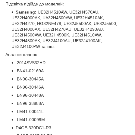
Підсвітка підійде до моделей:
Samsung:
UE32H4510AW, UE32H4570AU,
UE32H4000AK, UA32H4500AW, UE32H4510AK,
UE32H4270, HG32NE478, UE32J5500AK, UE32J5500,
UE32H4000AX, UE32H4270AU, UE32H4290AU,
UE32H4500AW, UE32H4500K, UE32H4510AW,
UE32H4500AK, UE32J4100AU, UE32J4100AK,
UE32J4100AW та інші.
Аналоги планок:
2014SVS32HD
BN41-02169A
BN96-30445A
BN96-30446A
BN96-30448A
BN96-38888A
LM41-00041L
LM41-00099M
D4GE-320DC1-R3