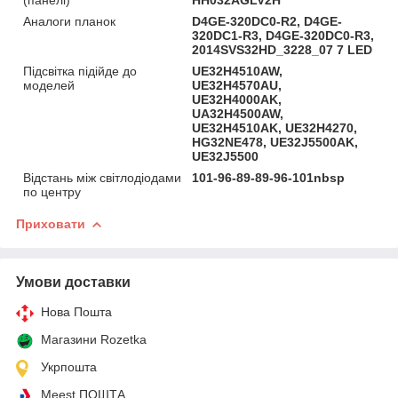
Аналоги планок
D4GE-320DC0-R2, D4GE-
320DC1-R3, D4GE-320DC0-R3,
2014SVS32HD_3228_07 7 LED
Підсвітка підійде до
UE32H4510AW,
моделей
UE32H4570AU,
UE32H4000AK,
UA32H4500AW,
UE32H4510AK, UE32H4270,
HG32NE478, UE32J5500AK,
UE32J5500
Відстань між світлодіодами
101-96-89-89-96-101nbsp
по центру
Приховати
Умови доставки
Нова Пошта
Магазини Rozetka
Укрпошта
Meest ПОШТА