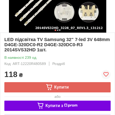
LED підсвітка TV Samsung 32" 7-led 3V 648mm
D4GE-320DC0-R2 D4GE-320DC0-R3
2014SVS32HD 1шт.
В наявності 239 од.
Код: ART-12220R480589
Роздріб
118
₴
Купити
або
Купити з