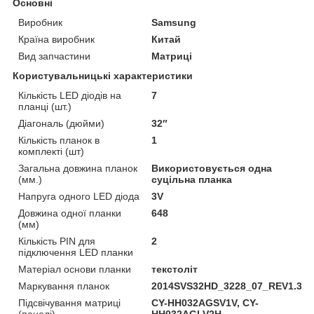
Основні
Виробник
Samsung
Країна виробник
Китай
Вид запчастини
Матриці
Користувальницькі характеристики
Кількість LED діодів на
7
планці (шт.)
Діагональ (дюйми)
32″
Кількість планок в
1
комплекті (шт)
Загальна довжина планок
Використовується одна
(мм.)
суцільна планка
Напруга одного LED діода
3V
Довжина одної планки
648
(мм)
Кількість PIN для
2
підключення LED планки
Матеріал основи планки
текстоліт
Маркування планок
2014SVS32HD_3228_07_REV1.3_1
Підсвічування матриці
CY-HH032AGSV1V, CY-
(панелі)
HH032AGLV2H