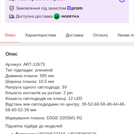
Замовлення під захистом
Доступна доставка
Опис
Характеристики
Доставка
Оплата
Умови п
Опис
Артикул: ART-12673
Тип підкладки: алюміній
Довжина планок: 585 мм
Ширина планок: 10,5 мм
Напруга одного світлодіода: 3V
Кількість контактів на роз'ємі: 2 pin
Кількість світлодіодів на планці: 12 LED
Відстань між світлодіодами по центру: 39-52-60-58-48-44-48-
58-60-52-39 мм
Маркування планок: D3GE-320SM1-R2
Підсвітка підійде до моделей:
Samsung:
UE32H5373AS, UE32EH5057K,