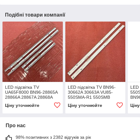
Подібні товари компанії
LED підсвітка TV
LED підсвітка TV BN96-
LED 
UA65F8000 BN96-28865A
30662A 30663A VU85-
550
28866A 28867A 28868A
550SMA-R1 550SMB
BN9
CY-KF650DSLV1H
Original 2шт.
Ціну уточнюйте
Ціну уточнюйте
Цін
Про нас
98% позитивних з 2382 відгуків за рік