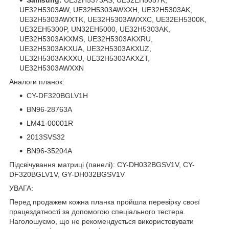
UE32H5303AW, UE32H5303AWXXH, UE32H5303AK,
UE32H5303AWXTK, UE32H5303AWXXC, UE32EH5300K,
UE32EH5300P, UN32EH5000, UE32H5303AK,
UE32H5303AKXMS, UE32H5303AKXRU,
UE32H5303AKXUA, UE32H5303AKXUZ,
UE32H5303AKXXU, UE32H5303AKXZT,
UE32H5303AWXXN
Аналоги планок:
CY-DF320BGLV1H
BN96-28763A
LM41-00001R
2013SVS32
BN96-35204A
Підсвічування матриці (панелі): CY-DH032BGSV1V, CY-
DF320BGLV1V, GY-DH032BGSV1V
УВАГА:
Перед продажем кожна планка пройшла перевірку своєї
працездатності за допомогою спеціального тестера.
Наголошуємо, що не рекомендується використовувати