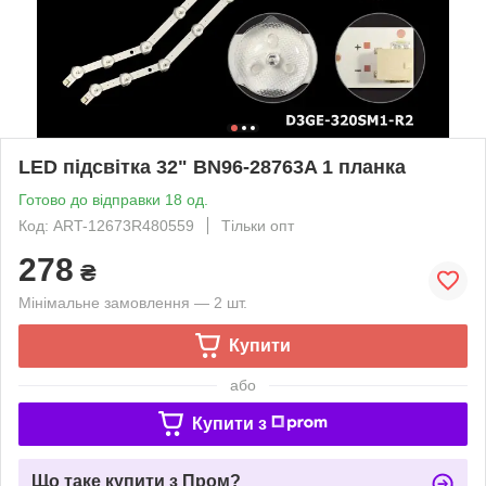
LED підсвітка 32" BN96-28763A 1 планка
Готово до відправки 18 од.
Код: ART-12673R480559
Тільки опт
278
₴
Мінімальне замовлення — 2 шт.
Купити
або
Купити з
Що таке купити з Пром?