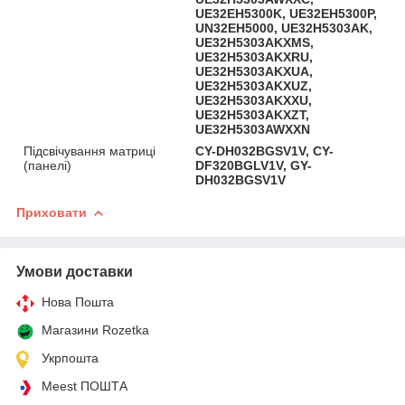
UE32EH5300K, UE32EH5300P,
UN32EH5000, UE32H5303AK,
UE32H5303AKXMS,
UE32H5303AKXRU,
UE32H5303AKXUA,
UE32H5303AKXUZ,
UE32H5303AKXXU,
UE32H5303AKXZT,
UE32H5303AWXXN
Підсвічування матриці
CY-DH032BGSV1V, CY-
(панелі)
DF320BGLV1V, GY-
DH032BGSV1V
Приховати
Умови доставки
Нова Пошта
Магазини Rozetka
Укрпошта
Meest ПОШТА