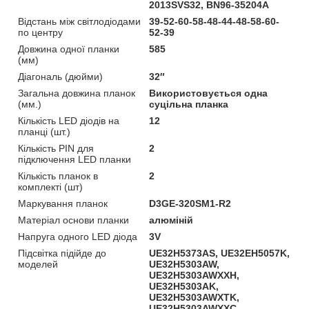
2013SVS32, BN96-35204A
Відстань між світлодіодами
39-52-60-58-48-44-48-58-60-
по центру
52-39
Довжина одної планки
585
(мм)
Діагональ (дюйми)
32″
Загальна довжина планок
Використовується одна
(мм.)
суцільна планка
Кількість LED діодів на
12
планці (шт.)
Кількість PIN для
2
підключення LED планки
Кількість планок в
2
комплекті (шт)
Маркування планок
D3GE-320SM1-R2
Матеріал основи планки
алюміній
Напруга одного LED діода
3V
Підсвітка підійде до
UE32H5373AS, UE32EH5057K,
моделей
UE32H5303AW,
UE32H5303AWXXH,
UE32H5303AK,
UE32H5303AWXTK,
UE32H5303AWXXC,