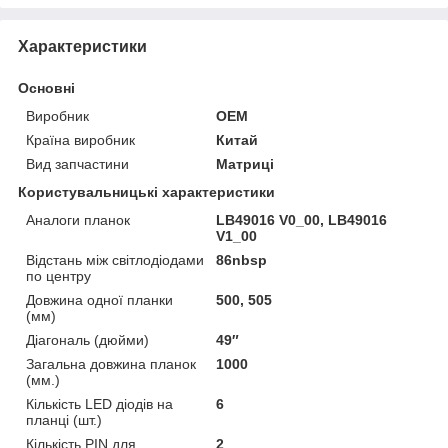
Характеристики
Основні
Виробник
OEM
Країна виробник
Китай
Вид запчастини
Матриці
Користувальницькі характеристики
Аналоги планок
LB49016 V0_00, LB49016
V1_00
Відстань між світлодіодами
86nbsp
по центру
Довжина одної планки
500, 505
(мм)
Діагональ (дюйми)
49″
Загальна довжина планок
1000
(мм.)
Кількість LED діодів на
6
планці (шт.)
Кількість PIN для
2