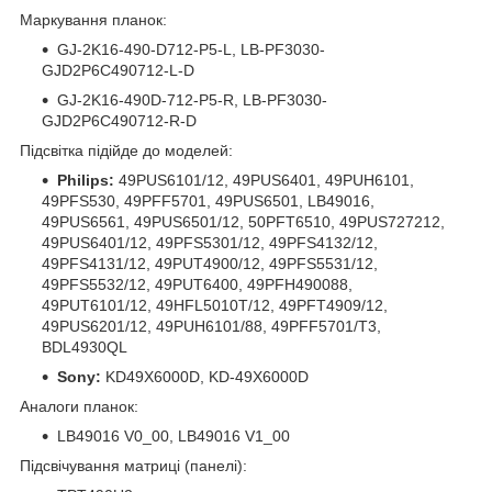
Маркування планок:
GJ-2K16-490-D712-P5-L, LB-PF3030-
GJD2P6C490712-L-D
GJ-2K16-490D-712-P5-R, LB-PF3030-
GJD2P6C490712-R-D
Підсвітка підійде до моделей:
Philips:
49PUS6101/12, 49PUS6401, 49PUH6101,
49PFS530, 49PFF5701, 49PUS6501, LB49016,
49PUS6561, 49PUS6501/12, 50PFT6510, 49PUS727212,
49PUS6401/12, 49PFS5301/12, 49PFS4132/12,
49PFS4131/12, 49PUT4900/12, 49PFS5531/12,
49PFS5532/12, 49PUT6400, 49PFH490088,
49PUT6101/12, 49HFL5010T/12, 49PFT4909/12,
49PUS6201/12, 49PUH6101/88, 49PFF5701/T3,
BDL4930QL
Sony:
KD49X6000D, KD-49X6000D
Аналоги планок:
LB49016 V0_00, LB49016 V1_00
Підсвічування матриці (панелі):