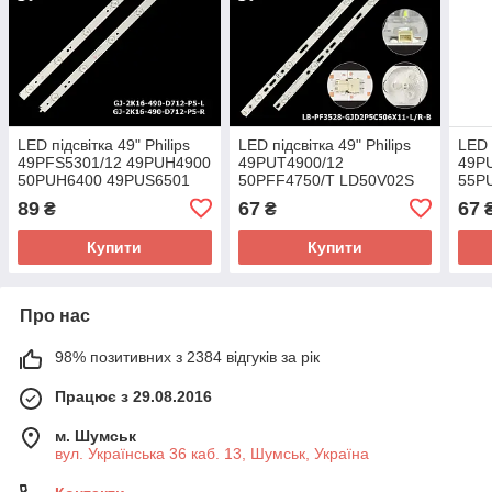
LED підсвітка 49" Philips
LED підсвітка 49" Philips
LED 
49PFS5301/12 49PUH4900
49PUT4900/12
49P
50PUH6400 49PUS6501
50PFF4750/T LD50V02S
55P
50PFF3/T3 49PUS6501
49P
89
67
67
₴
₴
49PFS5301/12
49P
49PUF6701/T3
Купити
Купити
Про нас
98% позитивних з 2384 відгуків за рік
Працює з 29.08.2016
м. Шумськ
вул. Українська 36 каб. 13, Шумськ, Україна