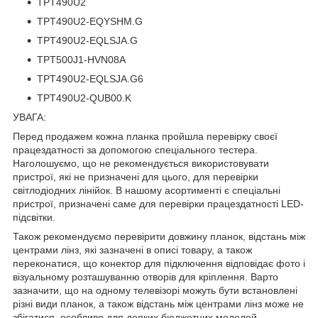
TPT490U2
TPT490U2-EQYSHM.G
TPT490U2-EQLSJA.G
TPT500J1-HVN08A
TPT490U2-EQLSJA.G6
TPT490U2-QUB00.K
УВАГА:
Перед продажем кожна планка пройшла перевірку своєї
працездатності за допомогою спеціального тестера.
Наголошуємо, що не рекомендується використовувати
пристрої, які не призначені для цього, для перевірки
світлодіодних лінійок. В нашому асортименті є спеціальні
пристрої, призначені саме для перевірки працездатності LED-
підсвітки.
Також рекомендуємо перевірити довжину планок, відстань між
центрами лінз, які зазначені в описі товару, а також
переконатися, що конектор для підключення відповідає фото і
візуальному розташуванню отворів для кріплення. Варто
зазначити, що на одному телевізорі можуть бути встановлені
різні види планок, а також відстань між центрами лінз може не
збігатися, особливо для деяких бюджетних моделей