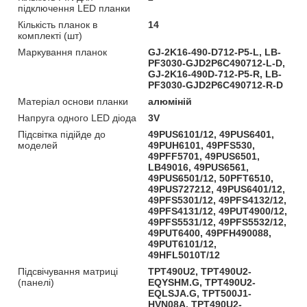
підключення LED планки
Кількість планок в
14
комплекті (шт)
Маркування планок
GJ-2K16-490-D712-P5-L, LB-
PF3030-GJD2P6C490712-L-D,
GJ-2K16-490D-712-P5-R, LB-
PF3030-GJD2P6C490712-R-D
Матеріал основи планки
алюміній
Напруга одного LED діода
3V
Підсвітка підійде до
49PUS6101/12, 49PUS6401,
моделей
49PUH6101, 49PFS530,
49PFF5701, 49PUS6501,
LB49016, 49PUS6561,
49PUS6501/12, 50PFT6510,
49PUS727212, 49PUS6401/12,
49PFS5301/12, 49PFS4132/12,
49PFS4131/12, 49PUT4900/12,
49PFS5531/12, 49PFS5532/12,
49PUT6400, 49PFH490088,
49PUT6101/12,
49HFL5010T/12
Підсвічування матриці
TPT490U2, TPT490U2-
(панелі)
EQYSHM.G, TPT490U2-
EQLSJA.G, TPT500J1-
HVN08A, TPT490U2-