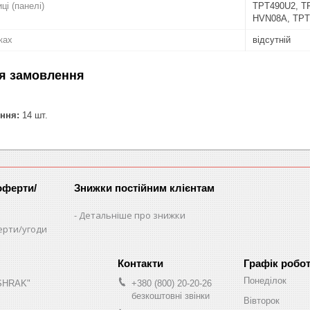
ці (панелі)
TPT490U2, T
HVN08A, TPT
ках
відсутній
я замовлення
ння:
14 шт.
оферти/
Знижки постійним клієнтам
Детальніше про знижки
ерти/угоди
Графік робо
Понеділок
"SHRAK"
+380 (800) 20-20-26
безкоштовні звінки
Вівторок