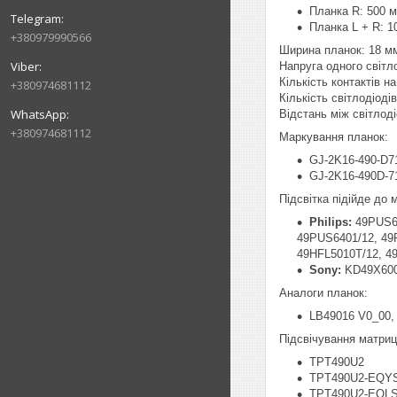
Планка R: 500 
Планка L + R: 1
+380979990566
Ширина планок: 18 м
Напруга одного світл
Кількість контактів на 
+380974681112
Кількість світлодіоді
Відстань між світлод
+380974681112
Маркування планок:
GJ-2K16-490-D7
GJ-2K16-490D-7
Підсвітка підійде до
Philips:
49PUS61
49PUS6401/12, 49
49HFL5010T/12, 4
Sony:
KD49X600
Аналоги планок:
LB49016 V0_00,
Підсвічування матриці
TPT490U2
TPT490U2-EQY
TPT490U2-EQL