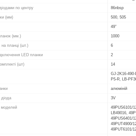
діодами по центру
86nbsp
ки (мм)
500, 505
49″
ланок (мм.)
1000
 на планці (шт.)
6
підключення LED планки
2
комплекті (шт)
14
GJ-2K16-490-
P5-R, LB-PF
анки
алюміній
 діода
3V
о моделей
49PUS6101/1
LB49016, 49P
49PUS6401/12
49PUT4900/12
49PUT6101/12