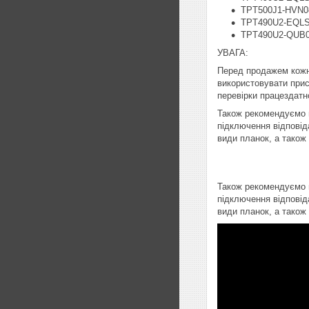
TPT500J1-HVN0
TPT490U2-EQL
TPT490U2-QUB0
УВАГА:
Перед продажем кожн
використовувати прист
перевірки працездатно
Також рекомендуємо п
підключення відповід
види планок, а також
Також рекомендуємо п
підключення відповід
види планок, а також