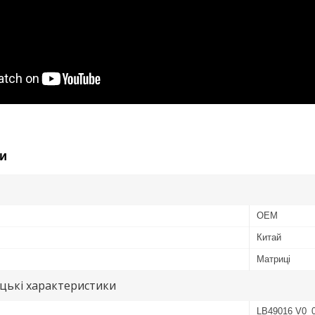
и
OEM
Китай
Матриці
цькі характеристики
LB49016 V0_0