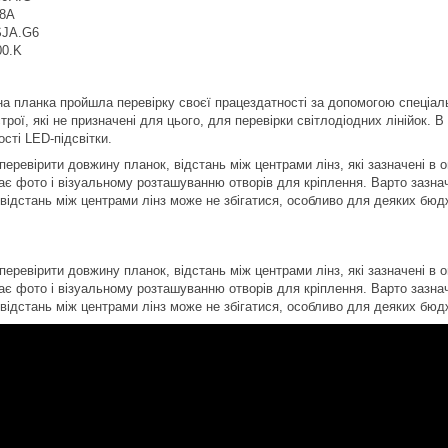
8A
SJA.G6
0.K
а планка пройшла перевірку своєї працездатності за допомогою спеціал
рої, які не призначені для цього, для перевірки світлодіодних лінійок. 
сті LED-підсвітки.
еревірити довжину планок, відстань між центрами лінз, які зазначені в о
ає фото і візуальному розташуванню отворів для кріплення. Варто зазнач
 відстань між центрами лінз може не збігатися, особливо для деяких бюд
еревірити довжину планок, відстань між центрами лінз, які зазначені в о
ає фото і візуальному розташуванню отворів для кріплення. Варто зазнач
 відстань між центрами лінз може не збігатися, особливо для деяких бюд