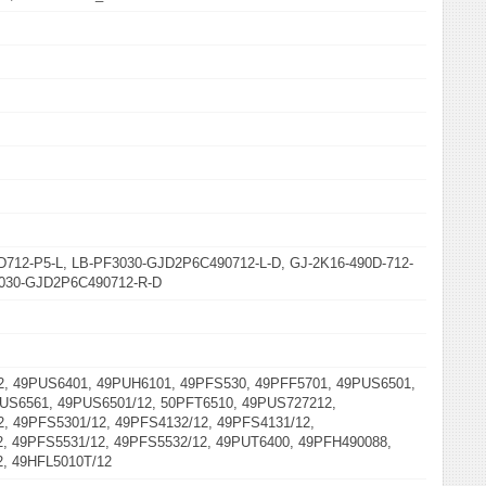
D712-P5-L, LB-PF3030-GJD2P6C490712-L-D, GJ-2K16-490D-712-
3030-GJD2P6C490712-R-D
2, 49PUS6401, 49PUH6101, 49PFS530, 49PFF5701, 49PUS6501,
US6561, 49PUS6501/12, 50PFT6510, 49PUS727212,
, 49PFS5301/12, 49PFS4132/12, 49PFS4131/12,
, 49PFS5531/12, 49PFS5532/12, 49PUT6400, 49PFH490088,
, 49HFL5010T/12