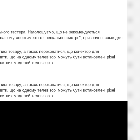
ьного тестера. Наголошуємо, що не рекомендується
В нашому асортименті є спеціальні пристрої, призначені саме для
писі товару, а також переконатися, що конектор для
ити, що на одному телевізорі можуть бути встановлені різні
жетних моделей телевізорів.
писі товару, а також переконатися, що конектор для
ити, що на одному телевізорі можуть бути встановлені різні
жетних моделей телевізорів.