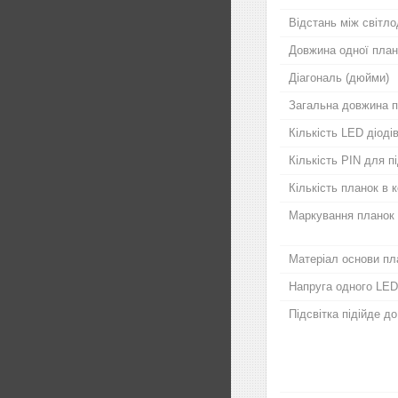
Відстань між світло
Довжина одної план
Діагональ (дюйми)
Загальна довжина п
Кількість LED діодів
Кількість PIN для 
Кількість планок в 
Маркування планок
Матеріал основи пл
Напруга одного LED
Підсвітка підійде д