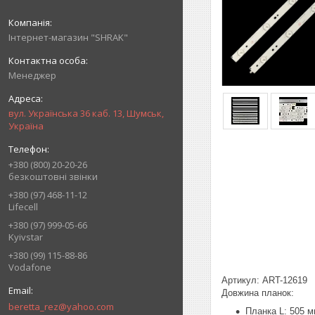
Інтернет-магазин "SHRAK"
Менеджер
вул. Українська 36 каб. 13, Шумськ,
Україна
+380 (800) 20-20-26
безкоштовні звінки
+380 (97) 468-11-12
Lifecell
+380 (97) 999-05-66
Kyivstar
+380 (99) 115-88-86
Vodafone
Артикул: ART-12619
Довжина планок:
beretta_rez@yahoo.com
Планка L: 505 