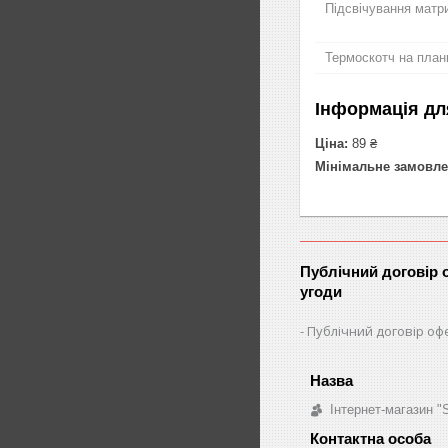
Підсвічування матри
Термоскотч на план
Інформація дл
Ціна:
89 ₴
Мінімальне замовле
Публічний договір 
угоди
Публічний договір оф
Інтернет-магазин 