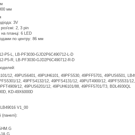
мм
000 мм
м
одіода: 3V
роз'ємі: 2, 3 pin
в на планці: 6 LED
іодами по центру: 86 мм
12-P5-L, LB-PF3030-GJD2P6C490712-L-D
12-P5-R, LB-PF3030-GJD2P6C490712-R-D
 моделей:
01/12, 49PUS6401, 49PUH6101, 49PFS530, 49PFF5701, 49PUS6501, LB4
PFS5301/12, 49PFS4132/12, 49PFS4131/12, 49PUT4900/12, 49PFS5531/12
9PFT4909/12, 49PUS6201/12, 49PUH6101/88, 49PFF5701/T3, BDL4930QL
0D, KD-49X6000D
 LB49016 V1_00
 (панелі):
SHM.G
SJA.G