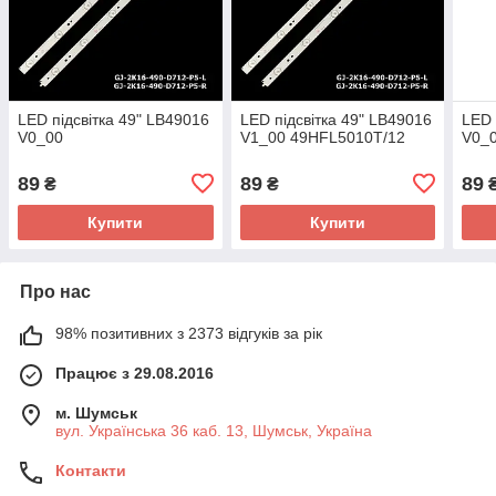
LED підсвітка 49" LB49016
LED підсвітка 49" LB49016
LED 
V0_00
V1_00 49HFL5010T/12
V0_
89
89
89
₴
₴
Купити
Купити
Про нас
98% позитивних з 2373 відгуків за рік
Працює з 29.08.2016
м. Шумськ
вул. Українська 36 каб. 13, Шумськ, Україна
Контакти