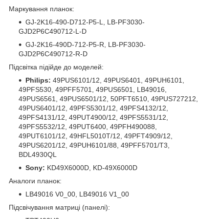
Маркування планок:
GJ-2K16-490-D712-P5-L, LB-PF3030-
GJD2P6C490712-L-D
GJ-2K16-490D-712-P5-R, LB-PF3030-
GJD2P6C490712-R-D
Підсвітка підійде до моделей:
Philips:
49PUS6101/12, 49PUS6401, 49PUH6101,
49PFS530, 49PFF5701, 49PUS6501, LB49016,
49PUS6561, 49PUS6501/12, 50PFT6510, 49PUS727212,
49PUS6401/12, 49PFS5301/12, 49PFS4132/12,
49PFS4131/12, 49PUT4900/12, 49PFS5531/12,
49PFS5532/12, 49PUT6400, 49PFH490088,
49PUT6101/12, 49HFL5010T/12, 49PFT4909/12,
49PUS6201/12, 49PUH6101/88, 49PFF5701/T3,
BDL4930QL
Sony:
KD49X6000D, KD-49X6000D
Аналоги планок:
LB49016 V0_00, LB49016 V1_00
Підсвічування матриці (панелі):