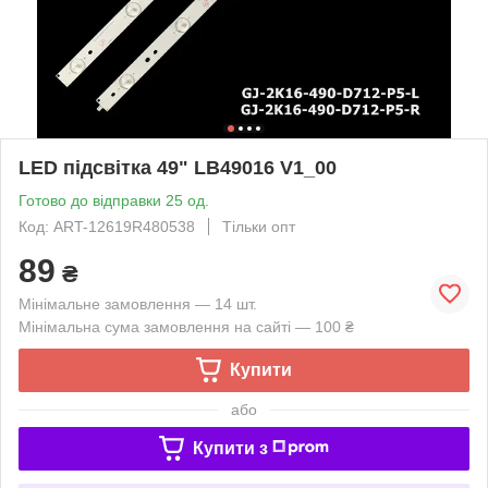
LED підсвітка 49" LB49016 V1_00
Готово до відправки 25 од.
Код: ART-12619R480538
Тільки опт
89
₴
Мінімальне замовлення — 14 шт.
Мінімальна сума замовлення на сайті — 100 ₴
Купити
або
Купити з