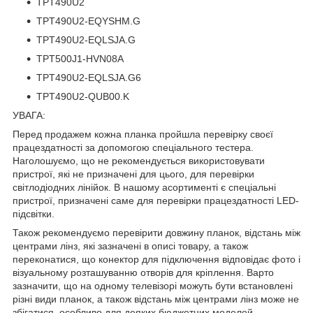
TPT490U2
TPT490U2-EQYSHM.G
TPT490U2-EQLSJA.G
TPT500J1-HVN08A
TPT490U2-EQLSJA.G6
TPT490U2-QUB00.K
УВАГА:
Перед продажем кожна планка пройшла перевірку своєї
працездатності за допомогою спеціального тестера.
Наголошуємо, що не рекомендується використовувати
пристрої, які не призначені для цього, для перевірки
світлодіодних лінійок. В нашому асортименті є спеціальні
пристрої, призначені саме для перевірки працездатності LED-
підсвітки.
Також рекомендуємо перевірити довжину планок, відстань між
центрами лінз, які зазначені в описі товару, а також
переконатися, що конектор для підключення відповідає фото і
візуальному розташуванню отворів для кріплення. Варто
зазначити, що на одному телевізорі можуть бути встановлені
різні види планок, а також відстань між центрами лінз може не
збігатися, особливо для деяких бюджетних моделей