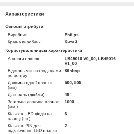
Характеристики
Основні атрибути
Виробник
Philips
Країна виробник
Китай
Користувальницькі характеристики
Аналоги планок
LB49016 V0_00, LB49016
V1_00
Відстань між світлодіодами
86nbsp
по центру
Довжина одної планки
500, 505
(мм)
Діагональ (дюйми)
49″
Загальна довжина планок
1000
(мм.)
Кількість LED діодів на
6
планці (шт.)
Кількість PIN для
2
підключення LED планки