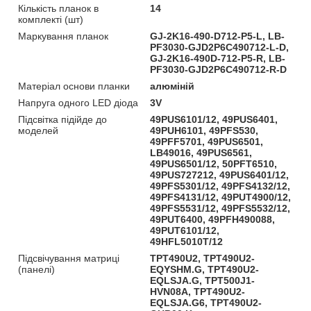
Кількість планок в
14
комплекті (шт)
Маркування планок
GJ-2K16-490-D712-P5-L, LB-
PF3030-GJD2P6C490712-L-D,
GJ-2K16-490D-712-P5-R, LB-
PF3030-GJD2P6C490712-R-D
Матеріал основи планки
алюміній
Напруга одного LED діода
3V
Підсвітка підійде до
49PUS6101/12, 49PUS6401,
моделей
49PUH6101, 49PFS530,
49PFF5701, 49PUS6501,
LB49016, 49PUS6561,
49PUS6501/12, 50PFT6510,
49PUS727212, 49PUS6401/12,
49PFS5301/12, 49PFS4132/12,
49PFS4131/12, 49PUT4900/12,
49PFS5531/12, 49PFS5532/12,
49PUT6400, 49PFH490088,
49PUT6101/12,
49HFL5010T/12
Підсвічування матриці
TPT490U2, TPT490U2-
(панелі)
EQYSHM.G, TPT490U2-
EQLSJA.G, TPT500J1-
HVN08A, TPT490U2-
EQLSJA.G6, TPT490U2-