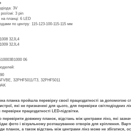
м
одіода: 3V
роз'ємі: 3 pin
в на планці: 6 LED
іодами по центру: 115-123-100-115-115 мм
1008 32JL4
1009 32JL4
610003B1000 06
 моделей:
90
FVBE, 32PHF5011/T3, 32PHF5011
0AK
на планка пройшла перевірку своєї працездатності за допомогою с
строї, які не призначені для цього, для перевірки світлодіодних лі
 перевірки працездатності LED-підсвітки.
перевірити довжину планок, відстань між центрами лінз, які зазнач
дає фото і візуальному розташуванню отворів для кріплення. Варто
иди планок, а також відстань між центрами лінз може не збігатися,