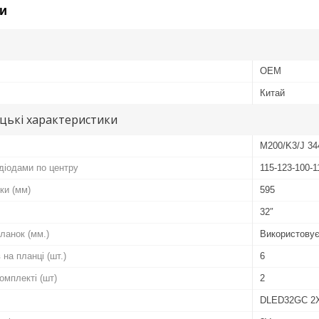
и
OEM
Китай
цькі характеристики
M200/K3/J 34
діодами по центру
115-123-100-1
ки (мм)
595
32″
ланок (мм.)
Використовує
 на планці (шт.)
6
комплекті (шт)
2
DLED32GC 2X