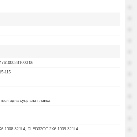
47610003B1000 06
15-115
ться одна суцільна планка
6 1008 32JL4, DLED32GC 2X6 1009 32JL4