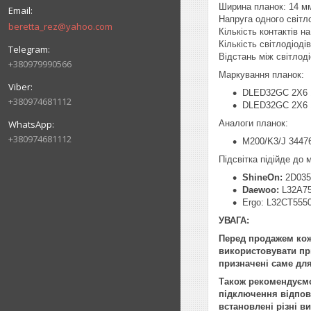
Ширина планок: 14 м
Напруга одного світл
beretta_rez@yahoo.com
Кількість контактів на 
Кількість світлодіоді
Відстань між світлод
+380979990566
Маркування планок:
DLED32GC 2X6 
+380974681112
DLED32GC 2X6 
Аналоги планок:
+380974681112
M200/K3/J 3447
Підсвітка підійде до
ShineOn:
2D035
Daewoo:
L32A75
Ergo: L32CT555
УВАГА:
Перед продажем кож
використовувати при
призначені саме для
Також рекомендуємо 
підключення відпові
встановлені різні в