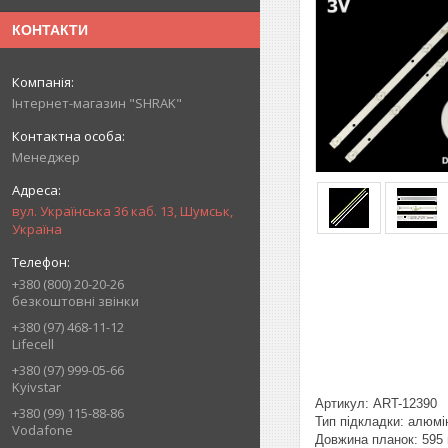
КОНТАКТИ
Інтернет-магазин "SHRAK"
Менеджер
вул. Українська 36 каб. 13, Шумськ,
Україна
+380 (800) 20-20-26
безкоштовні звінки
+380 (97) 468-11-12
Lifecell
+380 (97) 999-05-66
Kyivstar
Артикул: ART-12390
+380 (99) 115-88-86
Тип підкладки: алюмі
Vodafone
Довжина планок: 595