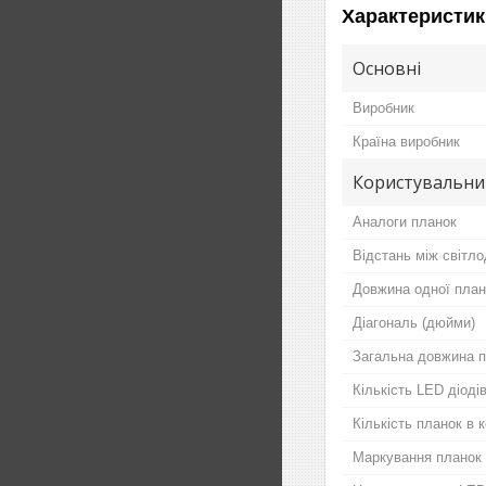
Характеристик
Основні
Виробник
Країна виробник
Користувальни
Аналоги планок
Відстань між світло
Довжина одної план
Діагональ (дюйми)
Загальна довжина п
Кількість LED діодів
Кількість планок в 
Маркування планок