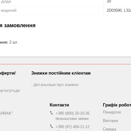
 діода
3V
о моделей
2D03590, L3
я замовлення
ння:
2 шт.
оферти/
Знижки постійним клієнтам
Детальніше про знижки
ерти/угоди
Графік робо
Понеділок
"SHRAK"
+380 (800) 20-20-26
безкоштовні звінки
Вівторок
+380 (97) 468-11-12
Середа