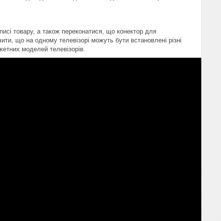
писі товару, а також переконатися, що конектор для
ити, що на одному телевізорі можуть бути встановлені різні
жетних моделей телевізорів.