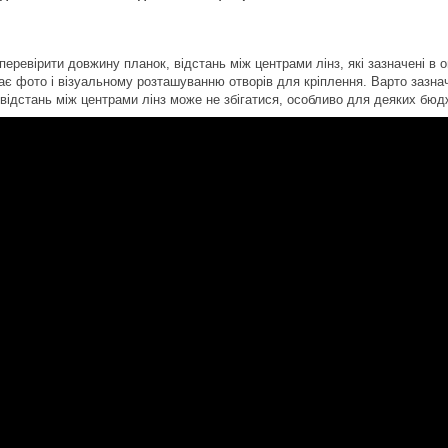
еревірити довжину планок, відстань між центрами лінз, які зазначені в о
ає фото і візуальному розташуванню отворів для кріплення. Варто зазнач
 відстань між центрами лінз може не збігатися, особливо для деяких бюд