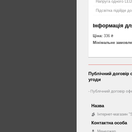
Напруга одного LED
Підсвітка підійде д
Інформація дл
Ціна:
336 ₴
Мінімальне замовле
Публічний договір 
угоди
Публічний договір оф
Інтернет-магазин 
Менеджер