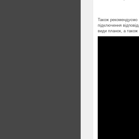
Також рекомендуємо п
підключення відповід
види планок, а також