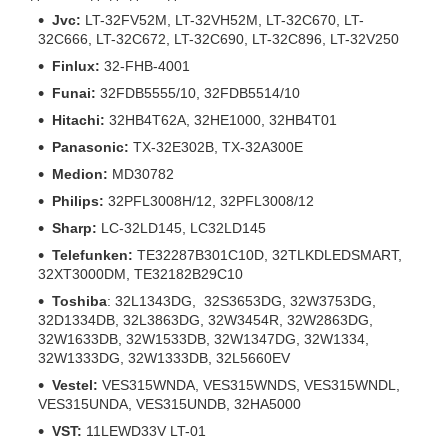
Jvc:
LT-32FV52M, LT-32VH52M, LT-32C670, LT-
32C666, LT-32C672, LT-32C690, LT-32C896, LT-32V250
Finlux:
32-FHB-4001
Funai:
32FDB5555/10, 32FDB5514/10
Hitachi:
32HB4T62A, 32HE1000, 32HB4T01
Panasonic:
TX-32E302B, TX-32A300E
Medion:
MD30782
Philips:
32PFL3008H/12, 32PFL3008/12
Sharp:
LC-32LD145, LC32LD145
Telefunken:
TE32287B301C10D, 32TLKDLEDSMART,
32XT3000DM, TE32182B29C10
Toshiba
: 32L1343DG, 32S3653DG, 32W3753DG,
32D1334DB, 32L3863DG, 32W3454R, 32W2863DG,
32W1633DB, 32W1533DB, 32W1347DG, 32W1334,
32W1333DG, 32W1333DB, 32L5660EV
Vestel:
VES315WNDA, VES315WNDS, VES315WNDL,
VES315UNDA, VES315UNDB, 32HA5000
VST:
11LEWD33V LT-01