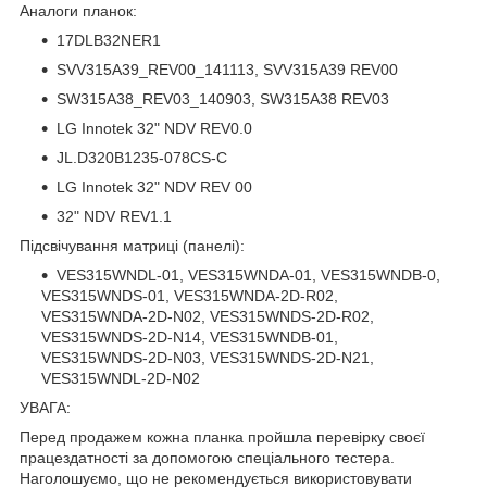
Аналоги планок:
17DLB32NER1
SVV315A39_REV00_141113, SVV315A39 REV00
SW315A38_REV03_140903, SW315A38 REV03
LG Innotek 32" NDV REV0.0
JL.D320B1235-078CS-C
LG Innotek 32" NDV REV 00
32" NDV REV1.1
Підсвічування матриці (панелі):
VES315WNDL-01, VES315WNDA-01, VES315WNDB-0,
VES315WNDS-01, VES315WNDA-2D-R02,
VES315WNDA-2D-N02, VES315WNDS-2D-R02,
VES315WNDS-2D-N14, VES315WNDB-01,
VES315WNDS-2D-N03, VES315WNDS-2D-N21,
VES315WNDL-2D-N02
УВАГА:
Перед продажем кожна планка пройшла перевірку своєї
працездатності за допомогою спеціального тестера.
Наголошуємо, що не рекомендується використовувати