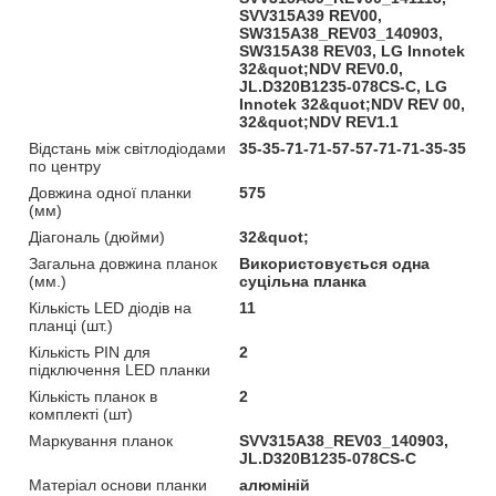
SVV315A39 REV00,
SW315A38_REV03_140903,
SW315A38 REV03, LG Innotek
32&quot;NDV REV0.0,
JL.D320B1235-078CS-C, LG
Innotek 32&quot;NDV REV 00,
32&quot;NDV REV1.1
Відстань між світлодіодами
35-35-71-71-57-57-71-71-35-35
по центру
Довжина одної планки
575
(мм)
Діагональ (дюйми)
32&quot;
Загальна довжина планок
Використовується одна
(мм.)
суцільна планка
Кількість LED діодів на
11
планці (шт.)
Кількість PIN для
2
підключення LED планки
Кількість планок в
2
комплекті (шт)
Маркування планок
SVV315A38_REV03_140903,
JL.D320B1235-078CS-C
Матеріал основи планки
алюміній