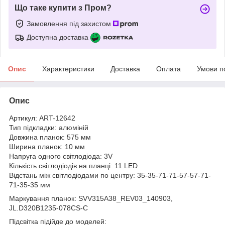
Що таке купити з Пром?
Замовлення під захистом
Доступна доставка
Опис
Характеристики
Доставка
Оплата
Умови п
Опис
Артикул: ART-12642
Тип підкладки: алюміній
Довжина планок: 575 мм
Ширина планок: 10 мм
Напруга одного світлодіода: 3V
Кількість світлодіодів на планці: 11 LED
Відстань між світлодіодами по центру: 35-35-71-71-57-57-71-
71-35-35 мм
Маркування планок: SVV315A38_REV03_140903,
JL.D320B1235-078CS-C
Підсвітка підійде до моделей: