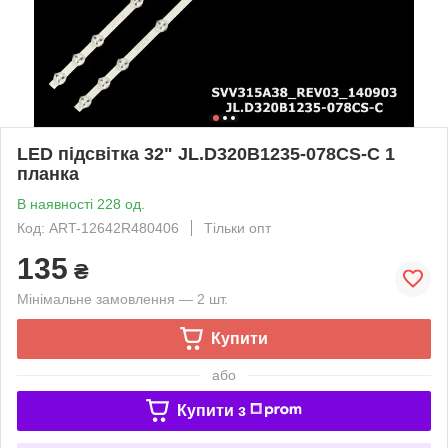
LED підсвітка 32" JL.D320B1235-078CS-C 1
планка
В наявності 228 од.
Код: ART-12642R480406
Тільки опт
135
₴
Мінімальне замовлення — 2 шт.
Купити
або
Купити з