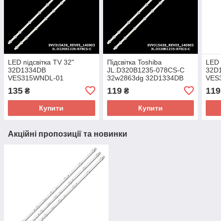
LED підсвітка TV 32"
Підсвітка Toshiba
LED 
32D1334DB
JL.D320B1235-078CS-C
32D
VES315WNDL-01
32w2863dg 32D1334DB
VES
VES315WNDS-2D-R02
11-led (575mm) (Original) 1
VES
135
119
119
₴
₴
JL.D320B1235-078CS-C
шт.
JL.
1шт.
1шт. 
Купити
Купити
Акційні пропозиції та новинки