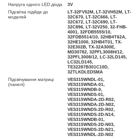
Напруга одного LED діода
3V
Підсвітка підійде до
LT-32FV52M, LT-32VH52M, LT-
моделей
32C670, LT-32C666, LT-
32C672, LT-32C690, LT-
32C896, LT-32V250, 32-FHB-
4001, 32FDB5555/10,
32FDB5514/10, 32HB4T62A,
32HE1000, 32HB4T01, TX-
32E302B, TX-32A300E,
MD30782, 32PFL3008H/12,
32PFL3008/12, LC-32LD145,
LC32LD145,
TE32287B301C10D,
32TLKDLEDSMA
Підсвічування матриці
VES315WNDL-01,
(панелі)
VES315WNDA-01,
VES315WNDB-0,
VES315WNDS-01,
VES315WNDA-2D-R02,
VES315WNDA-2D-N02,
VES315WNDS-2D-R02,
VES315WNDS-2D-N14,
VES315WNDB-01,
VES315WNDS-2D-N03,
VES315WNDS-2D-N21,
VES315WNDL-2D-N02