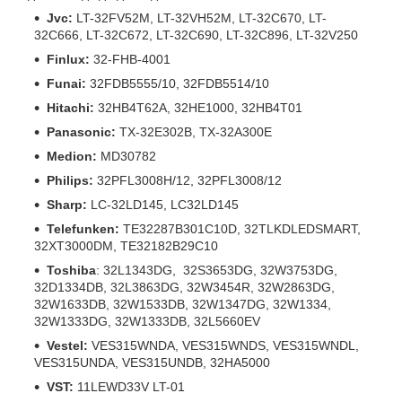
Jvc:
LT-32FV52M, LT-32VH52M, LT-32C670, LT-
32C666, LT-32C672, LT-32C690, LT-32C896, LT-32V250
Finlux:
32-FHB-4001
Funai:
32FDB5555/10, 32FDB5514/10
Hitachi:
32HB4T62A, 32HE1000, 32HB4T01
Panasonic:
TX-32E302B, TX-32A300E
Medion:
MD30782
Philips:
32PFL3008H/12, 32PFL3008/12
Sharp:
LC-32LD145, LC32LD145
Telefunken:
TE32287B301C10D, 32TLKDLEDSMART,
32XT3000DM, TE32182B29C10
Toshiba
: 32L1343DG, 32S3653DG, 32W3753DG,
32D1334DB, 32L3863DG, 32W3454R, 32W2863DG,
32W1633DB, 32W1533DB, 32W1347DG, 32W1334,
32W1333DG, 32W1333DB, 32L5660EV
Vestel:
VES315WNDA, VES315WNDS, VES315WNDL,
VES315UNDA, VES315UNDB, 32HA5000
VST:
11LEWD33V LT-01