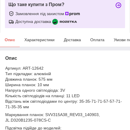
Що таке купити з Пром?
Замовлення під захистом
Доступна доставка
Опис
Характеристики
Доставка
Оплата
Умови п
Опис
Артикул: ART-12642
Тип підкладки: алюміній
Довжина планок: 575 мм
Ширина планок: 10 мм
Напруга одного світлодіода: 3V
Кількість світлодіодів на планці: 11 LED
Відстань між світлодіодами по центру: 35-35-71-71-57-57-71-
71-35-35 мм
Маркування планок: SVV315A38_REV03_140903,
JL.D320B1235-078CS-C
Підсвітка підійде до моделей: