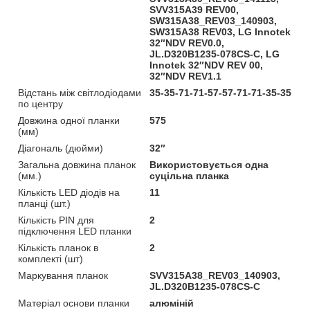
SVV315A39 REV00,
SW315A38_REV03_140903,
SW315A38 REV03, LG Innotek
32″NDV REV0.0,
JL.D320B1235-078CS-C, LG
Innotek 32″NDV REV 00,
32″NDV REV1.1
Відстань між світлодіодами
35-35-71-71-57-57-71-71-35-35
по центру
Довжина одної планки
575
(мм)
Діагональ (дюйми)
32″
Загальна довжина планок
Використовується одна
(мм.)
суцільна планка
Кількість LED діодів на
11
планці (шт.)
Кількість PIN для
2
підключення LED планки
Кількість планок в
2
комплекті (шт)
Маркування планок
SVV315A38_REV03_140903,
JL.D320B1235-078CS-C
Матеріал основи планки
алюміній