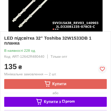
LED підсвітка 32" Toshiba 32W1533DB 1
планка
В наявності 228 од.
Код: ART-12642R480440
Тільки опт
135
₴
Мінімальне замовлення — 2 шт.
Купити
або
Купити з