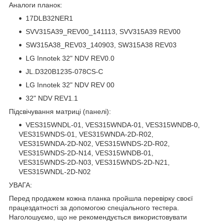
Аналоги планок:
17DLB32NER1
SVV315A39_REV00_141113, SVV315A39 REV00
SW315A38_REV03_140903, SW315A38 REV03
LG Innotek 32" NDV REV0.0
JL.D320B1235-078CS-C
LG Innotek 32" NDV REV 00
32" NDV REV1.1
Підсвічування матриці (панелі):
VES315WNDL-01, VES315WNDA-01, VES315WNDB-0,
VES315WNDS-01, VES315WNDA-2D-R02,
VES315WNDA-2D-N02, VES315WNDS-2D-R02,
VES315WNDS-2D-N14, VES315WNDB-01,
VES315WNDS-2D-N03, VES315WNDS-2D-N21,
VES315WNDL-2D-N02
УВАГА:
Перед продажем кожна планка пройшла перевірку своєї
працездатності за допомогою спеціального тестера.
Наголошуємо, що не рекомендується використовувати