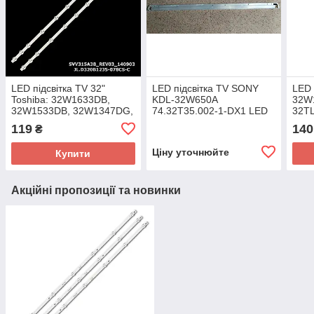
LED підсвітка TV 32"
LED підсвітка TV SONY
LED 
Toshiba: 32W1633DB,
KDL-32W650A
32W
32W1533DB, 32W1347DG,
74.32T35.002-1-DX1 LED
32T
32W1334, 32W1333DG,
T320HVF01 для панелі
32T
119
140
₴
32W1333DB 1шт.
32F
1 пл
Ціну уточнюйте
Купити
Акційні пропозиції та новинки