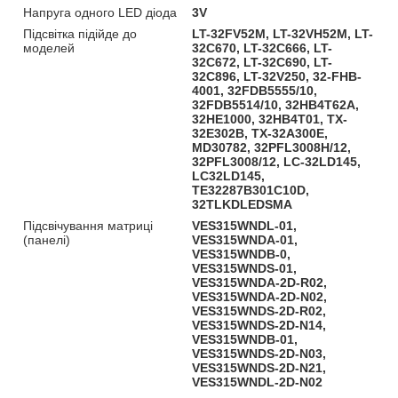
Напруга одного LED діода
3V
Підсвітка підійде до
LT-32FV52M, LT-32VH52M, LT-
моделей
32C670, LT-32C666, LT-
32C672, LT-32C690, LT-
32C896, LT-32V250, 32-FHB-
4001, 32FDB5555/10,
32FDB5514/10, 32HB4T62A,
32HE1000, 32HB4T01, TX-
32E302B, TX-32A300E,
MD30782, 32PFL3008H/12,
32PFL3008/12, LC-32LD145,
LC32LD145,
TE32287B301C10D,
32TLKDLEDSMA
Підсвічування матриці
VES315WNDL-01,
(панелі)
VES315WNDA-01,
VES315WNDB-0,
VES315WNDS-01,
VES315WNDA-2D-R02,
VES315WNDA-2D-N02,
VES315WNDS-2D-R02,
VES315WNDS-2D-N14,
VES315WNDB-01,
VES315WNDS-2D-N03,
VES315WNDS-2D-N21,
VES315WNDL-2D-N02