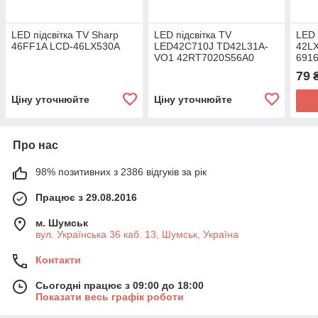
LED підсвітка TV Sharp
LED підсвітка TV
LED 
46FF1A LCD-46LX530A
LED42C710J TD42L31A-
42LX
VO1 42RT7020S56A0
691
UC0
79
Ціну уточнюйте
Ціну уточнюйте
Про нас
98% позитивних з 2386 відгуків за рік
Працює з 29.08.2016
м. Шумськ
вул. Українська 36 каб. 13, Шумськ, Україна
Контакти
Сьогодні працює з 09:00 до 18:00
Показати весь графік роботи