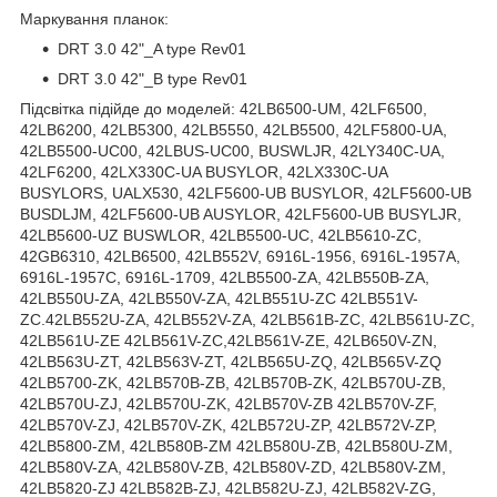
Маркування планок:
DRT 3.0 42"_A type Rev01
DRT 3.0 42"_B type Rev01
Підсвітка підійде до моделей: 42LB6500-UM, 42LF6500,
42LB6200, 42LB5300, 42LB5550, 42LB5500, 42LF5800-UA,
42LB5500-UC00, 42LBUS-UC00, BUSWLJR, 42LY340C-UA,
42LF6200, 42LX330C-UA BUSYLOR, 42LX330C-UA
BUSYLORS, UALX530, 42LF5600-UB BUSYLOR, 42LF5600-UB
BUSDLJM, 42LF5600-UB AUSYLOR, 42LF5600-UB BUSYLJR,
42LB5600-UZ BUSWLOR, 42LB5500-UC, 42LB5610-ZC,
42GB6310, 42LB6500, 42LB552V, 6916L-1956, 6916L-1957A,
6916L-1957C, 6916L-1709, 42LB5500-ZA, 42LB550B-ZA,
42LB550U-ZA, 42LB550V-ZA, 42LB551U-ZC 42LB551V-
ZC.42LB552U-ZA, 42LB552V-ZA, 42LB561B-ZC, 42LB561U-ZC,
42LB561U-ZE 42LB561V-ZC,42LB561V-ZE, 42LB650V-ZN,
42LB563U-ZT, 42LB563V-ZT, 42LB565U-ZQ, 42LB565V-ZQ
42LB5700-ZK, 42LB570B-ZB, 42LB570B-ZK, 42LB570U-ZB,
42LB570U-ZJ, 42LB570U-ZK, 42LB570V-ZB 42LB570V-ZF,
42LB570V-ZJ, 42LB570V-ZK, 42LB572U-ZP, 42LB572V-ZP,
42LB5800-ZM, 42LB580B-ZM 42LB580U-ZB, 42LB580U-ZM,
42LB580V-ZA, 42LB580V-ZB, 42LB580V-ZD, 42LB580V-ZM,
42LB5820-ZJ 42LB582B-ZJ, 42LB582U-ZJ, 42LB582V-ZG,