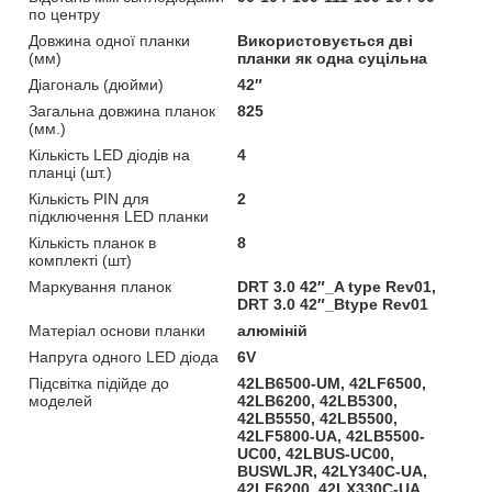
по центру
Довжина одної планки
Використовується дві
(мм)
планки як одна суцільна
Діагональ (дюйми)
42″
Загальна довжина планок
825
(мм.)
Кількість LED діодів на
4
планці (шт.)
Кількість PIN для
2
підключення LED планки
Кількість планок в
8
комплекті (шт)
Маркування планок
DRT 3.0 42″_A type Rev01,
DRT 3.0 42″_Btype Rev01
Матеріал основи планки
алюміній
Напруга одного LED діода
6V
Підсвітка підійде до
42LB6500-UM, 42LF6500,
моделей
42LB6200, 42LB5300,
42LB5550, 42LB5500,
42LF5800-UA, 42LB5500-
UC00, 42LBUS-UC00,
BUSWLJR, 42LY340C-UA,
42LF6200, 42LX330C-UA