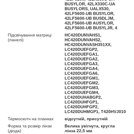
BUSYLOR, 42LX330C-UA
BUSYLORS, UALX530,
42LF5600-UB BUSYLOR,
42LF5600-UB BUSDLJM,
42LF5600-UB AUSYLOR,
42LF5600-UB BUSYLJR, 4
Підсвічування матриці
HC420DUNVAHS1,
(панелі)
HC420DUNVAHS2,
HC420DUNVASH351XX,
LC420DUEFGP2,
LC420DUEFGA1,
LC420DUEFGA2,
LC420DUEFGA3,
LC420DUEFGA4,
LC420DUEFGA6,
LC420DUEFGM1,
LC420DUEFGM2,
LC420DUEFGM3,
LC420DUEFGM4,
LC420DUHABGP2,
LC420DUHFGP1,
LC420DUHFGP2,
LC420DUHMGP1, T420HVJ010
Термоскотч на планках
відсутній, присутній
Форма та розмір лінзи
Велика увігнута, кругла
(діода)
лінза 22,5 мм