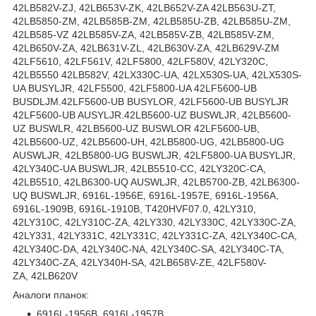
42LB582V-ZJ, 42LB653V-ZK, 42LB652V-ZA 42LB563U-ZT,
42LB5850-ZM, 42LB585B-ZM, 42LB585U-ZB, 42LB585U-ZM,
42LB585-VZ 42LB585V-ZA, 42LB585V-ZB, 42LB585V-ZM,
42LB650V-ZA, 42LB631V-ZL, 42LB630V-ZA, 42LB629V-ZM
42LF5610, 42LF561V, 42LF5800, 42LF580V, 42LY320C,
42LB5550 42LB582V, 42LX330C-UA, 42LX530S-UA, 42LX530S-
UA BUSYLJR, 42LF5500, 42LF5800-UA 42LF5600-UB
BUSDLJM.42LF5600-UB BUSYLOR, 42LF5600-UB BUSYLJR
42LF5600-UB AUSYLJR.42LB5600-UZ BUSWLJR, 42LB5600-
UZ BUSWLR, 42LB5600-UZ BUSWLOR 42LF5600-UB,
42LB5600-UZ, 42LB5600-UH, 42LB5800-UG, 42LB5800-UG
AUSWLJR, 42LB5800-UG BUSWLJR, 42LF5800-UA BUSYLJR,
42LY340C-UA BUSWLJR, 42LB5510-CC, 42LY320C-CA,
42LB5510, 42LB6300-UQ AUSWLJR, 42LB5700-ZB, 42LB6300-
UQ BUSWLJR, 6916L-1956E, 6916L-1957E, 6916L-1956A,
6916L-1909B, 6916L-1910B, T420HVF07.0, 42LY310,
42LY310C, 42LY310C-ZA, 42LY330, 42LY330C, 42LY330C-ZA,
42LY331, 42LY331C, 42LY331C, 42LY331C-ZA, 42LY340C-CA,
42LY340C-DA, 42LY340C-NA, 42LY340C-SA, 42LY340C-TA,
42LY340C-ZA, 42LY340H-SA, 42LB658V-ZE, 42LF580V-
ZA, 42LB620V
Аналоги планок:
6916L-1956B, 6916L-1957B