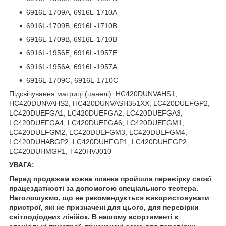
6916L-1709A, 6916L-1710A
6916L-1709B, 6916L-1710B
6916L-1709B, 6916L-1710B
6916L-1956E, 6916L-1957E
6916L-1956A, 6916L-1957A
6916L-1709C, 6916L-1710C
Підсвічування матриці (панелі): HC420DUNVAHS1,
HC420DUNVAHS2, HC420DUNVASH351XX, LC420DUEFGP2,
LC420DUEFGA1, LC420DUEFGA2, LC420DUEFGA3,
LC420DUEFGA4, LC420DUEFGA6, LC420DUEFGM1,
LC420DUEFGM2, LC420DUEFGM3, LC420DUEFGM4,
LC420DUHABGP2, LC420DUHFGP1, LC420DUHFGP2,
LC420DUHMGP1, T420HVJ010
УВАГА:
Перед продажем кожна планка пройшла перевірку своєї
працездатності за допомогою спеціального тестера.
Наголошуємо, що не рекомендується використовувати
пристрої, які не призначені для цього, для перевірки
світлодіодних лінійок. В нашому асортименті є