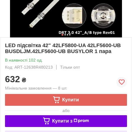
LED підсвітка 42" 42LF5800-UA 42LF5600-UB
BUSDLJM.42LF5600-UB BUSYLOR 1 пара
В наявності 102 од.
Код: ART-12638R480213
Тільки опт
632
₴
Мінімальне замовлення — 8 шт.
Купити
або
Купити з