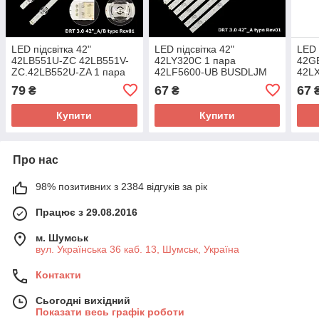
LED підсвітка 42"
LED підсвітка 42"
LED 
42LB551U-ZC 42LB551V-
42LY320C 1 пара
42G
ZC.42LB552U-ZA 1 пара
42LF5600-UB BUSDLJM
42L
42LF6500 42LF5600-UB
42LB6500-UM 42LX330C-
42L
79
67
67
₴
₴
BUSDLJM 42LX330C-UA
UA BUSYLOR
691
BUSYLOR
UA 
Купити
Купити
Про нас
98% позитивних з 2384 відгуків за рік
Працює з 29.08.2016
м. Шумськ
вул. Українська 36 каб. 13, Шумськ, Україна
Контакти
Сьогодні вихідний
Показати весь графік роботи