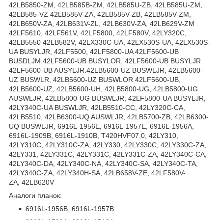
42LB5850-ZM, 42LB585B-ZM, 42LB585U-ZB, 42LB585U-ZM,
42LB585-VZ 42LB585V-ZA, 42LB585V-ZB, 42LB585V-ZM,
42LB650V-ZA, 42LB631V-ZL, 42LB630V-ZA, 42LB629V-ZM
42LF5610, 42LF561V, 42LF5800, 42LF580V, 42LY320C,
42LB5550 42LB582V, 42LX330C-UA, 42LX530S-UA, 42LX530S-
UA BUSYLJR, 42LF5500, 42LF5800-UA 42LF5600-UB
BUSDLJM.42LF5600-UB BUSYLOR, 42LF5600-UB BUSYLJR
42LF5600-UB AUSYLJR.42LB5600-UZ BUSWLJR, 42LB5600-
UZ BUSWLR, 42LB5600-UZ BUSWLOR 42LF5600-UB,
42LB5600-UZ, 42LB5600-UH, 42LB5800-UG, 42LB5800-UG
AUSWLJR, 42LB5800-UG BUSWLJR, 42LF5800-UA BUSYLJR,
42LY340C-UA BUSWLJR, 42LB5510-CC, 42LY320C-CA,
42LB5510, 42LB6300-UQ AUSWLJR, 42LB5700-ZB, 42LB6300-
UQ BUSWLJR, 6916L-1956E, 6916L-1957E, 6916L-1956A,
6916L-1909B, 6916L-1910B, T420HVF07.0, 42LY310,
42LY310C, 42LY310C-ZA, 42LY330, 42LY330C, 42LY330C-ZA,
42LY331, 42LY331C, 42LY331C, 42LY331C-ZA, 42LY340C-CA,
42LY340C-DA, 42LY340C-NA, 42LY340C-SA, 42LY340C-TA,
42LY340C-ZA, 42LY340H-SA, 42LB658V-ZE, 42LF580V-
ZA, 42LB620V
Аналоги планок:
6916L-1956B, 6916L-1957B