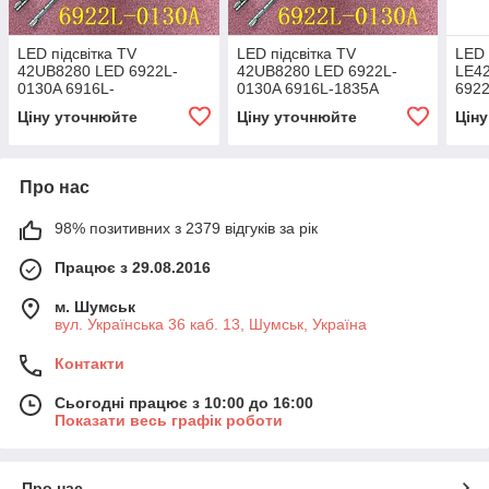
LED підсвітка TV
LED підсвітка TV
LED 
42UB8280 LED 6922L-
42UB8280 LED 6922L-
LE4
0130A 6916L-
0130A 6916L-1835A
6922
1835A(1836A)
6916L-1836A 2шт. 48LED
LC4
Ціну уточнюйте
Ціну уточнюйте
Цін
463mm
Про нас
98% позитивних з 2379 відгуків за рік
Працює з 29.08.2016
м. Шумськ
вул. Українська 36 каб. 13, Шумськ, Україна
Контакти
Сьогодні працює з 10:00 до 16:00
Показати весь графік роботи
Про нас