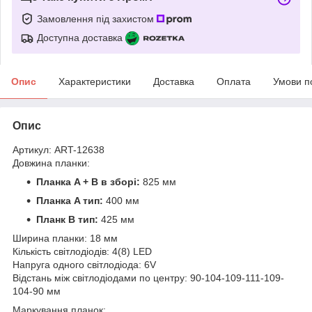
Замовлення під захистом
Доступна доставка
Опис
Характеристики
Доставка
Оплата
Умови п
Опис
Артикул: ART-12638
Довжина планки:
Планка A + B в зборі:
825 мм
Планка A тип:
400 мм
Планк B тип:
425 мм
Ширина планки: 18 мм
Кількість світлодіодів: 4(8) LED
Напруга одного світлодіода: 6V
Відстань між світлодіодами по центру: 90-104-109-111-109-
104-90 мм
Маркування планок: