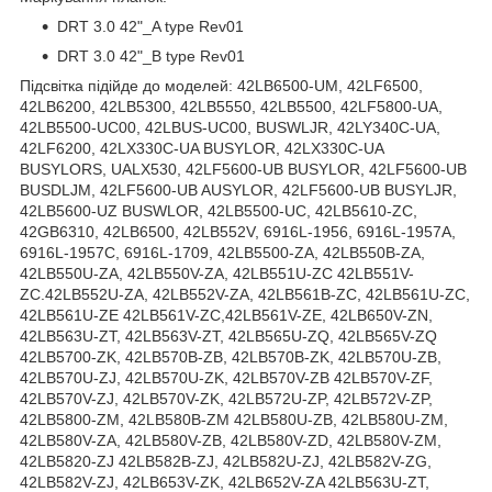
DRT 3.0 42"_A type Rev01
DRT 3.0 42"_B type Rev01
Підсвітка підійде до моделей: 42LB6500-UM, 42LF6500,
42LB6200, 42LB5300, 42LB5550, 42LB5500, 42LF5800-UA,
42LB5500-UC00, 42LBUS-UC00, BUSWLJR, 42LY340C-UA,
42LF6200, 42LX330C-UA BUSYLOR, 42LX330C-UA
BUSYLORS, UALX530, 42LF5600-UB BUSYLOR, 42LF5600-UB
BUSDLJM, 42LF5600-UB AUSYLOR, 42LF5600-UB BUSYLJR,
42LB5600-UZ BUSWLOR, 42LB5500-UC, 42LB5610-ZC,
42GB6310, 42LB6500, 42LB552V, 6916L-1956, 6916L-1957A,
6916L-1957C, 6916L-1709, 42LB5500-ZA, 42LB550B-ZA,
42LB550U-ZA, 42LB550V-ZA, 42LB551U-ZC 42LB551V-
ZC.42LB552U-ZA, 42LB552V-ZA, 42LB561B-ZC, 42LB561U-ZC,
42LB561U-ZE 42LB561V-ZC,42LB561V-ZE, 42LB650V-ZN,
42LB563U-ZT, 42LB563V-ZT, 42LB565U-ZQ, 42LB565V-ZQ
42LB5700-ZK, 42LB570B-ZB, 42LB570B-ZK, 42LB570U-ZB,
42LB570U-ZJ, 42LB570U-ZK, 42LB570V-ZB 42LB570V-ZF,
42LB570V-ZJ, 42LB570V-ZK, 42LB572U-ZP, 42LB572V-ZP,
42LB5800-ZM, 42LB580B-ZM 42LB580U-ZB, 42LB580U-ZM,
42LB580V-ZA, 42LB580V-ZB, 42LB580V-ZD, 42LB580V-ZM,
42LB5820-ZJ 42LB582B-ZJ, 42LB582U-ZJ, 42LB582V-ZG,
42LB582V-ZJ, 42LB653V-ZK, 42LB652V-ZA 42LB563U-ZT,