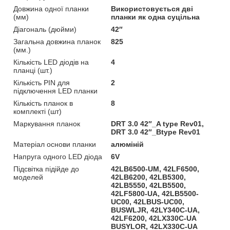
Довжина одної планки
Використовується дві
(мм)
планки як одна суцільна
Діагональ (дюйми)
42″
Загальна довжина планок
825
(мм.)
Кількість LED діодів на
4
планці (шт.)
Кількість PIN для
2
підключення LED планки
Кількість планок в
8
комплекті (шт)
Маркування планок
DRT 3.0 42″_A type Rev01,
DRT 3.0 42″_Btype Rev01
Матеріал основи планки
алюміній
Напруга одного LED діода
6V
Підсвітка підійде до
42LB6500-UM, 42LF6500,
моделей
42LB6200, 42LB5300,
42LB5550, 42LB5500,
42LF5800-UA, 42LB5500-
UC00, 42LBUS-UC00,
BUSWLJR, 42LY340C-UA,
42LF6200, 42LX330C-UA
BUSYLOR, 42LX330C-UA