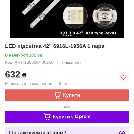
LED підсвітка 42" 6916L-1956A 1 пара
В наявності 102 од.
Код: ART-12638R480266
Тільки опт
632
₴
Мінімальне замовлення — 8 шт.
Купити
або
Купити з
Що таке купити з Пром?