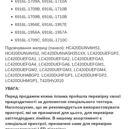
6916L-1709A, 6916L-1710A
6916L-1709B, 6916L-1710B
6916L-1709B, 6916L-1710B
6916L-1956E, 6916L-1957E
6916L-1956A, 6916L-1957A
6916L-1709C, 6916L-1710C
Підсвічування матриці (панелі): HC420DUNVAHS1,
HC420DUNVAHS2, HC420DUNVASH351XX, LC420DUEFGP2,
LC420DUEFGA1, LC420DUEFGA2, LC420DUEFGA3,
LC420DUEFGA4, LC420DUEFGA6, LC420DUEFGM1,
LC420DUEFGM2, LC420DUEFGM3, LC420DUEFGM4,
LC420DUHABGP2, LC420DUHFGP1, LC420DUHFGP2,
LC420DUHMGP1, T420HVJ010
УВАГА:
Перед продажем кожна планка пройшла перевірку своєї
працездатності за допомогою спеціального тестера.
Наголошуємо, що не рекомендується використовувати
пристрої, які не призначені для цього, для перевірки
світлодіодних лінійок. В нашому асортименті є
спеціальні пристрої, призначені саме для перевірки
працездатності LED-підсвітки.