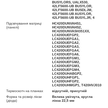
BUSYLORS, UALX530,
42LF5600-UB BUSYLOR,
42LF5600-UB BUSDLJM,
42LF5600-UB AUSYLOR,
42LF5600-UB BUSYLJR, 4
Підсвічування матриці
HC420DUNVAHS1,
(панелі)
HC420DUNVAHS2,
HC420DUNVASH351XX,
LC420DUEFGP2,
LC420DUEFGA1,
LC420DUEFGA2,
LC420DUEFGA3,
LC420DUEFGA4,
LC420DUEFGA6,
LC420DUEFGM1,
LC420DUEFGM2,
LC420DUEFGM3,
LC420DUEFGM4,
LC420DUHABGP2,
LC420DUHFGP1,
LC420DUHFGP2,
LC420DUHMGP1, T420HVJ010
Термоскотч на планках
відсутній, присутній
Форма та розмір лінзи
Велика увігнута, кругла
(діода)
лінза 22,5 мм