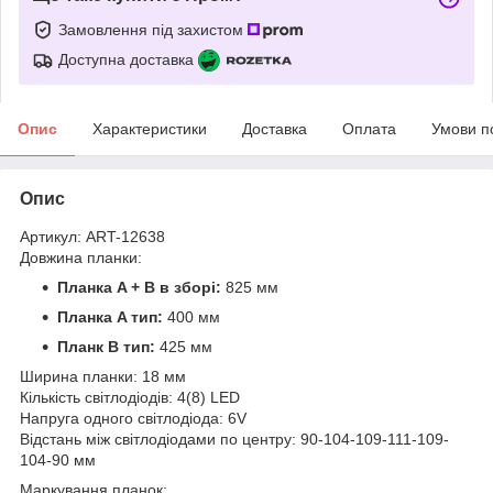
Замовлення під захистом
Доступна доставка
Опис
Характеристики
Доставка
Оплата
Умови п
Опис
Артикул: ART-12638
Довжина планки:
Планка A + B в зборі:
825 мм
Планка A тип:
400 мм
Планк B тип:
425 мм
Ширина планки: 18 мм
Кількість світлодіодів: 4(8) LED
Напруга одного світлодіода: 6V
Відстань між світлодіодами по центру: 90-104-109-111-109-
104-90 мм
Маркування планок: