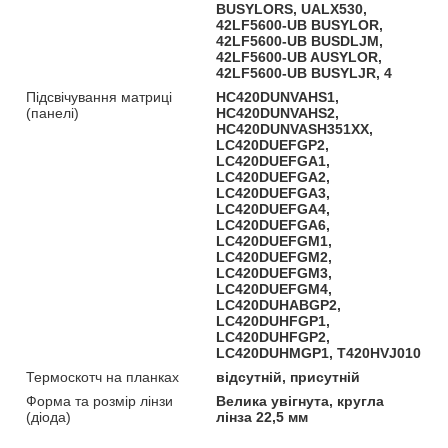
BUSYLORS, UALX530,
42LF5600-UB BUSYLOR,
42LF5600-UB BUSDLJM,
42LF5600-UB AUSYLOR,
42LF5600-UB BUSYLJR, 4
Підсвічування матриці
HC420DUNVAHS1,
(панелі)
HC420DUNVAHS2,
HC420DUNVASH351XX,
LC420DUEFGP2,
LC420DUEFGA1,
LC420DUEFGA2,
LC420DUEFGA3,
LC420DUEFGA4,
LC420DUEFGA6,
LC420DUEFGM1,
LC420DUEFGM2,
LC420DUEFGM3,
LC420DUEFGM4,
LC420DUHABGP2,
LC420DUHFGP1,
LC420DUHFGP2,
LC420DUHMGP1, T420HVJ010
Термоскотч на планках
відсутній, присутній
Форма та розмір лінзи
Велика увігнута, кругла
(діода)
лінза 22,5 мм