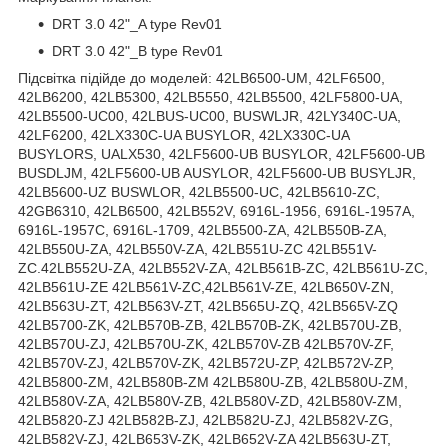
DRT 3.0 42"_A type Rev01
DRT 3.0 42"_B type Rev01
Підсвітка підійде до моделей: 42LB6500-UM, 42LF6500,
42LB6200, 42LB5300, 42LB5550, 42LB5500, 42LF5800-UA,
42LB5500-UC00, 42LBUS-UC00, BUSWLJR, 42LY340C-UA,
42LF6200, 42LX330C-UA BUSYLOR, 42LX330C-UA
BUSYLORS, UALX530, 42LF5600-UB BUSYLOR, 42LF5600-UB
BUSDLJM, 42LF5600-UB AUSYLOR, 42LF5600-UB BUSYLJR,
42LB5600-UZ BUSWLOR, 42LB5500-UC, 42LB5610-ZC,
42GB6310, 42LB6500, 42LB552V, 6916L-1956, 6916L-1957A,
6916L-1957C, 6916L-1709, 42LB5500-ZA, 42LB550B-ZA,
42LB550U-ZA, 42LB550V-ZA, 42LB551U-ZC 42LB551V-
ZC.42LB552U-ZA, 42LB552V-ZA, 42LB561B-ZC, 42LB561U-ZC,
42LB561U-ZE 42LB561V-ZC,42LB561V-ZE, 42LB650V-ZN,
42LB563U-ZT, 42LB563V-ZT, 42LB565U-ZQ, 42LB565V-ZQ
42LB5700-ZK, 42LB570B-ZB, 42LB570B-ZK, 42LB570U-ZB,
42LB570U-ZJ, 42LB570U-ZK, 42LB570V-ZB 42LB570V-ZF,
42LB570V-ZJ, 42LB570V-ZK, 42LB572U-ZP, 42LB572V-ZP,
42LB5800-ZM, 42LB580B-ZM 42LB580U-ZB, 42LB580U-ZM,
42LB580V-ZA, 42LB580V-ZB, 42LB580V-ZD, 42LB580V-ZM,
42LB5820-ZJ 42LB582B-ZJ, 42LB582U-ZJ, 42LB582V-ZG,
42LB582V-ZJ, 42LB653V-ZK, 42LB652V-ZA 42LB563U-ZT,