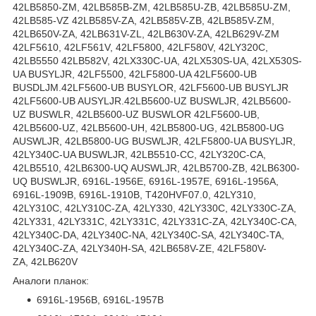
42LB5850-ZM, 42LB585B-ZM, 42LB585U-ZB, 42LB585U-ZM,
42LB585-VZ 42LB585V-ZA, 42LB585V-ZB, 42LB585V-ZM,
42LB650V-ZA, 42LB631V-ZL, 42LB630V-ZA, 42LB629V-ZM
42LF5610, 42LF561V, 42LF5800, 42LF580V, 42LY320C,
42LB5550 42LB582V, 42LX330C-UA, 42LX530S-UA, 42LX530S-
UA BUSYLJR, 42LF5500, 42LF5800-UA 42LF5600-UB
BUSDLJM.42LF5600-UB BUSYLOR, 42LF5600-UB BUSYLJR
42LF5600-UB AUSYLJR.42LB5600-UZ BUSWLJR, 42LB5600-
UZ BUSWLR, 42LB5600-UZ BUSWLOR 42LF5600-UB,
42LB5600-UZ, 42LB5600-UH, 42LB5800-UG, 42LB5800-UG
AUSWLJR, 42LB5800-UG BUSWLJR, 42LF5800-UA BUSYLJR,
42LY340C-UA BUSWLJR, 42LB5510-CC, 42LY320C-CA,
42LB5510, 42LB6300-UQ AUSWLJR, 42LB5700-ZB, 42LB6300-
UQ BUSWLJR, 6916L-1956E, 6916L-1957E, 6916L-1956A,
6916L-1909B, 6916L-1910B, T420HVF07.0, 42LY310,
42LY310C, 42LY310C-ZA, 42LY330, 42LY330C, 42LY330C-ZA,
42LY331, 42LY331C, 42LY331C, 42LY331C-ZA, 42LY340C-CA,
42LY340C-DA, 42LY340C-NA, 42LY340C-SA, 42LY340C-TA,
42LY340C-ZA, 42LY340H-SA, 42LB658V-ZE, 42LF580V-
ZA, 42LB620V
Аналоги планок:
6916L-1956B, 6916L-1957B