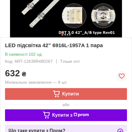
LED підсвітка 42" 6916L-1957A 1 пара
В наявності 102 од.
Код: ART-12638R480267
Тільки опт
632
₴
Мінімальне замовлення — 8 шт.
Купити
або
Купити з
Що таке купити з Пром?