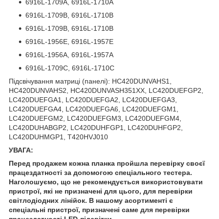
6916L-1709A, 6916L-1710A
6916L-1709B, 6916L-1710B
6916L-1709B, 6916L-1710B
6916L-1956E, 6916L-1957E
6916L-1956A, 6916L-1957A
6916L-1709C, 6916L-1710C
Підсвічування матриці (панелі): HC420DUNVAHS1,
HC420DUNVAHS2, HC420DUNVASH351XX, LC420DUEFGP2,
LC420DUEFGA1, LC420DUEFGA2, LC420DUEFGA3,
LC420DUEFGA4, LC420DUEFGA6, LC420DUEFGM1,
LC420DUEFGM2, LC420DUEFGM3, LC420DUEFGM4,
LC420DUHABGP2, LC420DUHFGP1, LC420DUHFGP2,
LC420DUHMGP1, T420HVJ010
УВАГА:
Перед продажем кожна планка пройшла перевірку своєї
працездатності за допомогою спеціального тестера.
Наголошуємо, що не рекомендується використовувати
пристрої, які не призначені для цього, для перевірки
світлодіодних лінійок. В нашому асортименті є
спеціальні пристрої, призначені саме для перевірки
працездатності LED-підсвітки.