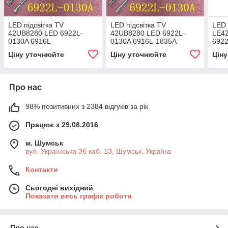
LED підсвітка TV
LED підсвітка TV
LED 
42UB8280 LED 6922L-
42UB8280 LED 6922L-
LE4
0130A 6916L-
0130A 6916L-1835A
6922
1835A(1836A)
6916L-1836A 2шт. 48LED
LC4
Ціну уточнюйте
Ціну уточнюйте
Цін
463mm
Про нас
98% позитивних з 2384 відгуків за рік
Працює з 29.08.2016
м. Шумськ
вул. Українська 36 каб. 13, Шумськ, Україна
Контакти
Сьогодні вихідний
Показати весь графік роботи
Про нас