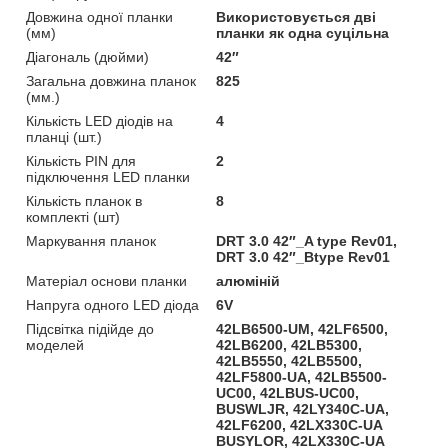
Довжина одної планки
Використовується дві
(мм)
планки як одна суцільна
Діагональ (дюйми)
42″
Загальна довжина планок
825
(мм.)
Кількість LED діодів на
4
планці (шт.)
Кількість PIN для
2
підключення LED планки
Кількість планок в
8
комплекті (шт)
Маркування планок
DRT 3.0 42″_A type Rev01,
DRT 3.0 42″_Btype Rev01
Матеріал основи планки
алюміній
Напруга одного LED діода
6V
Підсвітка підійде до
42LB6500-UM, 42LF6500,
моделей
42LB6200, 42LB5300,
42LB5550, 42LB5500,
42LF5800-UA, 42LB5500-
UC00, 42LBUS-UC00,
BUSWLJR, 42LY340C-UA,
42LF6200, 42LX330C-UA
BUSYLOR, 42LX330C-UA