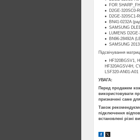
FOR SHARP_F
D2GE-320SC0-R
D2GE-320SC1-R
BN41-0232A (рад
SAMSUNG DLED
LUMENS D2GE-3
BN96-28492A (
SAMSUNG 2013S
Підсвічування матриці
HF320BGSV1, H
HF320AGSV4H, CY
LSF320-AN01-A01
УВАГА:
Перед продажем кож
використовувати при
призначені саме для
Також рекомендуємо 
підключення відпові
встановлені різні в