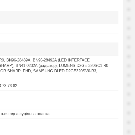
R0, BN96-28489A, BN96-28492A (LED INTERFACE
SHARP), BN41-0232A (радіатор), LUMENS D2GE-320SC1-R0
 FOR SHARP_FHD, SAMSUNG DLED D2GE320SV0-R3,
3-73-73-82
ться одна суцільна планка