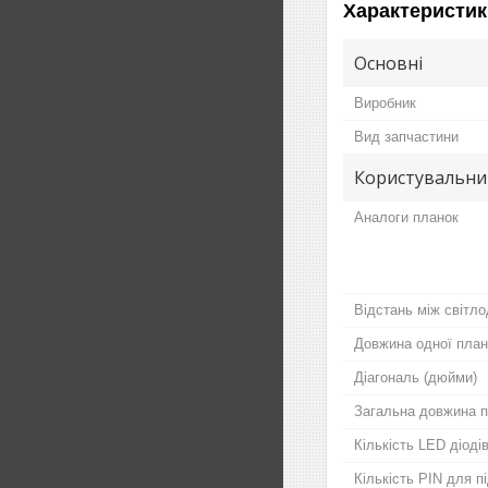
Характеристик
Основні
Виробник
Вид запчастини
Користувальни
Аналоги планок
Відстань між світло
Довжина одної план
Діагональ (дюйми)
Загальна довжина п
Кількість LED діодів
Кількість PIN для 