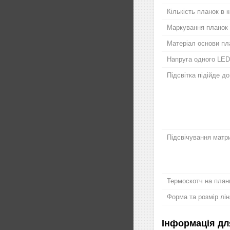
Кількість планок в 
Маркування планок
Матеріал основи пл
Напруга одного LED
Підсвітка підійде д
Підсвічування матри
Термоскотч на план
Форма та розмір лін
Інформація дл