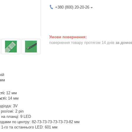
+380 (800) 20-20-26
повернення товару протягом 14 днів
за домо
ній
 мм
ті:
12 мм
сті:
14 мм
одіода: 3V
роз'ємі: 2 pin
в на планці: 9 LED
одами по центру: 82-73-73-73-73-73-73-82 мм
 1-го та останнього LED: 601 мм