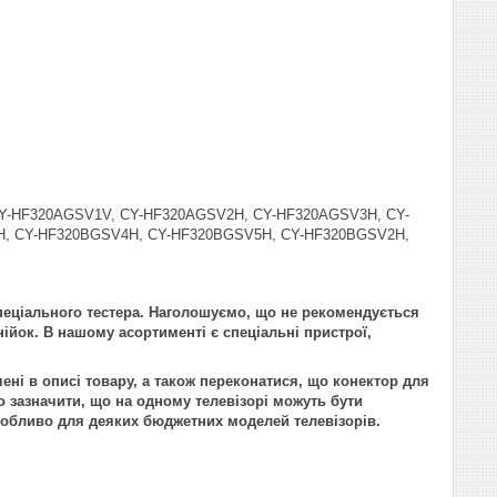
Y-HF320AGSV1V, CY-HF320AGSV2H, CY-HF320AGSV3H, CY-
H, CY-HF320BGSV4H, CY-HF320BGSV5H, CY-HF320BGSV2H,
пеціального тестера. Наголошуємо, що не рекомендується
нійок. В нашому асортименті є спеціальні пристрої,
ені в описі товару, а також переконатися, що конектор для
 зазначити, що на одному телевізорі можуть бути
 особливо для деяких бюджетних моделей телевізорів.