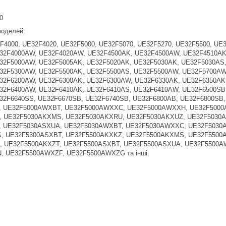
0
 моделей:
F4000, UE32F4020, UE32F5000, UE32F5070, UE32F5270, UE32F5500, UE
32F4000AW, UE32F4020AW, UE32F4500AK, UE32F4500AW, UE32F4510AK
32F5000AW, UE32F5005AK, UE32F5020AK, UE32F5030AK, UE32F5030AS
32F5300AW, UE32F5500AK, UE32F5500AS, UE32F5500AW, UE32F5700AW
32F6200AW, UE32F6300AK, UE32F6300AW, UE32F6330AK, UE32F6350AK
32F6400AW, UE32F6410AK, UE32F6410AS, UE32F6410AW, UE32F6500SB
32F6640SS, UE32F6670SB, UE32F6740SB, UE32F6800AB, UE32F6800S
, UE32F5000AWXBT, UE32F5000AWXXC, UE32F5000AWXXH, UE32F500
, UE32F5030AKXMS, UE32F5030AKXRU, UE32F5030AKXUZ, UE32F5030A
, UE32F5030ASXUA, UE32F5030AWXBT, UE32F5030AWXXC, UE32F5030
, UE32F5300ASXBT, UE32F5500AKXKZ, UE32F5500AKXMS, UE32F5500
, UE32F5500AKXZT, UE32F5500ASXBT, UE32F5500ASXUA, UE32F5500
 UE32F5500AWXZF, UE32F5500AWXZG та інші.