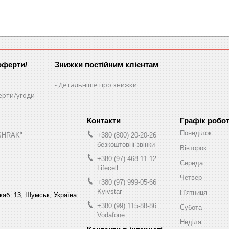
оферти/
Знижки постійним клієнтам
Детальніше про знижки
ерти/угоди
Графік робо
Понеділок
"SHRAK"
+380 (800) 20-20-26
безкоштовні звінки
Вівторок
+380 (97) 468-11-12
Середа
Lifecell
Четвер
+380 (97) 999-05-66
Kyivstar
Пʼятниця
 каб. 13, Шумськ, Україна
+380 (99) 115-88-86
Субота
Vodafone
Неділя