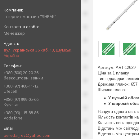
Інтернет-магазин "SHRAK"
Менеджер
вул. Українська 36 каб. 13, Шумськ,
Україна
Артикул: ART-12629
+380 (800) 20-20-26
Ціна за 1 планку
безкоштовні звінки
Тип підкладки: алюмі
Довжина планок: 657
+380 (97) 468-11-12
Ширина планок:
Lifecell
У вузькій облас
+380 (97) 999-05-66
У широкій обла
Kyivstar
Напруга одного світл
+380 (99) 115-88-86
Кількість контактів на 
Vodafone
Кількість світлодіоді
Відстань між світлоді
Відстань між центром
beretta_rez@yahoo.com