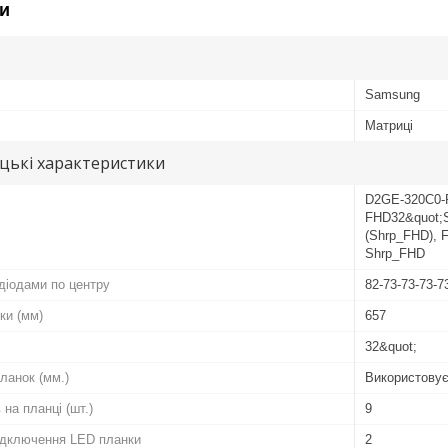
и
Samsung
Матриці
цькі характеристики
D2GE-320C0-
FHD32&quot;
(Shrp_FHD),
Shrp_FHD
діодами по центру
82-73-73-73-7
ки (мм)
657
32&quot;
ланок (мм.)
Використовує
 на планці (шт.)
9
підключення LED планки
2