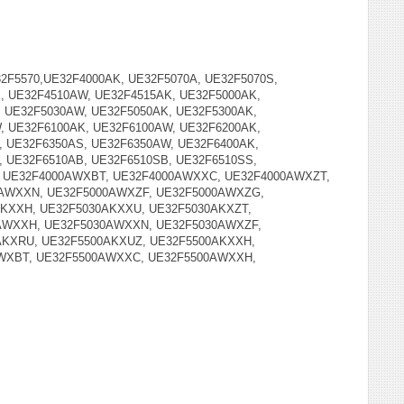
32F5570,UE32F4000AK, UE32F5070A, UE32F5070S,
, UE32F4510AW, UE32F4515AK, UE32F5000AK,
, UE32F5030AW, UE32F5050AK, UE32F5300AK,
, UE32F6100AK, UE32F6100AW, UE32F6200AK,
, UE32F6350AS, UE32F6350AW, UE32F6400AK,
, UE32F6510AB, UE32F6510SB, UE32F6510SS,
B, UE32F4000AWXBT, UE32F4000AWXXC, UE32F4000AWXZT,
0AWXXN, UE32F5000AWXZF, UE32F5000AWXZG,
KXXH, UE32F5030AKXXU, UE32F5030AKXZT,
AWXXH, UE32F5030AWXXN, UE32F5030AWXZF,
AKXRU, UE32F5500AKXUZ, UE32F5500AKXXH,
AWXBT, UE32F5500AWXXC, UE32F5500AWXXH,