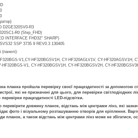
HD
0
0
іатор)
 D2GE320SV0-R3
20SC1-R0 (Shrp_FHD)
LED INTERFACE FHD32" SHARP)
VS32 SSP 3735 9 REV0.3 130405
 (панелі):
F320BGS-V1,CY-HF320BGSV1H, CY-HF320AGLV1V, CY-HF320AGSV1H, C
-HF320BGS-V1, CY-HF320BGSV1H, CY-HF320BGSV2H, CY-HF320BGSV3
на планка пройшла перевірку своєї працездатності за допомогою с
строї, які не призначені для цього, для перевірки світлодіодних лі
 перевірки працездатності LED-підсвітки.
перевірити довжину планок, відстань між центрами лінз, які зазнач
дає фото і візуальному розташуванню отворів для кріплення. Варто
иди планок, а також відстань між центрами лінз може не збігатися,