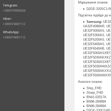
Маркування планок:
D2GE-320SC1-R
+380979990566
Підсвітка підійде до
Samsung:
UE32
+380974681112
UA32F4088AR, UE
UE32F5000AS, UE
UE32F5300AS, UE
+380974681112
UE32F6200AS, UE
UE32F6400AS, UE
UE32F6540AB, UE
UE32F5000ASXBT
UE32F5030AKXKZ
UE32F5030ASXBT
UE32F5030AWXZG
UE32F5500AKXXU
UE32F5500AWXXN,
Аналоги планок:
Shrp_FHD
Sharp_FHD
BN41-02017A
BN96-28488A
BN96-28489A
D2GE-320C0-R0