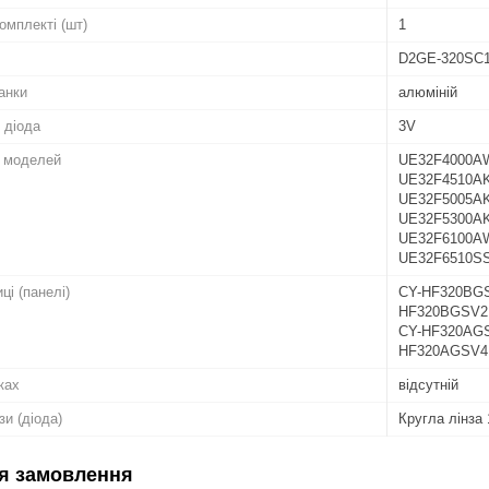
комплекті (шт)
1
D2GE-320SC1-
анки
алюміній
 діода
3V
о моделей
UE32F4000AW
UE32F4510AK
UE32F5005AK
UE32F5300AK
UE32F6100AW
UE32F6510SS
ці (панелі)
CY-HF320BGS
HF320BGSV2
CY-HF320AGS
HF320AGSV4H
ках
відсутній
зи (діода)
Кругла лінза
я замовлення