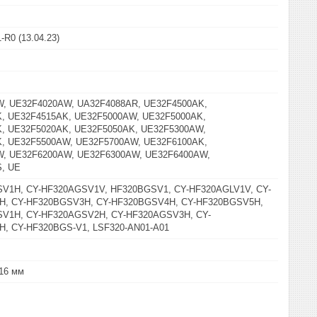
R0 (13.04.23)
, UE32F4020AW, UA32F4088AR, UE32F4500AK,
, UE32F4515AK, UE32F5000AW, UE32F5000AK,
, UE32F5020AK, UE32F5050AK, UE32F5300AW,
, UE32F5500AW, UE32F5700AW, UE32F6100AK,
, UE32F6200AW, UE32F6300AW, UE32F6400AW,
, UE
V1H, CY-HF320AGSV1V, HF320BGSV1, CY-HF320AGLV1V, CY-
H, CY-HF320BGSV3H, CY-HF320BGSV4H, CY-HF320BGSV5H,
V1H, CY-HF320AGSV2H, CY-HF320AGSV3H, CY-
, CY-HF320BGS-V1, LSF320-AN01-A01
 16 мм