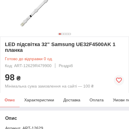
LED підсвітка 32" Samsung UE32F4500AK 1
планка
Готово до відправки 0 од.
Код: ART-12629R479900
Роздріб
98
₴
Мінімальна сума замовлення на сайті — 100 ₴
Опис
Характеристики
Доставка
Оплата
Умови п
Опис
Артикул: ART-12629