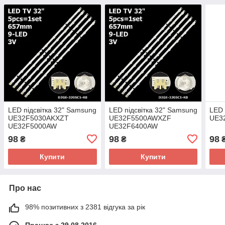
LED підсвітка 32" Samsung
LED підсвітка 32" Samsung
LED 
UE32F5030AKXZT
UE32F5500AWXZF
UE3
UE32F5000AW
UE32F6400AW
UE32F4500AK
UE32F6300AW
98
98
98
₴
₴
UE32F6400AW 1 планка
UE32F4500AK 1 планка
Купити
Купити
Про нас
98% позитивних з 2381 відгука за рік
Працює з 29.08.2016