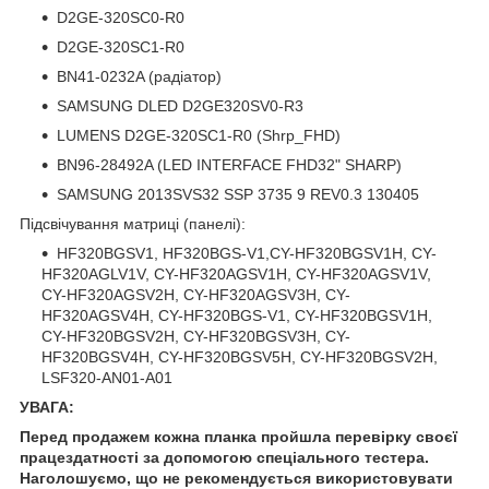
D2GE-320SC0-R0
D2GE-320SC1-R0
BN41-0232A (радіатор)
SAMSUNG DLED D2GE320SV0-R3
LUMENS D2GE-320SC1-R0 (Shrp_FHD)
BN96-28492A (LED INTERFACE FHD32" SHARP)
SAMSUNG 2013SVS32 SSP 3735 9 REV0.3 130405
Підсвічування матриці (панелі):
HF320BGSV1, HF320BGS-V1,CY-HF320BGSV1H, CY-
HF320AGLV1V, CY-HF320AGSV1H, CY-HF320AGSV1V,
CY-HF320AGSV2H, CY-HF320AGSV3H, CY-
HF320AGSV4H, CY-HF320BGS-V1, CY-HF320BGSV1H,
CY-HF320BGSV2H, CY-HF320BGSV3H, CY-
HF320BGSV4H, CY-HF320BGSV5H, CY-HF320BGSV2H,
LSF320-AN01-A01
УВАГА:
Перед продажем кожна планка пройшла перевірку своєї
працездатності за допомогою спеціального тестера.
Наголошуємо, що не рекомендується використовувати