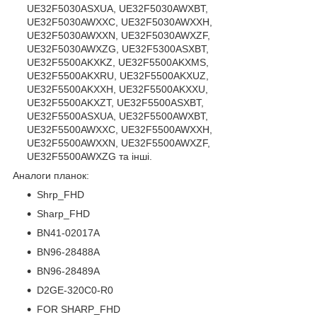
UE32F5030ASXUA, UE32F5030AWXBT,
UE32F5030AWXXC, UE32F5030AWXXH,
UE32F5030AWXXN, UE32F5030AWXZF,
UE32F5030AWXZG, UE32F5300ASXBT,
UE32F5500AKXKZ, UE32F5500AKXMS,
UE32F5500AKXRU, UE32F5500AKXUZ,
UE32F5500AKXXH, UE32F5500AKXXU,
UE32F5500AKXZT, UE32F5500ASXBT,
UE32F5500ASXUA, UE32F5500AWXBT,
UE32F5500AWXXC, UE32F5500AWXXH,
UE32F5500AWXXN, UE32F5500AWXZF,
UE32F5500AWXZG та інші.
Аналоги планок:
Shrp_FHD
Sharp_FHD
BN41-02017A
BN96-28488A
BN96-28489A
D2GE-320C0-R0
FOR SHARP_FHD