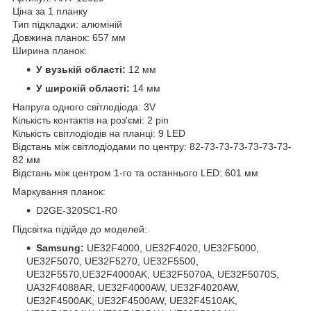
Ціна за 1 планку
Тип підкладки: алюміній
Довжина планок: 657 мм
Ширина планок:
У вузькій області:
12 мм
У широкій області:
14 мм
Напруга одного світлодіода: 3V
Кількість контактів на роз'ємі: 2 pin
Кількість світлодіодів на планці: 9 LED
Відстань між світлодіодами по центру: 82-73-73-73-73-73-73-
82 мм
Відстань між центром 1-го та останнього LED: 601 мм
Маркування планок:
D2GE-320SC1-R0
Підсвітка підійде до моделей:
Samsung:
UE32F4000, UE32F4020, UE32F5000,
UE32F5070, UE32F5270, UE32F5500,
UE32F5570,UE32F4000AK, UE32F5070A, UE32F5070S,
UA32F4088AR, UE32F4000AW, UE32F4020AW,
UE32F4500AK, UE32F4500AW, UE32F4510AK,