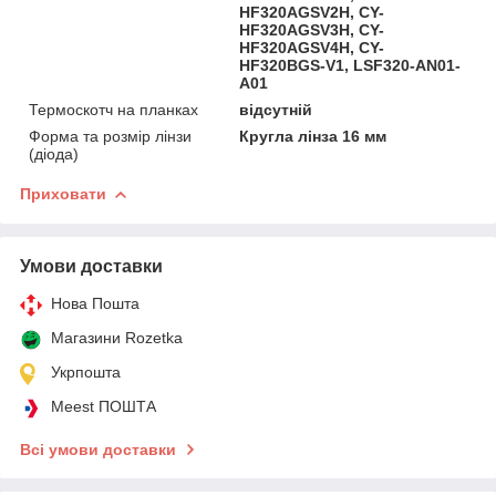
HF320AGSV2H, CY-
HF320AGSV3H, CY-
HF320AGSV4H, CY-
HF320BGS-V1, LSF320-AN01-
A01
Термоскотч на планках
відсутній
Форма та розмір лінзи
Кругла лінза 16 мм
(діода)
Приховати
Умови доставки
Нова Пошта
Магазини Rozetka
Укрпошта
Meest ПОШТА
Всі умови доставки