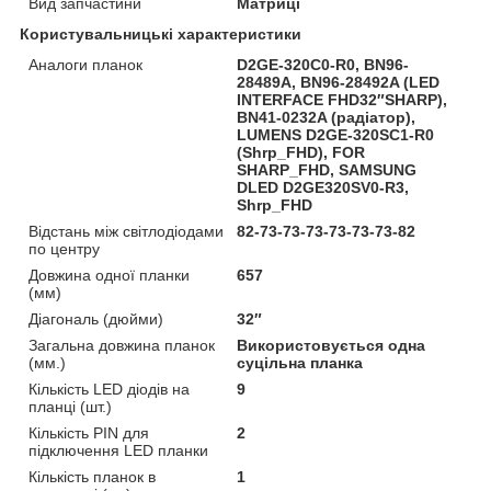
Вид запчастини
Матриці
Користувальницькі характеристики
Аналоги планок
D2GE-320C0-R0, BN96-
28489A, BN96-28492A (LED
INTERFACE FHD32″SHARP),
BN41-0232A (радіатор),
LUMENS D2GE-320SC1-R0
(Shrp_FHD), FOR
SHARP_FHD, SAMSUNG
DLED D2GE320SV0-R3,
Shrp_FHD
Відстань між світлодіодами
82-73-73-73-73-73-73-82
по центру
Довжина одної планки
657
(мм)
Діагональ (дюйми)
32″
Загальна довжина планок
Використовується одна
(мм.)
суцільна планка
Кількість LED діодів на
9
планці (шт.)
Кількість PIN для
2
підключення LED планки
Кількість планок в
1