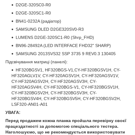
D2GE-320SC0-R0
D2GE-320SC1-R0
BN41-0232A (радіатор)
SAMSUNG DLED D2GE320SV0-R3
LUMENS D2GE-320SC1-R0 (Shrp_FHD)
BN96-28492A (LED INTERFACE FHD32" SHARP)
SAMSUNG 2013SVS32 SSP 3735 9 REV0.3 130405
Підсвічування матриці (панелі):
HF320BGSV1, HF320BGS-V1,CY-HF320BGSV1H, CY-
HF320AGLV1V, CY-HF320AGSV1H, CY-HF320AGSV1V,
CY-HF320AGSV2H, CY-HF320AGSV3H, CY-
HF320AGSV4H, CY-HF320BGS-V1, CY-HF320BGSV1H,
CY-HF320BGSV2H, CY-HF320BGSV3H, CY-
HF320BGSV4H, CY-HF320BGSV5H, CY-HF320BGSV2H,
LSF320-AN01-A01
УВАГА:
Перед продажем кожна планка пройшла перевірку своєї
працездатності за допомогою спеціального тестера.
Наголошуємо, що не рекомендується використовувати