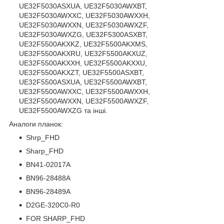
UE32F5030ASXUA, UE32F5030AWXBT,
UE32F5030AWXXC, UE32F5030AWXXH,
UE32F5030AWXXN, UE32F5030AWXZF,
UE32F5030AWXZG, UE32F5300ASXBT,
UE32F5500AKXKZ, UE32F5500AKXMS,
UE32F5500AKXRU, UE32F5500AKXUZ,
UE32F5500AKXXH, UE32F5500AKXXU,
UE32F5500AKXZT, UE32F5500ASXBT,
UE32F5500ASXUA, UE32F5500AWXBT,
UE32F5500AWXXC, UE32F5500AWXXH,
UE32F5500AWXXN, UE32F5500AWXZF,
UE32F5500AWXZG та інші.
Аналоги планок:
Shrp_FHD
Sharp_FHD
BN41-02017A
BN96-28488A
BN96-28489A
D2GE-320C0-R0
FOR SHARP_FHD