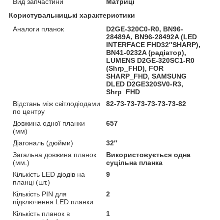
Вид запчастини
Матриці
Користувальницькі характеристики
Аналоги планок
D2GE-320C0-R0, BN96-
28489A, BN96-28492A (LED
INTERFACE FHD32″SHARP),
BN41-0232A (радіатор),
LUMENS D2GE-320SC1-R0
(Shrp_FHD), FOR
SHARP_FHD, SAMSUNG
DLED D2GE320SV0-R3,
Shrp_FHD
Відстань між світлодіодами
82-73-73-73-73-73-73-82
по центру
Довжина одної планки
657
(мм)
Діагональ (дюйми)
32″
Загальна довжина планок
Використовується одна
(мм.)
суцільна планка
Кількість LED діодів на
9
планці (шт.)
Кількість PIN для
2
підключення LED планки
Кількість планок в
1