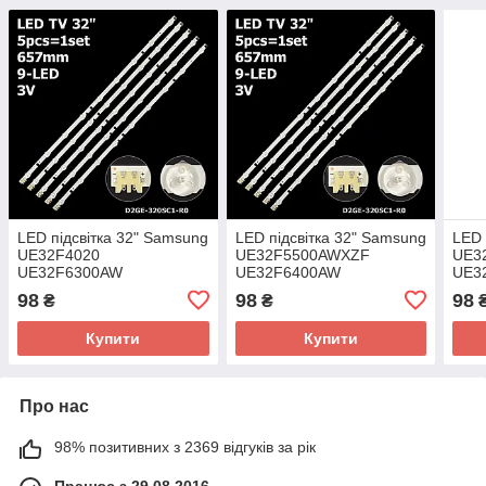
LED підсвітка 32" Samsung
LED підсвітка 32" Samsung
LED 
UE32F4020
UE32F5500AWXZF
UE3
UE32F6300AW
UE32F6400AW
UE3
UE32F4510AK
UE32F6300AW
UE3
98
98
98
₴
₴
UE32F4500AK
UE32F4500AK 1 планка
UE3
UE32F5500AW 1 планка
UE3
Купити
Купити
Про нас
98% позитивних з 2369 відгуків за рік
Працює з 29.08.2016