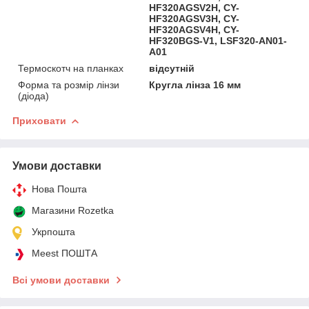
HF320AGSV2H, CY-
HF320AGSV3H, CY-
HF320AGSV4H, CY-
HF320BGS-V1, LSF320-AN01-
A01
Термоскотч на планках
відсутній
Форма та розмір лінзи
Кругла лінза 16 мм
(діода)
Приховати
Умови доставки
Нова Пошта
Магазини Rozetka
Укрпошта
Meest ПОШТА
Всі умови доставки