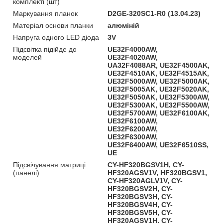
комплекті (шт)
Маркування планок
D2GE-320SC1-R0 (13.04.23)
Матеріал основи планки
алюміній
Напруга одного LED діода
3V
Підсвітка підійде до
UE32F4000AW,
моделей
UE32F4020AW,
UA32F4088AR, UE32F4500AK,
UE32F4510AK, UE32F4515AK,
UE32F5000AW, UE32F5000AK,
UE32F5005AK, UE32F5020AK,
UE32F5050AK, UE32F5300AW,
UE32F5300AK, UE32F5500AW,
UE32F5700AW, UE32F6100AK,
UE32F6100AW,
UE32F6200AW,
UE32F6300AW,
UE32F6400AW, UE32F6510SS,
UE
Підсвічування матриці
CY-HF320BGSV1H, CY-
(панелі)
HF320AGSV1V, HF320BGSV1,
CY-HF320AGLV1V, CY-
HF320BGSV2H, CY-
HF320BGSV3H, CY-
HF320BGSV4H, CY-
HF320BGSV5H, CY-
HF320AGSV1H, CY-