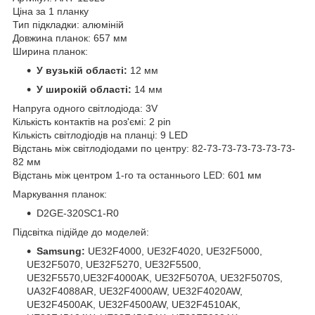
Ціна за 1 планку
Тип підкладки: алюміній
Довжина планок: 657 мм
Ширина планок:
У вузькій області:
12 мм
У широкій області:
14 мм
Напруга одного світлодіода: 3V
Кількість контактів на роз'ємі: 2 pin
Кількість світлодіодів на планці: 9 LED
Відстань між світлодіодами по центру: 82-73-73-73-73-73-73-
82 мм
Відстань між центром 1-го та останнього LED: 601 мм
Маркування планок:
D2GE-320SC1-R0
Підсвітка підійде до моделей:
Samsung:
UE32F4000, UE32F4020, UE32F5000,
UE32F5070, UE32F5270, UE32F5500,
UE32F5570,UE32F4000AK, UE32F5070A, UE32F5070S,
UA32F4088AR, UE32F4000AW, UE32F4020AW,
UE32F4500AK, UE32F4500AW, UE32F4510AK,