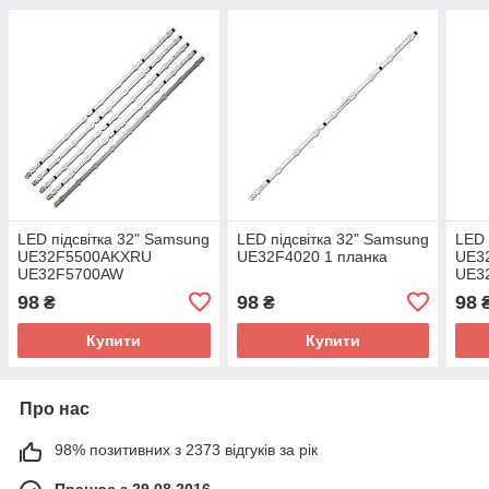
LED підсвітка 32" Samsung
LED підсвітка 32" Samsung
LED 
UE32F5500AKXRU
UE32F4020 1 планка
UE3
UE32F5700AW
UE3
UE32F5000AK
UE3
98
98
98
₴
₴
UE32F5300AK
UE3
UE32F4020AW 1 планка
UE3
Купити
Купити
Про нас
98% позитивних з 2373 відгуків за рік
Працює з 29.08.2016