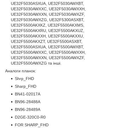
UE32F5030ASXUA, UE32F5030AWXBT,
UE32F5030AWXXC, UE32F5030AWXXH,
UE32F5030AWXXN, UE32F5030AWXZF,
UE32F5030AWXZG, UE32F5300ASXBT,
UE32F5500AKXKZ, UE32F5500AKXMS,
UE32F5500AKXRU, UE32F5500AKXUZ,
UE32F5500AKXXH, UE32F5500AKXXU,
UE32F5500AKXZT, UE32F5500ASXBT,
UE32F5500ASXUA, UE32F5500AWXBT,
UE32F5500AWXXC, UE32F5500AWXXH,
UE32F5500AWXXN, UE32F5500AWXZF,
UE32F5500AWXZG та інші.
Аналоги планок:
Shrp_FHD
Sharp_FHD
BN41-02017A
BN96-28488A
BN96-28489A
D2GE-320C0-R0
FOR SHARP_FHD