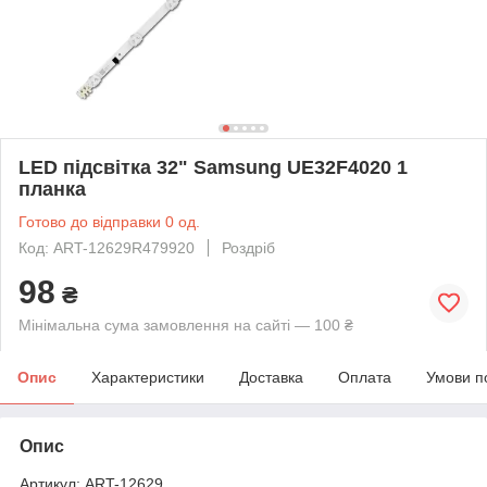
LED підсвітка 32" Samsung UE32F4020 1
планка
Готово до відправки 0 од.
Код: ART-12629R479920
Роздріб
98
₴
Мінімальна сума замовлення на сайті — 100 ₴
Опис
Характеристики
Доставка
Оплата
Умови п
Опис
Артикул: ART-12629