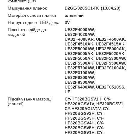
комплекті (шт)
Маркування планок
D2GE-320SC1-R0 (13.04.23)
Матеріал основи планки
алюміній
Напруга одного LED діода
3V
Підсвітка підійде до
UE32F4000AW,
моделей
UE32F4020AW,
UA32F4088AR, UE32F4500AK,
UE32F4510AK, UE32F4515AK,
UE32F5000AW, UE32F5000AK,
UE32F5005AK, UE32F5020AK,
UE32F5050AK, UE32F5300AW,
UE32F5300AK, UE32F5500AW,
UE32F5700AW, UE32F6100AK,
UE32F6100AW,
UE32F6200AW,
UE32F6300AW,
UE32F6400AW, UE32F6510SS,
UE
Підсвічування матриці
CY-HF320BGSV1H, CY-
(панелі)
HF320AGSV1V, HF320BGSV1,
CY-HF320AGLV1V, CY-
HF320BGSV2H, CY-
HF320BGSV3H, CY-
HF320BGSV4H, CY-
HF320BGSV5H, CY-
HF320AGSV1H, CY-