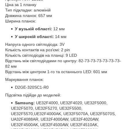
Ціна за 1 планку
Тип підкладки: алюміній
Довжина планок: 657 мм
Ширина планок:
У вузькій області:
12 мм
У широкій області:
14 мм
Напруга одного світлодіода: 3V
Кількість контактів на роз'ємі: 2 pin
Кількість світлодіодів на планці: 9 LED
Відстань між світлодіодами по центру: 82-73-73-73-73-73-73-
82 мм
Відстань між центром 1-го та останнього LED: 601 мм
Маркування планок:
D2GE-320SC1-R0
Підсвітка підійде до моделей:
Samsung:
UE32F4000, UE32F4020, UE32F5000,
UE32F5070, UE32F5270, UE32F5500,
UE32F5570,UE32F4000AK, UE32F5070A, UE32F5070S,
UA32F4088AR, UE32F4000AW, UE32F4020AW,
UE32F4500AK, UE32F4500AW, UE32F4510AK,