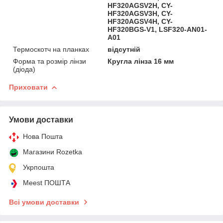
HF320AGSV2H, CY-
HF320AGSV3H, CY-
HF320AGSV4H, CY-
HF320BGS-V1, LSF320-AN01-
A01
Термоскотч на планках
відсутній
Форма та розмір лінзи
Кругла лінза 16 мм
(діода)
Приховати
Умови доставки
Нова Пошта
Магазини Rozetka
Укрпошта
Meest ПОШТА
Всі умови доставки