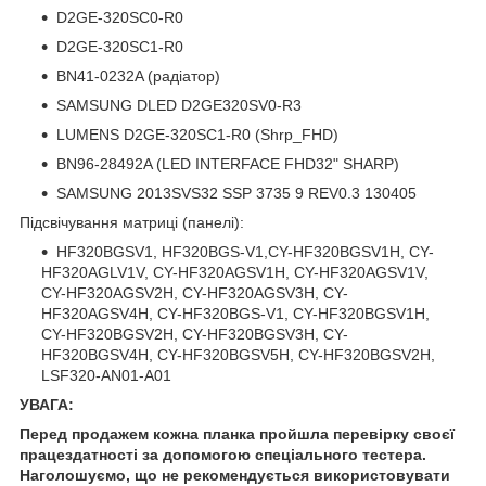
D2GE-320SC0-R0
D2GE-320SC1-R0
BN41-0232A (радіатор)
SAMSUNG DLED D2GE320SV0-R3
LUMENS D2GE-320SC1-R0 (Shrp_FHD)
BN96-28492A (LED INTERFACE FHD32" SHARP)
SAMSUNG 2013SVS32 SSP 3735 9 REV0.3 130405
Підсвічування матриці (панелі):
HF320BGSV1, HF320BGS-V1,CY-HF320BGSV1H, CY-
HF320AGLV1V, CY-HF320AGSV1H, CY-HF320AGSV1V,
CY-HF320AGSV2H, CY-HF320AGSV3H, CY-
HF320AGSV4H, CY-HF320BGS-V1, CY-HF320BGSV1H,
CY-HF320BGSV2H, CY-HF320BGSV3H, CY-
HF320BGSV4H, CY-HF320BGSV5H, CY-HF320BGSV2H,
LSF320-AN01-A01
УВАГА:
Перед продажем кожна планка пройшла перевірку своєї
працездатності за допомогою спеціального тестера.
Наголошуємо, що не рекомендується використовувати