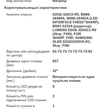
Вид запчастини
Матриці
Користувальницькі характеристики
Аналоги планок
D2GE-320C0-R0, BN96-
28489A, BN96-28492A (LED
INTERFACE FHD32″SHARP),
BN41-0232A (радіатор),
LUMENS D2GE-320SC1-R0
(Shrp_FHD), FOR
SHARP_FHD, SAMSUNG
DLED D2GE320SV0-R3,
Shrp_FHD
Відстань між світлодіодами
82-73-73-73-73-73-73-82
по центру
Довжина одної планки
657
(мм)
Діагональ (дюйми)
32″
Загальна довжина планок
Використовується одна
(мм.)
суцільна планка
Кількість LED діодів на
9
планці (шт.)
Кількість PIN для
2
підключення LED планки
Кількість планок в
1