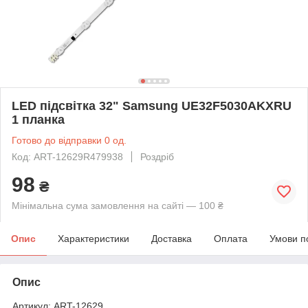
LED підсвітка 32" Samsung UE32F5030AKXRU
1 планка
Готово до відправки 0 од.
Код: ART-12629R479938
Роздріб
98
₴
Мінімальна сума замовлення на сайті — 100 ₴
Опис
Характеристики
Доставка
Оплата
Умови п
Опис
Артикул: ART-12629