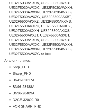
UE32F5030ASXUA, UE32F5030AWXBT,
UE32F5030AWXXC, UE32F5030AWXXH,
UE32F5030AWXXN, UE32F5030AWXZF,
UE32F5030AWXZG, UE32F5300ASXBT,
UE32F5500AKXKZ, UE32F5500AKXMS,
UE32F5500AKXRU, UE32F5500AKXUZ,
UE32F5500AKXXH, UE32F5500AKXXU,
UE32F5500AKXZT, UE32F5500ASXBT,
UE32F5500ASXUA, UE32F5500AWXBT,
UE32F5500AWXXC, UE32F5500AWXXH,
UE32F5500AWXXN, UE32F5500AWXZF,
UE32F5500AWXZG та інші.
Аналоги планок:
Shrp_FHD
Sharp_FHD
BN41-02017A
BN96-28488A
BN96-28489A
D2GE-320C0-R0
FOR SHARP_FHD