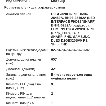
Вид запчастини
Матриці
Користувальницькі характеристики
Аналоги планок
D2GE-320C0-R0, BN96-
28489A, BN96-28492A (LED
INTERFACE FHD32″SHARP),
BN41-0232A (радіатор),
LUMENS D2GE-320SC1-R0
(Shrp_FHD), FOR
SHARP_FHD, SAMSUNG
DLED D2GE320SV0-R3,
Shrp_FHD
Відстань між світлодіодами
82-73-73-73-73-73-73-82
по центру
Довжина одної планки
657
(мм)
Діагональ (дюйми)
32″
Загальна довжина планок
Використовується одна
(мм.)
суцільна планка
Кількість LED діодів на
9
планці (шт.)
Кількість PIN для
2
підключення LED планки
Кількість планок в
1