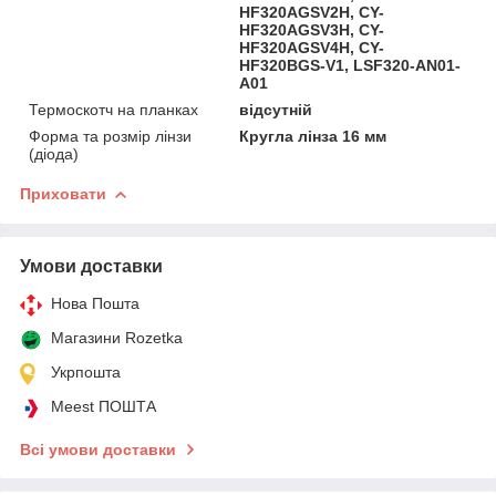
HF320AGSV2H, CY-
HF320AGSV3H, CY-
HF320AGSV4H, CY-
HF320BGS-V1, LSF320-AN01-
A01
Термоскотч на планках
відсутній
Форма та розмір лінзи
Кругла лінза 16 мм
(діода)
Приховати
Умови доставки
Нова Пошта
Магазини Rozetka
Укрпошта
Meest ПОШТА
Всі умови доставки