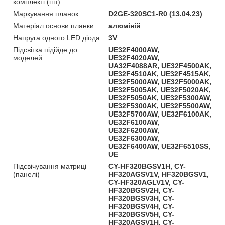
комплекті (шт)
Маркування планок
D2GE-320SC1-R0 (13.04.23)
Матеріал основи планки
алюміній
Напруга одного LED діода
3V
Підсвітка підійде до
UE32F4000AW,
моделей
UE32F4020AW,
UA32F4088AR, UE32F4500AK,
UE32F4510AK, UE32F4515AK,
UE32F5000AW, UE32F5000AK,
UE32F5005AK, UE32F5020AK,
UE32F5050AK, UE32F5300AW,
UE32F5300AK, UE32F5500AW,
UE32F5700AW, UE32F6100AK,
UE32F6100AW,
UE32F6200AW,
UE32F6300AW,
UE32F6400AW, UE32F6510SS,
UE
Підсвічування матриці
CY-HF320BGSV1H, CY-
(панелі)
HF320AGSV1V, HF320BGSV1,
CY-HF320AGLV1V, CY-
HF320BGSV2H, CY-
HF320BGSV3H, CY-
HF320BGSV4H, CY-
HF320BGSV5H, CY-
HF320AGSV1H, CY-