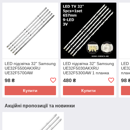
LED підсвітка 32" Samsung
LED підсвітка 32" Samsung
LED 
UE32F5500AKXRU
UE32F5030AKXRU
UE3
UE32F5700AW
UE32F5300AW 1 планка
план
UE32F5000AK
98
480
98
₴
₴
UE32F5300AK
UE32F4020AW 1 планка
Купити
Купити
Акційні пропозиції та новинки