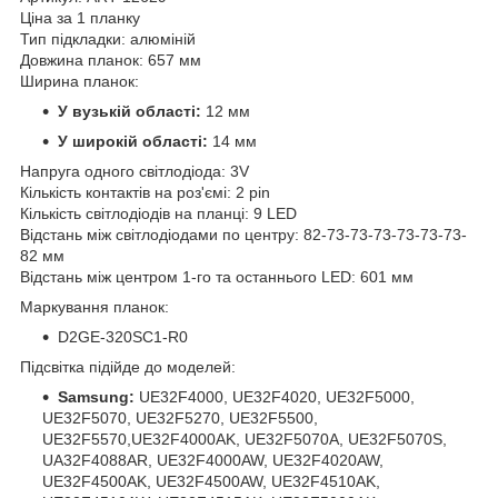
Ціна за 1 планку
Тип підкладки: алюміній
Довжина планок: 657 мм
Ширина планок:
У вузькій області:
12 мм
У широкій області:
14 мм
Напруга одного світлодіода: 3V
Кількість контактів на роз'ємі: 2 pin
Кількість світлодіодів на планці: 9 LED
Відстань між світлодіодами по центру: 82-73-73-73-73-73-73-
82 мм
Відстань між центром 1-го та останнього LED: 601 мм
Маркування планок:
D2GE-320SC1-R0
Підсвітка підійде до моделей:
Samsung:
UE32F4000, UE32F4020, UE32F5000,
UE32F5070, UE32F5270, UE32F5500,
UE32F5570,UE32F4000AK, UE32F5070A, UE32F5070S,
UA32F4088AR, UE32F4000AW, UE32F4020AW,
UE32F4500AK, UE32F4500AW, UE32F4510AK,