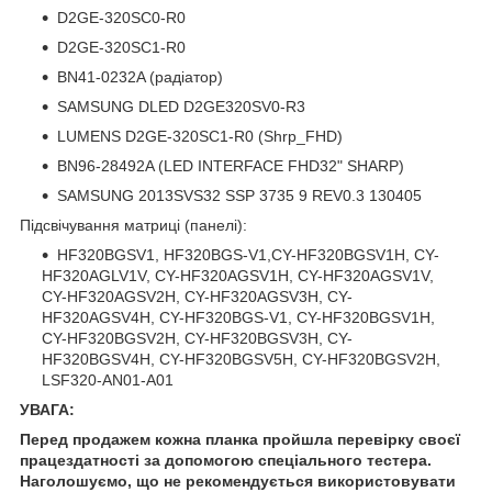
D2GE-320SC0-R0
D2GE-320SC1-R0
BN41-0232A (радіатор)
SAMSUNG DLED D2GE320SV0-R3
LUMENS D2GE-320SC1-R0 (Shrp_FHD)
BN96-28492A (LED INTERFACE FHD32" SHARP)
SAMSUNG 2013SVS32 SSP 3735 9 REV0.3 130405
Підсвічування матриці (панелі):
HF320BGSV1, HF320BGS-V1,CY-HF320BGSV1H, CY-
HF320AGLV1V, CY-HF320AGSV1H, CY-HF320AGSV1V,
CY-HF320AGSV2H, CY-HF320AGSV3H, CY-
HF320AGSV4H, CY-HF320BGS-V1, CY-HF320BGSV1H,
CY-HF320BGSV2H, CY-HF320BGSV3H, CY-
HF320BGSV4H, CY-HF320BGSV5H, CY-HF320BGSV2H,
LSF320-AN01-A01
УВАГА:
Перед продажем кожна планка пройшла перевірку своєї
працездатності за допомогою спеціального тестера.
Наголошуємо, що не рекомендується використовувати