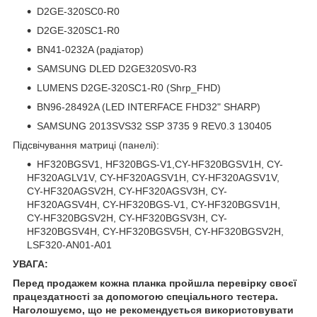
D2GE-320SC0-R0
D2GE-320SC1-R0
BN41-0232A (радіатор)
SAMSUNG DLED D2GE320SV0-R3
LUMENS D2GE-320SC1-R0 (Shrp_FHD)
BN96-28492A (LED INTERFACE FHD32" SHARP)
SAMSUNG 2013SVS32 SSP 3735 9 REV0.3 130405
Підсвічування матриці (панелі):
HF320BGSV1, HF320BGS-V1,CY-HF320BGSV1H, CY-
HF320AGLV1V, CY-HF320AGSV1H, CY-HF320AGSV1V,
CY-HF320AGSV2H, CY-HF320AGSV3H, CY-
HF320AGSV4H, CY-HF320BGS-V1, CY-HF320BGSV1H,
CY-HF320BGSV2H, CY-HF320BGSV3H, CY-
HF320BGSV4H, CY-HF320BGSV5H, CY-HF320BGSV2H,
LSF320-AN01-A01
УВАГА:
Перед продажем кожна планка пройшла перевірку своєї
працездатності за допомогою спеціального тестера.
Наголошуємо, що не рекомендується використовувати