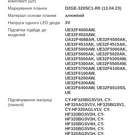
комплекті (шт)
Маркування планок
D2GE-320SC1-R0 (13.04.23)
Матеріал основи планки
алюміній
Напруга одного LED діода
3V
Підсвітка підійде до
UE32F4000AW,
моделей
UE32F4020AW,
UA32F4088AR, UE32F4500AK,
UE32F4510AK, UE32F4515AK,
UE32F5000AW, UE32F5000AK,
UE32F5005AK, UE32F5020AK,
UE32F5050AK, UE32F5300AW,
UE32F5300AK, UE32F5500AW,
UE32F5700AW, UE32F6100AK,
UE32F6100AW,
UE32F6200AW,
UE32F6300AW,
UE32F6400AW, UE32F6510SS,
UE
Підсвічування матриці
CY-HF320BGSV1H, CY-
(панелі)
HF320AGSV1V, HF320BGSV1,
CY-HF320AGLV1V, CY-
HF320BGSV2H, CY-
HF320BGSV3H, CY-
HF320BGSV4H, CY-
HF320BGSV5H, CY-
HF320AGSV1H, CY-