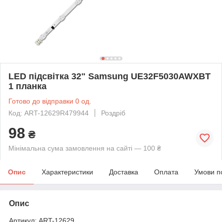
LED підсвітка 32" Samsung UE32F5030AWXBT
1 планка
Готово до відправки 0 од.
Код: ART-12629R479944
Роздріб
98
₴
Мінімальна сума замовлення на сайті — 100 ₴
Опис
Характеристики
Доставка
Оплата
Умови п
Опис
Артикул: ART-12629