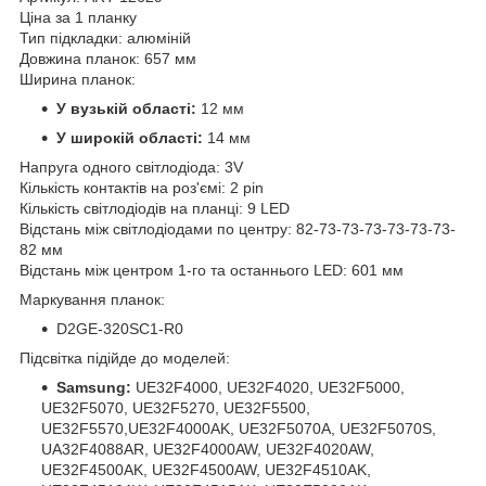
Ціна за 1 планку
Тип підкладки: алюміній
Довжина планок: 657 мм
Ширина планок:
У вузькій області:
12 мм
У широкій області:
14 мм
Напруга одного світлодіода: 3V
Кількість контактів на роз'ємі: 2 pin
Кількість світлодіодів на планці: 9 LED
Відстань між світлодіодами по центру: 82-73-73-73-73-73-73-
82 мм
Відстань між центром 1-го та останнього LED: 601 мм
Маркування планок:
D2GE-320SC1-R0
Підсвітка підійде до моделей:
Samsung:
UE32F4000, UE32F4020, UE32F5000,
UE32F5070, UE32F5270, UE32F5500,
UE32F5570,UE32F4000AK, UE32F5070A, UE32F5070S,
UA32F4088AR, UE32F4000AW, UE32F4020AW,
UE32F4500AK, UE32F4500AW, UE32F4510AK,