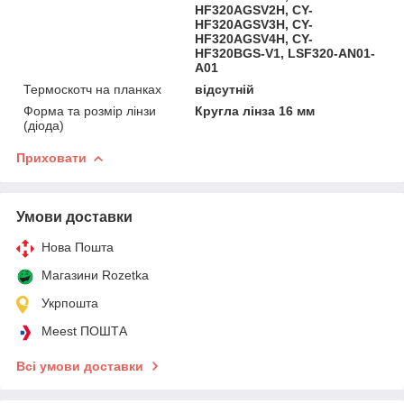
HF320AGSV2H, CY-
HF320AGSV3H, CY-
HF320AGSV4H, CY-
HF320BGS-V1, LSF320-AN01-
A01
Термоскотч на планках
відсутній
Форма та розмір лінзи
Кругла лінза 16 мм
(діода)
Приховати
Умови доставки
Нова Пошта
Магазини Rozetka
Укрпошта
Meest ПОШТА
Всі умови доставки