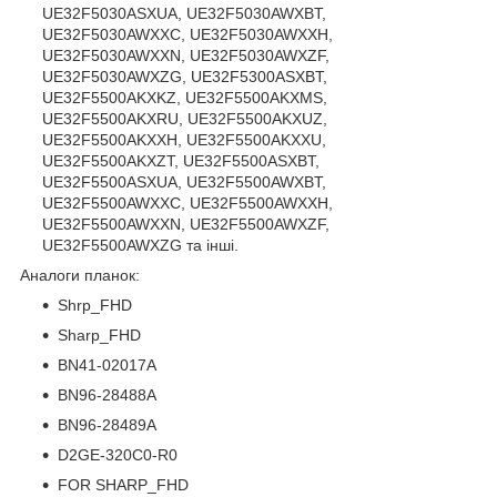
UE32F5030ASXUA, UE32F5030AWXBT,
UE32F5030AWXXC, UE32F5030AWXXH,
UE32F5030AWXXN, UE32F5030AWXZF,
UE32F5030AWXZG, UE32F5300ASXBT,
UE32F5500AKXKZ, UE32F5500AKXMS,
UE32F5500AKXRU, UE32F5500AKXUZ,
UE32F5500AKXXH, UE32F5500AKXXU,
UE32F5500AKXZT, UE32F5500ASXBT,
UE32F5500ASXUA, UE32F5500AWXBT,
UE32F5500AWXXC, UE32F5500AWXXH,
UE32F5500AWXXN, UE32F5500AWXZF,
UE32F5500AWXZG та інші.
Аналоги планок:
Shrp_FHD
Sharp_FHD
BN41-02017A
BN96-28488A
BN96-28489A
D2GE-320C0-R0
FOR SHARP_FHD