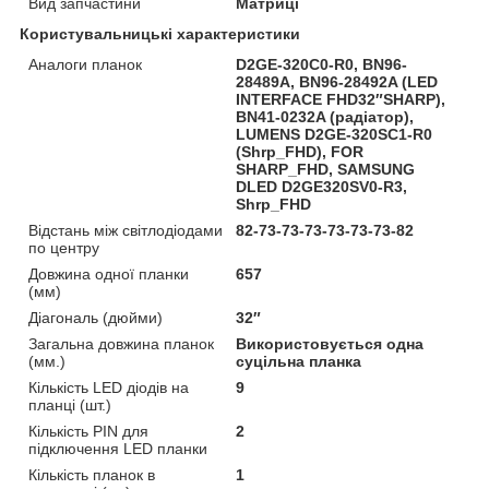
Вид запчастини
Матриці
Користувальницькі характеристики
Аналоги планок
D2GE-320C0-R0, BN96-
28489A, BN96-28492A (LED
INTERFACE FHD32″SHARP),
BN41-0232A (радіатор),
LUMENS D2GE-320SC1-R0
(Shrp_FHD), FOR
SHARP_FHD, SAMSUNG
DLED D2GE320SV0-R3,
Shrp_FHD
Відстань між світлодіодами
82-73-73-73-73-73-73-82
по центру
Довжина одної планки
657
(мм)
Діагональ (дюйми)
32″
Загальна довжина планок
Використовується одна
(мм.)
суцільна планка
Кількість LED діодів на
9
планці (шт.)
Кількість PIN для
2
підключення LED планки
Кількість планок в
1