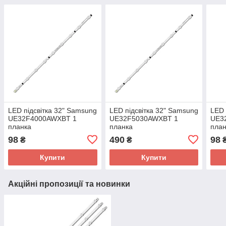
LED підсвітка 32" Samsung
LED підсвітка 32" Samsung
LED 
UE32F4000AWXBT 1
UE32F5030AWXBT 1
UE3
планка
планка
план
98
490
98
₴
₴
Купити
Купити
Акційні пропозиції та новинки