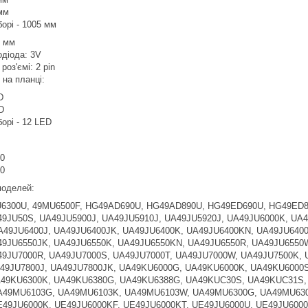
мм
орі - 1005 мм
6 мм
одіода: 3V
роз'ємі: 2 pin
в на планці:
D
D
орі - 12 LED
0
0
 моделей:
6300U, 49MU6500F, HG49AD690U, HG49AD890U, HG49ED690U, HG49ED8
9JU50S, UA49JU5900J, UA49JU5910J, UA49JU5920J, UA49JU6000K, UA
A49JU6400J, UA49JU6400JK, UA49JU6400K, UA49JU6400KN, UA49JU640
49JU6550JK, UA49JU6550K, UA49JU6550KN, UA49JU6550R, UA49JU6550W
49JU7000R, UA49JU7000S, UA49JU7000T, UA49JU7000W, UA49JU7500K, 
49JU7800J, UA49JU7800JK, UA49KU6000G, UA49KU6000K, UA49KU6000
49KU6300K, UA49KU6380G, UA49KU6388G, UA49KUC30S, UA49KUC31S,
49MU6103G, UA49MU6103K, UA49MU6103W, UA49MU6300G, UA49MU630
49JU6000K, UE49JU6000KF, UE49JU6000KT, UE49JU6000U, UE49JU6000