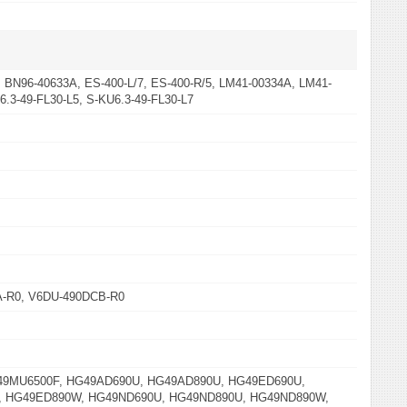
 BN96-40633A, ES-400-L/7, ES-400-R/5, LM41-00334A, LM41-
6.3-49-FL30-L5, S-KU6.3-49-FL30-L7
-R0, V6DU-490DCB-R0
49MU6500F, HG49AD690U, HG49AD890U, HG49ED690U,
 HG49ED890W, HG49ND690U, HG49ND890U, HG49ND890W,