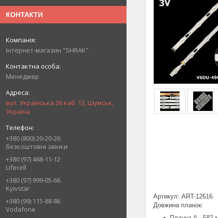
КОНТАКТИ
Інтернет-магазин "SHRAK"
Менеджер
вул. Українська 36 каб. 13, Шумськ,
Україна
+380 (800) 20-20-26
безкоштовні звінки
+380 (97) 468-11-12
Lifecell
+380 (97) 999-05-66
Kyivstar
Артикул: ART-12616
+380 (99) 115-88-86
Довжина планок:
Vodafone
Планка A - 582 