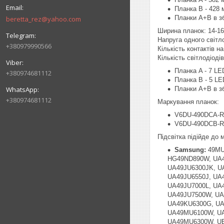
Планка B - 428 
Планки A+B в зб
beretta_rez@yahoo.com
Ширина планок: 14-1
Напруга одного світл
+380979990566
Кількість контактів на 
Кількість світлодіоді
Планка A - 7 LE
+380974681112
Планка B - 5 LE
Планки A+B в зб
+380974681112
Маркування планок:
V6DU-490DCA-R
V6DU-490DCB-R
Підсвітка підійде до
Samsung:
49MU
HG49ND890W, UA4
UA49JU6300JK, U
UA49JU6550J, UA
UA49JU7000L, UA
UA49JU7500W, UA
UA49KU6300G, UA
UA49MU6100W, UA
UA49MU6300W, UE