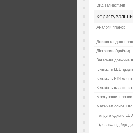
Вид запчастини
Користувальни
Аналоги планок
Довжина одної план
Діагональ (дюйми)
Загальна довжина п
Кількість LED діодів
Кількість PIN для 
Кількість планок в 
Маркування планок
Матеріал основи пл
Напруга одного LED
Підсвітка підійде д