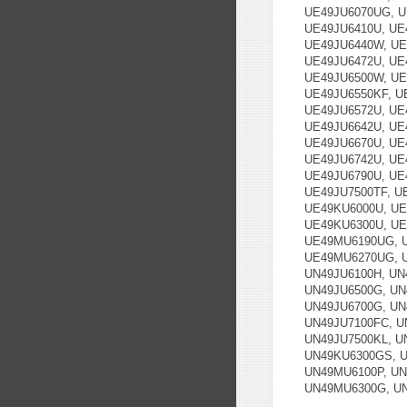
UE49JU6070UG, U
UE49JU6410U, UE
UE49JU6440W, UE
UE49JU6472U, UE
UE49JU6500W, UE
UE49JU6550KF, U
UE49JU6572U, UE
UE49JU6642U, UE
UE49JU6670U, UE
UE49JU6742U, UE
UE49JU6790U, UE
UE49JU7500TF, U
UE49KU6000U, UE
UE49KU6300U, UE
UE49MU6190UG, 
UE49MU6270UG, U
UN49JU6100H, UN
UN49JU6500G, UN
UN49JU6700G, UN
UN49JU7100FC, U
UN49JU7500KL, U
UN49KU6300GS, U
UN49MU6100P, UN
UN49MU6300G, U