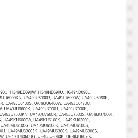
90U, HG49ED890W, HG49ND690U, HG49ND890U,
49JU6000KN, UA49JU6000R, UA49JU6000W, UA49JU6060K,
0R, UA49JU6400S, UA49JU6400W, UA49JU6470U,
, UA49JU6600K, UA49JU7000J, UA49JU7000K,
UA49JU7500KN, UA49JU7500R, UA49JU7500S, UA49JU7500T,
S, UA49KU6000W, UA49KU6100K, UA49KU6200J,
 UA49MU6100G, UA49MU6100K, UA49MU6100S,
0J, UA49MU6300JK, UA49MU6300K, UA49MU6300S,
W, UE49JU6050UG, UE49JU6060K, UE49JU6070U,