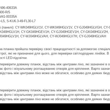
N96-40633A
400-R/5
M41-00335A
-L5, S-KU6.3-49-FL30-L7
иці (панелі): CY-WK049HGLV1V, CY-WK049HGLV1V, CY-GJ049HGLVGH, CY
K049HGLV1H, CY-GK049HGEV1H, CY-GJ049HGEV1H, CY-GK049HGLV2H, 
J049HGLV1H, CY-WJ049HGLVAH, CY-WJ049HGLV7H, CY-GJ049HGLVAH
а планка пройшла перевірку своєї працездатності за допомогою спеціал
рої, які не призначені для цього, для перевірки світлодіодних лінійок. 
сті LED-підсвітки.
еревірити довжину планок, відстань між центрами лінз, які зазначені в о
ає фото і візуальному розташуванню отворів для кріплення. Варто зазнач
 відстань між центрами лінз може не збігатися, особливо для деяких бюд
еревірити довжину планок, відстань між центрами лінз, які зазначені в о
ає фото і візуальному розташуванню отворів для кріплення. Варто зазнач
 відстань між центрами лінз може не збігатися, особливо для деяких бюд