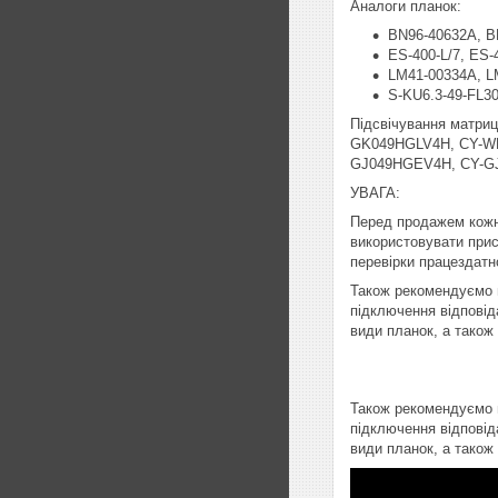
Аналоги планок:
BN96-40632A, B
ES-400-L/7, ES-
LM41-00334A, L
S-KU6.3-49-FL30
Підсвічування матр
GK049HGLV4H, CY-W
GJ049HGEV4H, CY-G
УВАГА:
Перед продажем кожн
використовувати прист
перевірки працездатно
Також рекомендуємо п
підключення відповід
види планок, а також
Також рекомендуємо п
підключення відповід
види планок, а також