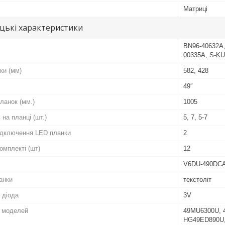
Матриці
цькі характеристики
BN96-40632A,
00335A, S-KU
ки (мм)
582, 428
49″
ланок (мм.)
1005
 на планці (шт.)
5, 7, 5-7
підключення LED планки
2
комплекті (шт)
12
V6DU-490DCA
анки
текстоліт
 діода
3V
о моделей
49MU6300U, 
HG49ED890U,