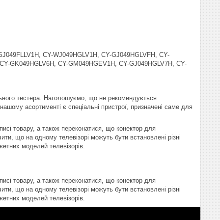
-GJ049FLLV1H, CY-WJ049HGLV1H, CY-GJ049HGLVFH, CY-
CY-GK049HGLV6H, CY-GM049HGEV1H, CY-GJ049HGLV7H, CY-
ьного тестера. Наголошуємо, що не рекомендується
В нашому асортименті є спеціальні пристрої, призначені саме для
писі товару, а також переконатися, що конектор для
ити, що на одному телевізорі можуть бути встановлені різні
жетних моделей телевізорів.
писі товару, а також переконатися, що конектор для
ити, що на одному телевізорі можуть бути встановлені різні
жетних моделей телевізорів.