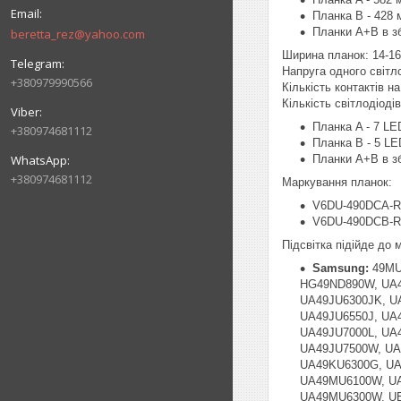
Планка B - 428 
Планки A+B в зб
beretta_rez@yahoo.com
Ширина планок: 14-1
Напруга одного світл
+380979990566
Кількість контактів на 
Кількість світлодіоді
Планка A - 7 LE
+380974681112
Планка B - 5 LE
Планки A+B в зб
+380974681112
Маркування планок:
V6DU-490DCA-R
V6DU-490DCB-R
Підсвітка підійде до
Samsung:
49MU
HG49ND890W, UA4
UA49JU6300JK, U
UA49JU6550J, UA
UA49JU7000L, UA
UA49JU7500W, UA
UA49KU6300G, UA
UA49MU6100W, UA
UA49MU6300W, UE