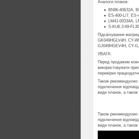
Аналоги планок:
BN96-40632A, B
ES-400-L/7, ES-
LM41-00334A, L
S-KU6.3-49-FL30
Підсвічування матр
GK049HGLV4H, CY-W
GJ049HGEV4H, CY-G
УВАГА:
Перед продажем кожн
використовувати прист
перевірки працездатно
Також рекомендуємо п
підключення відповід
види планок, а також
Також рекомендуємо п
підключення відповід
види планок, а також