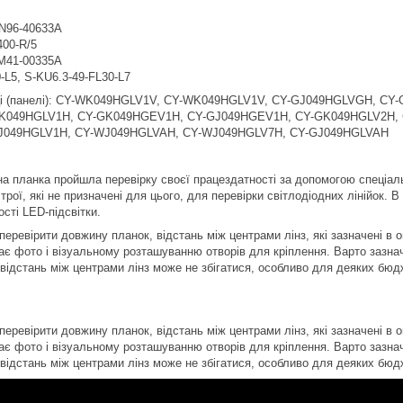
N96-40633A
400-R/5
M41-00335A
-L5, S-KU6.3-49-FL30-L7
иці (панелі): CY-WK049HGLV1V, CY-WK049HGLV1V, CY-GJ049HGLVGH, CY
K049HGLV1H, CY-GK049HGEV1H, CY-GJ049HGEV1H, CY-GK049HGLV2H, 
J049HGLV1H, CY-WJ049HGLVAH, CY-WJ049HGLV7H, CY-GJ049HGLVAH
а планка пройшла перевірку своєї працездатності за допомогою спеціал
рої, які не призначені для цього, для перевірки світлодіодних лінійок. 
сті LED-підсвітки.
еревірити довжину планок, відстань між центрами лінз, які зазначені в о
ає фото і візуальному розташуванню отворів для кріплення. Варто зазнач
 відстань між центрами лінз може не збігатися, особливо для деяких бюд
еревірити довжину планок, відстань між центрами лінз, які зазначені в о
ає фото і візуальному розташуванню отворів для кріплення. Варто зазнач
 відстань між центрами лінз може не збігатися, особливо для деяких бюд