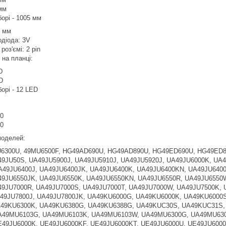
мм
орі - 1005 мм
6 мм
одіода: 3V
роз'ємі: 2 pin
в на планці:
D
D
орі - 12 LED
0
0
 моделей:
6300U, 49MU6500F, HG49AD690U, HG49AD890U, HG49ED690U, HG49ED8
9JU50S, UA49JU5900J, UA49JU5910J, UA49JU5920J, UA49JU6000K, UA
A49JU6400J, UA49JU6400JK, UA49JU6400K, UA49JU6400KN, UA49JU640
49JU6550JK, UA49JU6550K, UA49JU6550KN, UA49JU6550R, UA49JU6550W
49JU7000R, UA49JU7000S, UA49JU7000T, UA49JU7000W, UA49JU7500K, 
49JU7800J, UA49JU7800JK, UA49KU6000G, UA49KU6000K, UA49KU6000
49KU6300K, UA49KU6380G, UA49KU6388G, UA49KUC30S, UA49KUC31S,
49MU6103G, UA49MU6103K, UA49MU6103W, UA49MU6300G, UA49MU630
49JU6000K, UE49JU6000KF, UE49JU6000KT, UE49JU6000U, UE49JU6000