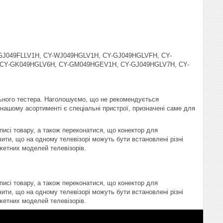
-GJ049FLLV1H, CY-WJ049HGLV1H, CY-GJ049HGLVFH, CY-
CY-GK049HGLV6H, CY-GM049HGEV1H, CY-GJ049HGLV7H, CY-
ьного тестера. Наголошуємо, що не рекомендується
В нашому асортименті є спеціальні пристрої, призначені саме для
писі товару, а також переконатися, що конектор для
ити, що на одному телевізорі можуть бути встановлені різні
жетних моделей телевізорів.
писі товару, а також переконатися, що конектор для
ити, що на одному телевізорі можуть бути встановлені різні
жетних моделей телевізорів.