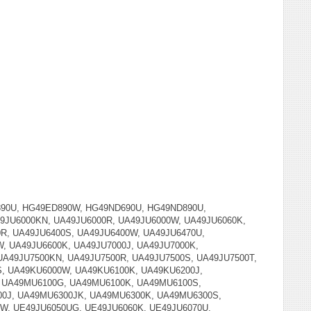
90U, HG49ED890W, HG49ND690U, HG49ND890U,
49JU6000KN, UA49JU6000R, UA49JU6000W, UA49JU6060K,
0R, UA49JU6400S, UA49JU6400W, UA49JU6470U,
, UA49JU6600K, UA49JU7000J, UA49JU7000K,
UA49JU7500KN, UA49JU7500R, UA49JU7500S, UA49JU7500T,
S, UA49KU6000W, UA49KU6100K, UA49KU6200J,
 UA49MU6100G, UA49MU6100K, UA49MU6100S,
0J, UA49MU6300JK, UA49MU6300K, UA49MU6300S,
W, UE49JU6050UG, UE49JU6060K, UE49JU6070U,