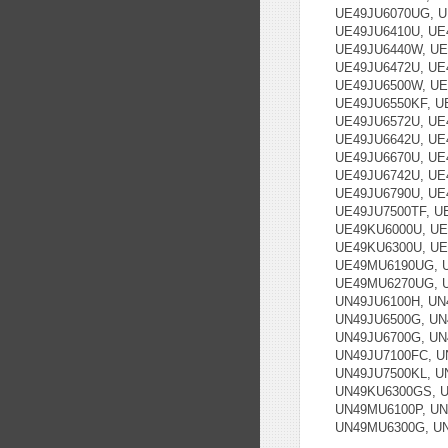
UE49JU6070UG, U
UE49JU6410U, UE
UE49JU6440W, UE
UE49JU6472U, UE
UE49JU6500W, UE
UE49JU6550KF, U
UE49JU6572U, UE
UE49JU6642U, UE
UE49JU6670U, UE
UE49JU6742U, UE
UE49JU6790U, UE
UE49JU7500TF, U
UE49KU6000U, UE
UE49KU6300U, UE
UE49MU6190UG, 
UE49MU6270UG, U
UN49JU6100H, UN
UN49JU6500G, UN
UN49JU6700G, UN
UN49JU7100FC, U
UN49JU7500KL, U
UN49KU6300GS, U
UN49MU6100P, UN
UN49MU6300G, U