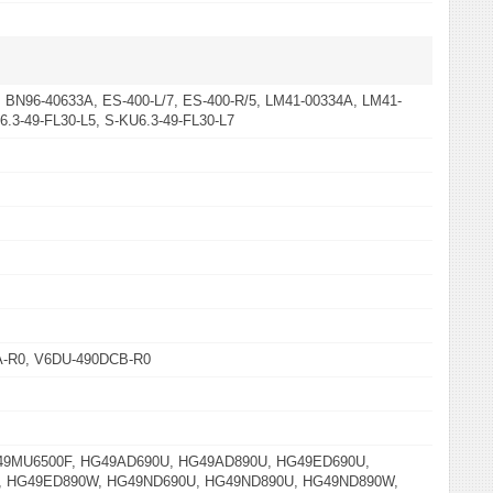
 BN96-40633A, ES-400-L/7, ES-400-R/5, LM41-00334A, LM41-
6.3-49-FL30-L5, S-KU6.3-49-FL30-L7
-R0, V6DU-490DCB-R0
49MU6500F, HG49AD690U, HG49AD890U, HG49ED690U,
 HG49ED890W, HG49ND690U, HG49ND890U, HG49ND890W,