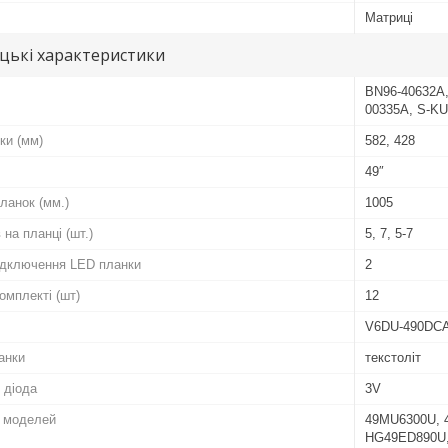
Матриці
цькі характеристики
BN96-40632A,
00335A, S-KU
ки (мм)
582, 428
49″
ланок (мм.)
1005
 на планці (шт.)
5, 7, 5-7
підключення LED планки
2
комплекті (шт)
12
V6DU-490DCA
анки
текстоліт
 діода
3V
о моделей
49MU6300U, 
HG49ED890U,