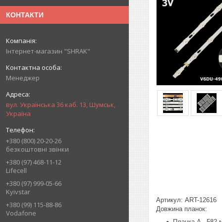
КОНТАКТИ
Інтернет-магазин "SHRAK"
Менеджер
вул. Українська 36 каб. 13, Шумськ,
Україна
+380 (800) 20-20-26
безкоштовні звінки
+380 (97) 468-11-12
Lifecell
+380 (97) 999-05-66
Kyivstar
Артикул: ART-12616
+380 (99) 115-88-86
Довжина планок:
Vodafone
Планка A - 582 