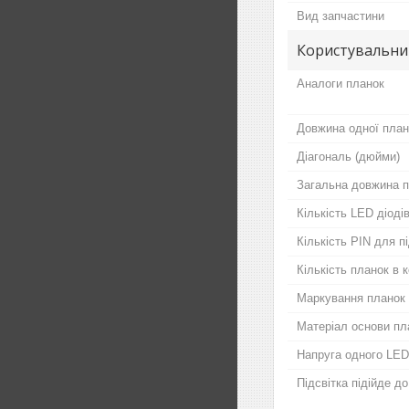
Вид запчастини
Користувальни
Аналоги планок
Довжина одної план
Діагональ (дюйми)
Загальна довжина п
Кількість LED діодів
Кількість PIN для 
Кількість планок в 
Маркування планок
Матеріал основи пл
Напруга одного LED
Підсвітка підійде д