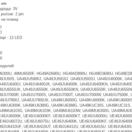
6 мм
одіода: 3V
роз'ємі: 2 pin
в на планці:
D
D
орі - 12 LED
0
0
 моделей:
6300U, 49MU6500F, HG49AD690U, HG49AD890U, HG49ED690U, HG49ED8
9JU50S, UA49JU5900J, UA49JU5910J, UA49JU5920J, UA49JU6000K, UA
A49JU6400J, UA49JU6400JK, UA49JU6400K, UA49JU6400KN, UA49JU640
49JU6550JK, UA49JU6550K, UA49JU6550KN, UA49JU6550R, UA49JU6550W
49JU7000R, UA49JU7000S, UA49JU7000T, UA49JU7000W, UA49JU7500K, 
49JU7800J, UA49JU7800JK, UA49KU6000G, UA49KU6000K, UA49KU6000
49KU6300K, UA49KU6380G, UA49KU6388G, UA49KUC30S, UA49KUC31S,
49MU6103G, UA49MU6103K, UA49MU6103W, UA49MU6300G, UA49MU630
49JU6000K, UE49JU6000KF, UE49JU6000KT, UE49JU6000U, UE49JU6000
E49JU6072U, UE49JU6075U, UE49JU6400K, UE49JU6400KF, UE49JU6400
49JU6410UF, UE49JU6410UT, UE49JU6412U, UE49JU6415U, UE49JU6430
49JU6445K, UE49JU6445W, UE49JU6450U, UE49JU6450UG, UE49JU6455W