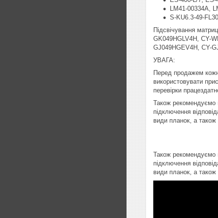
LM41-00334A, L
S-KU6.3-49-FL30
Підсвічування матр
GK049HGLV4H, CY-W
GJ049HGEV4H, CY-G
УВАГА:
Перед продажем кожн
використовувати прист
перевірки працездатно
Також рекомендуємо п
підключення відповід
види планок, а також
Також рекомендуємо п
підключення відповід
види планок, а також