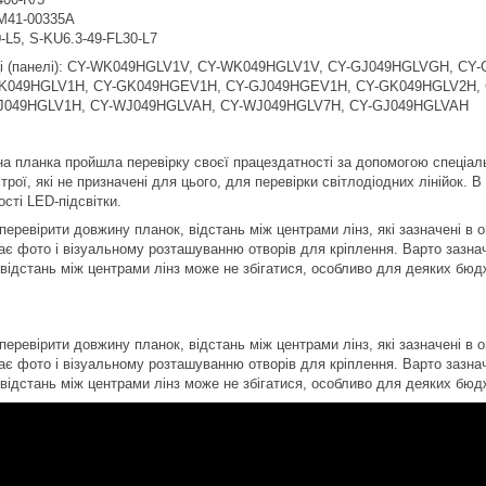
M41-00335A
-L5, S-KU6.3-49-FL30-L7
иці (панелі): CY-WK049HGLV1V, CY-WK049HGLV1V, CY-GJ049HGLVGH, CY
K049HGLV1H, CY-GK049HGEV1H, CY-GJ049HGEV1H, CY-GK049HGLV2H, 
J049HGLV1H, CY-WJ049HGLVAH, CY-WJ049HGLV7H, CY-GJ049HGLVAH
а планка пройшла перевірку своєї працездатності за допомогою спеціал
рої, які не призначені для цього, для перевірки світлодіодних лінійок. 
сті LED-підсвітки.
еревірити довжину планок, відстань між центрами лінз, які зазначені в о
ає фото і візуальному розташуванню отворів для кріплення. Варто зазнач
 відстань між центрами лінз може не збігатися, особливо для деяких бюд
еревірити довжину планок, відстань між центрами лінз, які зазначені в о
ає фото і візуальному розташуванню отворів для кріплення. Варто зазнач
 відстань між центрами лінз може не збігатися, особливо для деяких бюд