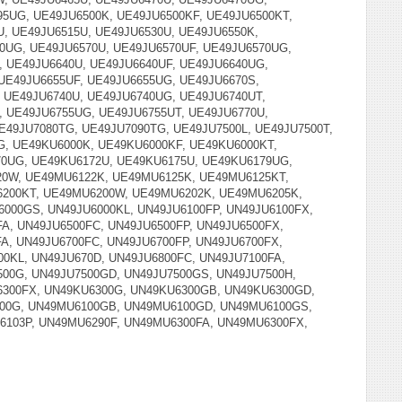
5UG, UE49JU6500K, UE49JU6500KF, UE49JU6500KT,
U, UE49JU6515U, UE49JU6530U, UE49JU6550K,
0UG, UE49JU6570U, UE49JU6570UF, UE49JU6570UG,
, UE49JU6640U, UE49JU6640UF, UE49JU6640UG,
 UE49JU6655UF, UE49JU6655UG, UE49JU6670S,
, UE49JU6740U, UE49JU6740UG, UE49JU6740UT,
, UE49JU6755UG, UE49JU6755UT, UE49JU6770U,
UE49JU7080TG, UE49JU7090TG, UE49JU7500L, UE49JU7500T,
G, UE49KU6000K, UE49KU6000KF, UE49KU6000KT,
70UG, UE49KU6172U, UE49KU6175U, UE49KU6179UG,
20W, UE49MU6122K, UE49MU6125K, UE49MU6125KT,
200KT, UE49MU6200W, UE49MU6202K, UE49MU6205K,
000GS, UN49JU6000KL, UN49JU6100FP, UN49JU6100FX,
A, UN49JU6500FC, UN49JU6500FP, UN49JU6500FX,
A, UN49JU6700FC, UN49JU6700FP, UN49JU6700FX,
0KL, UN49JU670D, UN49JU6800FC, UN49JU7100FA,
500G, UN49JU7500GD, UN49JU7500GS, UN49JU7500H,
6300FX, UN49KU6300G, UN49KU6300GB, UN49KU6300GD,
100G, UN49MU6100GB, UN49MU6100GD, UN49MU6100GS,
103P, UN49MU6290F, UN49MU6300FA, UN49MU6300FX,