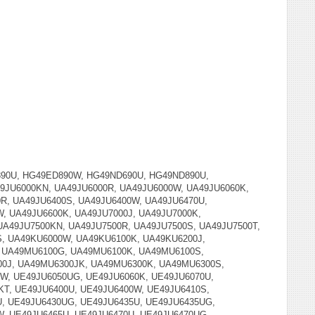
90U, HG49ED890W, HG49ND690U, HG49ND890U,
49JU6000KN, UA49JU6000R, UA49JU6000W, UA49JU6060K,
0R, UA49JU6400S, UA49JU6400W, UA49JU6470U,
, UA49JU6600K, UA49JU7000J, UA49JU7000K,
UA49JU7500KN, UA49JU7500R, UA49JU7500S, UA49JU7500T,
S, UA49KU6000W, UA49KU6100K, UA49KU6200J,
 UA49MU6100G, UA49MU6100K, UA49MU6100S,
0J, UA49MU6300JK, UA49MU6300K, UA49MU6300S,
W, UE49JU6050UG, UE49JU6060K, UE49JU6070U,
KT, UE49JU6400U, UE49JU6400W, UE49JU6410S,
U, UE49JU6430UG, UE49JU6435U, UE49JU6435UG,
, UE49JU6465U, UE49JU6470U, UE49JU6470UG,