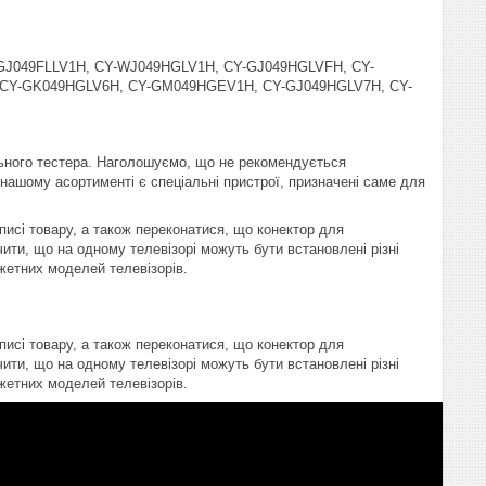
-GJ049FLLV1H, CY-WJ049HGLV1H, CY-GJ049HGLVFH, CY-
CY-GK049HGLV6H, CY-GM049HGEV1H, CY-GJ049HGLV7H, CY-
ьного тестера. Наголошуємо, що не рекомендується
В нашому асортименті є спеціальні пристрої, призначені саме для
писі товару, а також переконатися, що конектор для
ити, що на одному телевізорі можуть бути встановлені різні
жетних моделей телевізорів.
писі товару, а також переконатися, що конектор для
ити, що на одному телевізорі можуть бути встановлені різні
жетних моделей телевізорів.