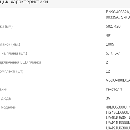
цькі характеристики
BN96-40632A,
00335A, S-KU
ки (мм)
582, 428
49″
ланок (мм.)
1005
 на планці (шт.)
5, 7, 5-7
підключення LED планки
2
комплекті (шт)
12
V6DU-490DCA
анки
текстоліт
 діода
3V
о моделей
49MU6300U, 
HG49ED890U,
UA49JU50S, 
UA49JU6000K
UA49JU6300J