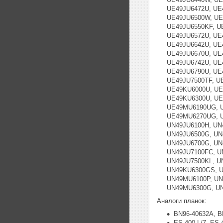
UE49JU6472U, UE
UE49JU6500W, UE
UE49JU6550KF, U
UE49JU6572U, UE
UE49JU6642U, UE
UE49JU6670U, UE
UE49JU6742U, UE
UE49JU6790U, UE
UE49JU7500TF, U
UE49KU6000U, UE
UE49KU6300U, UE
UE49MU6190UG, 
UE49MU6270UG, U
UN49JU6100H, UN
UN49JU6500G, UN
UN49JU6700G, UN
UN49JU7100FC, U
UN49JU7500KL, U
UN49KU6300GS, U
UN49MU6100P, UN
UN49MU6300G, U
Аналоги планок:
BN96-40632A, B
ES-400-L/7, ES-