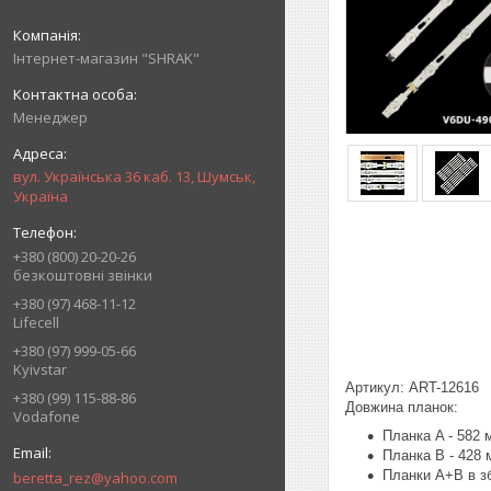
Інтернет-магазин "SHRAK"
Менеджер
вул. Українська 36 каб. 13, Шумськ,
Україна
+380 (800) 20-20-26
безкоштовні звінки
+380 (97) 468-11-12
Lifecell
+380 (97) 999-05-66
Kyivstar
Артикул: ART-12616
+380 (99) 115-88-86
Довжина планок:
Vodafone
Планка A - 582 
Планка B - 428 
Планки A+B в зб
beretta_rez@yahoo.com