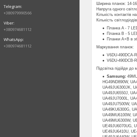
Ширина планок: 14-1
Напруга одного світл
+380979990566
Кількість контактів на 
Кількість світлодіоді
Планка A - 7 LE
+380974681112
Планка B - 5 LE
Планки A+B в зб
+380974681112
Маркування планок:
V6DU-490DCA-R
V6DU-490DCB-R
Підсвітка підійде до
Samsung:
49MU
HG49ND890W, UA4
UA49JU6300JK, U
UA49JU6550J, UA
UA49JU7000L, UA
UA49JU7500W, UA
UA49KU6300G, UA
UA49MU6100W, UA
UA49MU6300W, UE
UE49JU6070UG, U
UE49JU6410U, UE
UE49JU6440W, UE