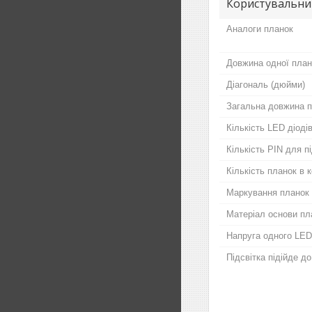
Користувальни
Аналоги планок
Довжина одної план
Діагональ (дюйми)
Загальна довжина п
Кількість LED діодів
Кількість PIN для 
Кількість планок в 
Маркування планок
Матеріал основи пл
Напруга одного LED
Підсвітка підійде д