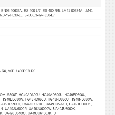
 BN96-40633A, ES-400-L/7, ES-400-R/5, LM41-00334A, LM41-
6.3-49-FL30-L5, S-KU6.3-49-FL30-L7
-R0, V6DU-490DCB-R0
49MU6500F, HG49AD690U, HG49AD890U, HG49ED690U,
 HG49ED890W, HG49ND690U, HG49ND890U, HG49ND890W,
UA49JU5900J, UA49JU5910J, UA49JU5920J, UA49JU6000K,
N, UA49JU6000R, UA49JU6000W, UA49JU6060K,
K, UA49JU6400J, UA49JU6400JK, U