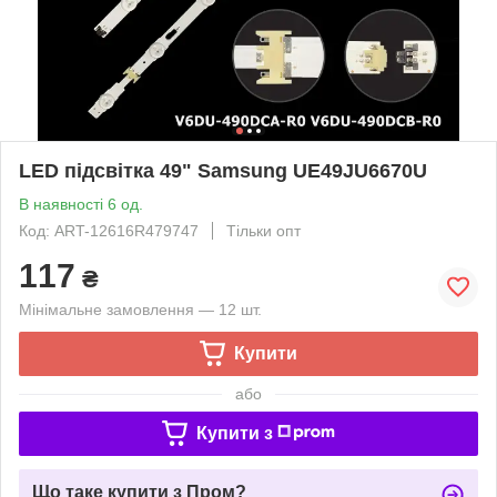
LED підсвітка 49" Samsung UE49JU6670U
В наявності 6 од.
Код: ART-12616R479747
Тільки опт
117
₴
Мінімальне замовлення — 12 шт.
Купити
або
Купити з
Що таке купити з Пром?