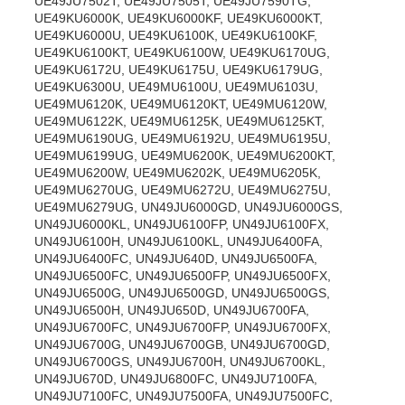
UE49JU7502T, UE49JU7505T, UE49JU7590TG,
UE49KU6000K, UE49KU6000KF, UE49KU6000KT,
UE49KU6000U, UE49KU6100K, UE49KU6100KF,
UE49KU6100KT, UE49KU6100W, UE49KU6170UG,
UE49KU6172U, UE49KU6175U, UE49KU6179UG,
UE49KU6300U, UE49MU6100U, UE49MU6103U,
UE49MU6120K, UE49MU6120KT, UE49MU6120W,
UE49MU6122K, UE49MU6125K, UE49MU6125KT,
UE49MU6190UG, UE49MU6192U, UE49MU6195U,
UE49MU6199UG, UE49MU6200K, UE49MU6200KT,
UE49MU6200W, UE49MU6202K, UE49MU6205K,
UE49MU6270UG, UE49MU6272U, UE49MU6275U,
UE49MU6279UG, UN49JU6000GD, UN49JU6000GS,
UN49JU6000KL, UN49JU6100FP, UN49JU6100FX,
UN49JU6100H, UN49JU6100KL, UN49JU6400FA,
UN49JU6400FC, UN49JU640D, UN49JU6500FA,
UN49JU6500FC, UN49JU6500FP, UN49JU6500FX,
UN49JU6500G, UN49JU6500GD, UN49JU6500GS,
UN49JU6500H, UN49JU650D, UN49JU6700FA,
UN49JU6700FC, UN49JU6700FP, UN49JU6700FX,
UN49JU6700G, UN49JU6700GB, UN49JU6700GD,
UN49JU6700GS, UN49JU6700H, UN49JU6700KL,
UN49JU670D, UN49JU6800FC, UN49JU7100FA,
UN49JU7100FC, UN49JU7500FA, UN49JU7500FC,