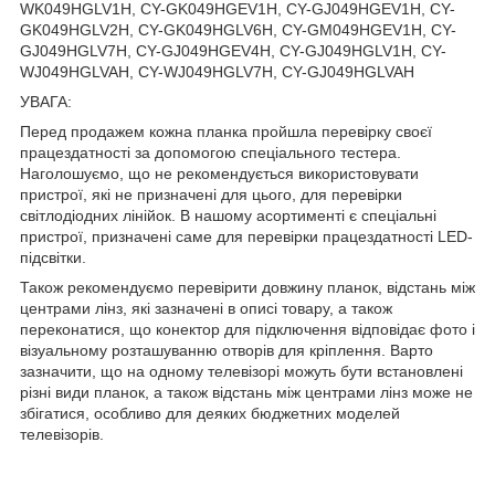
WK049HGLV1H, CY-GK049HGEV1H, CY-GJ049HGEV1H, CY-
GK049HGLV2H, CY-GK049HGLV6H, CY-GM049HGEV1H, CY-
GJ049HGLV7H, CY-GJ049HGEV4H, CY-GJ049HGLV1H, CY-
WJ049HGLVAH, CY-WJ049HGLV7H, CY-GJ049HGLVAH
УВАГА:
Перед продажем кожна планка пройшла перевірку своєї
працездатності за допомогою спеціального тестера.
Наголошуємо, що не рекомендується використовувати
пристрої, які не призначені для цього, для перевірки
світлодіодних лінійок. В нашому асортименті є спеціальні
пристрої, призначені саме для перевірки працездатності LED-
підсвітки.
Також рекомендуємо перевірити довжину планок, відстань між
центрами лінз, які зазначені в описі товару, а також
переконатися, що конектор для підключення відповідає фото і
візуальному розташуванню отворів для кріплення. Варто
зазначити, що на одному телевізорі можуть бути встановлені
різні види планок, а також відстань між центрами лінз може не
збігатися, особливо для деяких бюджетних моделей
телевізорів.