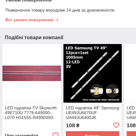
Повернення товару впродовж 14 днів за домовленістю
Всі умови повернення
Подібні товари компанії
LED підсвітка TV Skyworth
LED підсвітка 49" Samsung
LED 
49E710U 7779-649000-
UE49JU6670UF
UE4
L070 HS1555-R4900300-
UA49JU6400JK
UA4
01
108
108
₴
Ціну уточнюйте
Купити