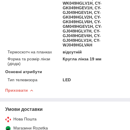
WK049HGLV1H, CY-
GK049HGEV1H, CY-
GJ049HGEV1H, CY-
GK049HGLV2H, CY-
GK049HGLV6H, CY-
GM049HGEV1H, CY-
GJ049HGLV7H, CY-
GJ049HGEV4H, CY-
GJ049HGLV1H, CY-
WJ049HGLVAH
Термоскотч на планках
відсутній
Форма та розмір лінзи
Кругла лінза 19 мм
(діода)
Основні атрибути
Тип телевизора
LED
Приховати
Умови доставки
Нова Пошта
Магазини Rozetka