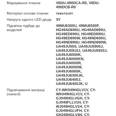
Маркування планок
V6DU-490DCA-R0, V6DU-
490DCB-R0
Матеріал основи планки
текстоліт
Напруга одного LED діода
3V
Підсвітка підійде до
49MU6300U, 49MU6500F,
моделей
HG49AD690U, HG49AD890U,
HG49ED690U, HG49ED890U,
HG49ED890W, HG49ND690U,
HG49ND890U, HG49ND890W,
UA49JU50S, UA49JU5900J,
UA49JU5910J, UA49JU5920J,
UA49JU6000K,
UA49JU6000KN,
UA49JU6000R,
UA49JU6000W,
UA49JU6060K,
UA49JU6300JK,
UA49JU6400J,
UA49JU6400JK, U
Підсвічування матриці
CY-WK049HGLV1V, CY-
(панелі)
WK049HGLV1V, CY-
GJ049HGLVGH, CY-
GJ049FLLV1H, CY-
WJ049HGLV1H, CY-
GJ049HGLVFH, CY-
GK049HGLV4H, CY-