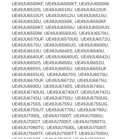
UE49JU6500KF, UE49JU6500KT, UE49JU6500W,
UE49JU6510S, UE49JU6510U, UE49JU6510UF,
UE49JU6510UT, UE49JU6512U, UE49JU6515U,
UE49JU6530U, UE49JU6550K, UE49JU6550KF,
UE49JU6550KT, UE49JU6550U, UE49JU6550UG,
UE49JU6550W, UE49JU6560UG, UE49JU6570U,
UE49JU6570UF, UE49JU6570UG, UE49JU6572U,
UE49JU6575U, UE49JU6580UG, UE49JU6600U,
UE49JU6610U, UE49JU6640S, UE49JU6640U,
UE49JU6640UF, UE49JU6640UG, UE49JU6642U,
UE49JU6650S, UE49JU6650U, UE49JU6652U,
UE49JU6655S, UE49JU6655U, UE49JU6655UF,
UE49JU6655UG, UE49JU6670S, UE49JU6670U,
UE49JU6670UF, UE49JU6672U, UE49JU6675U,
UE49JU6690U, UE49JU6740S, UE49JU6740U,
UE49JU6740UG, UE49JU6740UT, UE49JU6742U,
UE49JU6745U, UE49JU6750U, UE49JU6750UG,
UE49JU6755S, UE49JU6755U, UE49JU6755UG,
UE49JU6755UT, UE49JU6770U, UE49JU6790U,
UE49JU7000L, UE49JU7000T, UE49JU7000U,
UE49JU7002T, UE49JU7005T, UE49JU7080TG,
UE49JU7090TG, UE49JU7500L, UE49JU7500T,
UE49JU7500TF, UE49JU7500TT, UE49JU7500U,