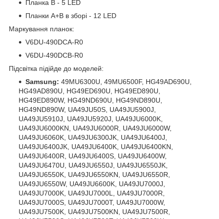
Планка B - 5 LED
Планки A+B в зборі - 12 LED
Маркування планок:
V6DU-490DCA-R0
V6DU-490DCB-R0
Підсвітка підійде до моделей:
Samsung:
49MU6300U, 49MU6500F, HG49AD690U,
HG49AD890U, HG49ED690U, HG49ED890U,
HG49ED890W, HG49ND690U, HG49ND890U,
HG49ND890W, UA49JU50S, UA49JU5900J,
UA49JU5910J, UA49JU5920J, UA49JU6000K,
UA49JU6000KN, UA49JU6000R, UA49JU6000W,
UA49JU6060K, UA49JU6300JK, UA49JU6400J,
UA49JU6400JK, UA49JU6400K, UA49JU6400KN,
UA49JU6400R, UA49JU6400S, UA49JU6400W,
UA49JU6470U, UA49JU6550J, UA49JU6550JK,
UA49JU6550K, UA49JU6550KN, UA49JU6550R,
UA49JU6550W, UA49JU6600K, UA49JU7000J,
UA49JU7000K, UA49JU7000L, UA49JU7000R,
UA49JU7000S, UA49JU7000T, UA49JU7000W,
UA49JU7500K, UA49JU7500KN, UA49JU7500R,