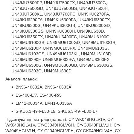
UN49JU7500FP, UN49JU7500FX, UN49JU7500G,
UN49JU7500GD, UN49JU7500GS, UN49JU7500H,
UN49JU7500KL, UN49JU7700FC, UN49KU6270FA,
UN49KU6290FA, UN49KU6300FA, UN49KU6300FX,
UN49KU6300G, UN49KU6300GB, UN49KU6300GD,
UN49KU6300GS, UN49KU6300H, UN49KU630D,
UN49KU6350FX, UN49KU6490FC, UN49MU6100G,
UN49MU6100GB, UN49MU6100GD, UN49MU6100GS,
UN49MU6100P, UN49MU6103FX, UN49MU6103G,
UN49MU6103GS, UN49MU6103KL, UN49MU6103P,
UN49MU6290F, UN49MU6300FA, UN49MU6300FX,
UN49MU6300G, UN49MU6300GB, UN49MU6300GS,
UN49MU6303G, UN49MU630D
Аналоги планок:
BN96-40632A, BN96-40633A
ES-400-L/7, ES-400-R/5
LM41-00334A, LM41-00335A
S-KU6.3-49-FL30-L5, S-KU6.3-49-FL30-L7
Підсвічування матриці (панелі): CY-WK049HGLV1V, CY-
WK049HGLV1V, CY-GJ049HGLVGH, CY-GJ049FLLV1H, CY-
WJ049HGLV1H, CY-GJ049HGLVFH, CY-GK049HGLV4H, CY-