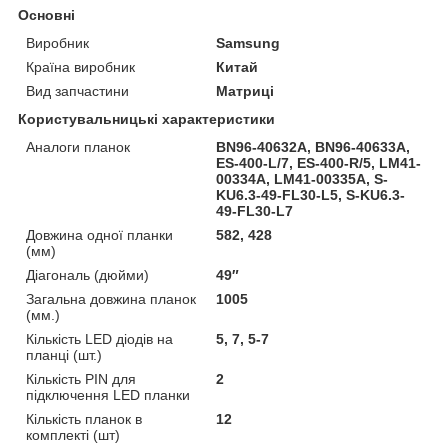
Основні
Виробник
Samsung
Країна виробник
Китай
Вид запчастини
Матриці
Користувальницькі характеристики
Аналоги планок
BN96-40632A, BN96-40633A,
ES-400-L/7, ES-400-R/5, LM41-
00334A, LM41-00335A, S-
KU6.3-49-FL30-L5, S-KU6.3-
49-FL30-L7
Довжина одної планки
582, 428
(мм)
Діагональ (дюйми)
49″
Загальна довжина планок
1005
(мм.)
Кількість LED діодів на
5, 7, 5-7
планці (шт.)
Кількість PIN для
2
підключення LED планки
Кількість планок в
12
комплекті (шт)