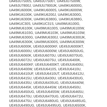
UA49JU7500S, UA49JU7500T, UA49JU7500W,
UA49JU7800J, UA49JU7800JK, UA49KU6000G,
UA49KU6000K, UA49KU6000S, UA49KU6000W,
UA49KU6100K, UA49KU6200J, UA49KU6300G,
UA49KU6300K, UA49KU6380G, UA49KU6388G,
UA49KUC30S, UA49KUC31S, UA49MU6100G,
UA49MU6100K, UA49MU6100S, UA49MU6100W,
UA49MU6103G, UA49MU6103K, UA49MU6103W,
UA49MU6300G, UA49MU6300J, UA49MU6300JK,
UA49MU6300K, UA49MU6300S, UA49MU6300W,
UE49JU6000K, UE49JU6000KF, UE49JU6000KT,
UE49JU6000U, UE49JU6000W, UE49JU6050UG,
UE49JU6060K, UE49JU6070U, UE49JU6070UG,
UE49JU6072U, UE49JU6075U, UE49JU6400K,
UE49JU6400KF, UE49JU6400KT, UE49JU6400U,
UE49JU6400W, UE49JU6410S, UE49JU6410U,
UE49JU6410UF, UE49JU6410UT, UE49JU6412U,
UE49JU6415U, UE49JU6430U, UE49JU6430UG,
UE49JU6435U, UE49JU6435UG, UE49JU6440W,
UE49JU6445K, UE49JU6445W, UE49JU6450U,
UE49JU6450UG, UE49JU6455W, UE49JU6465U,
UE49JU6470U, UE49JU6470UG, UE49JU6472U,
UE49JU6475U, UE49JU6480UG, UE49JU6485UG,
UE49JU6490UG, UE49JU6495UG, UE49JU6500K,