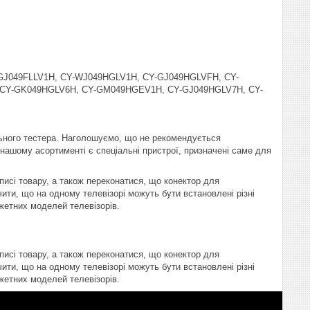
-GJ049FLLV1H, CY-WJ049HGLV1H, CY-GJ049HGLVFH, CY-
CY-GK049HGLV6H, CY-GM049HGEV1H, CY-GJ049HGLV7H, CY-
ьного тестера. Наголошуємо, що не рекомендується
В нашому асортименті є спеціальні пристрої, призначені саме для
писі товару, а також переконатися, що конектор для
ити, що на одному телевізорі можуть бути встановлені різні
жетних моделей телевізорів.
писі товару, а також переконатися, що конектор для
ити, що на одному телевізорі можуть бути встановлені різні
жетних моделей телевізорів.