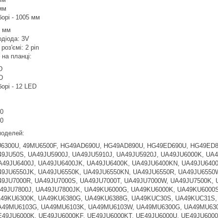
мм
орі - 1005 мм
6 мм
одіода: 3V
роз'ємі: 2 pin
в на планці:
D
D
орі - 12 LED
0
0
 моделей:
6300U, 49MU6500F, HG49AD690U, HG49AD890U, HG49ED690U, HG49ED8
9JU50S, UA49JU5900J, UA49JU5910J, UA49JU5920J, UA49JU6000K, UA
A49JU6400J, UA49JU6400JK, UA49JU6400K, UA49JU6400KN, UA49JU640
49JU6550JK, UA49JU6550K, UA49JU6550KN, UA49JU6550R, UA49JU6550W
49JU7000R, UA49JU7000S, UA49JU7000T, UA49JU7000W, UA49JU7500K, 
49JU7800J, UA49JU7800JK, UA49KU6000G, UA49KU6000K, UA49KU6000
49KU6300K, UA49KU6380G, UA49KU6388G, UA49KUC30S, UA49KUC31S,
49MU6103G, UA49MU6103K, UA49MU6103W, UA49MU6300G, UA49MU630
49JU6000K, UE49JU6000KF, UE49JU6000KT, UE49JU6000U, UE49JU6000