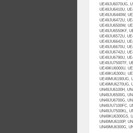
UE49JU6070UG, U
UE49JU6410U, UE
UE49JU6440W, UE
UE49JU6472U, UE
UE49JU6500W, UE
UE49JU6550KF, U
UE49JU6572U, UE
UE49JU6642U, UE
UE49JU6670U, UE
UE49JU6742U, UE
UE49JU6790U, UE
UE49JU7500TF, U
UE49KU6000U, UE
UE49KU6300U, UE
UE49MU6190UG, 
UE49MU6270UG, U
UN49JU6100H, UN
UN49JU6500G, UN
UN49JU6700G, UN
UN49JU7100FC, U
UN49JU7500KL, U
UN49KU6300GS, U
UN49MU6100P, UN
UN49MU6300G, U