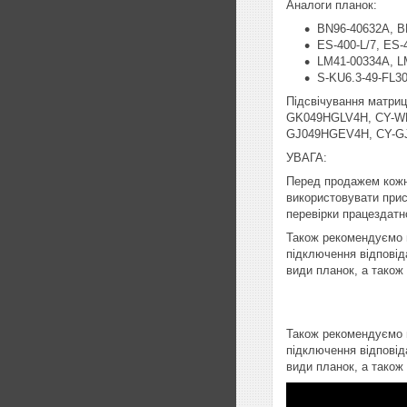
Аналоги планок:
BN96-40632A, B
ES-400-L/7, ES-
LM41-00334A, L
S-KU6.3-49-FL30
Підсвічування матр
GK049HGLV4H, CY-W
GJ049HGEV4H, CY-G
УВАГА:
Перед продажем кожн
використовувати прист
перевірки працездатно
Також рекомендуємо п
підключення відповід
види планок, а також
Також рекомендуємо п
підключення відповід
види планок, а також