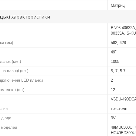
Матриці
цькі характеристики
BN96-40632A,
00335A, S-KU
ки (мм)
582, 428
49″
ланок (мм.)
1005
 на планці (шт.)
5, 7, 5-7
підключення LED планки
2
комплекті (шт)
12
V6DU-490DCA
анки
текстоліт
 діода
3V
о моделей
49MU6300U, 
HG49ED890U,