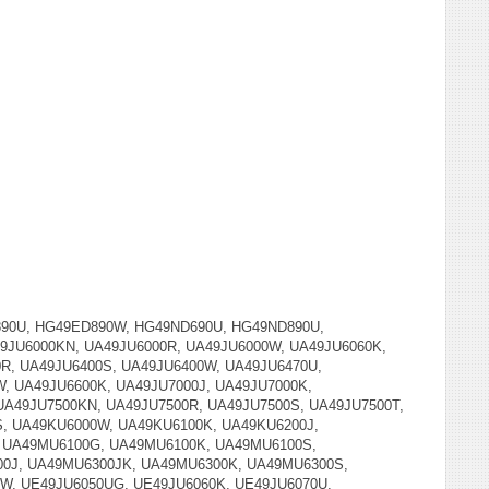
90U, HG49ED890W, HG49ND690U, HG49ND890U,
49JU6000KN, UA49JU6000R, UA49JU6000W, UA49JU6060K,
0R, UA49JU6400S, UA49JU6400W, UA49JU6470U,
, UA49JU6600K, UA49JU7000J, UA49JU7000K,
UA49JU7500KN, UA49JU7500R, UA49JU7500S, UA49JU7500T,
S, UA49KU6000W, UA49KU6100K, UA49KU6200J,
 UA49MU6100G, UA49MU6100K, UA49MU6100S,
0J, UA49MU6300JK, UA49MU6300K, UA49MU6300S,
W, UE49JU6050UG, UE49JU6060K, UE49JU6070U,