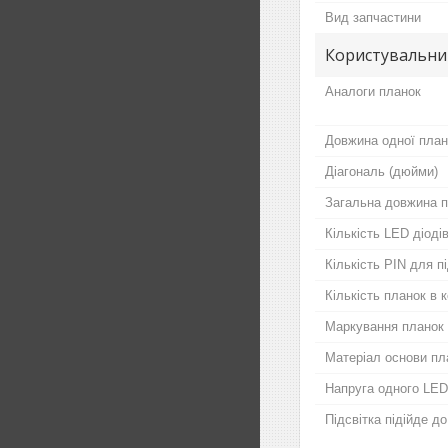
Вид запчастини
Користувальни
Аналоги планок
Довжина одної план
Діагональ (дюйми)
Загальна довжина п
Кількість LED діодів
Кількість PIN для 
Кількість планок в 
Маркування планок
Матеріал основи пл
Напруга одного LED
Підсвітка підійде д