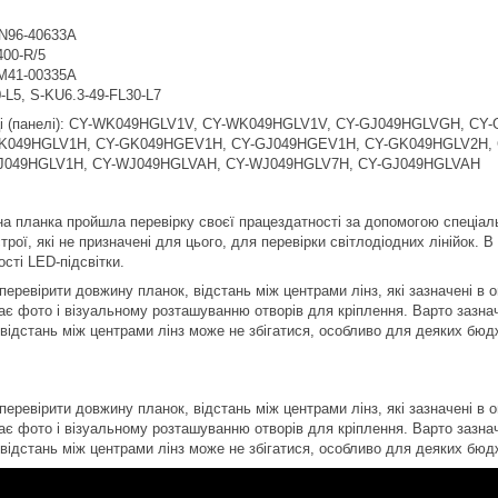
N96-40633A
400-R/5
M41-00335A
-L5, S-KU6.3-49-FL30-L7
иці (панелі): CY-WK049HGLV1V, CY-WK049HGLV1V, CY-GJ049HGLVGH, CY
K049HGLV1H, CY-GK049HGEV1H, CY-GJ049HGEV1H, CY-GK049HGLV2H, 
J049HGLV1H, CY-WJ049HGLVAH, CY-WJ049HGLV7H, CY-GJ049HGLVAH
а планка пройшла перевірку своєї працездатності за допомогою спеціал
рої, які не призначені для цього, для перевірки світлодіодних лінійок. 
сті LED-підсвітки.
еревірити довжину планок, відстань між центрами лінз, які зазначені в о
ає фото і візуальному розташуванню отворів для кріплення. Варто зазнач
 відстань між центрами лінз може не збігатися, особливо для деяких бюд
еревірити довжину планок, відстань між центрами лінз, які зазначені в о
ає фото і візуальному розташуванню отворів для кріплення. Варто зазнач
 відстань між центрами лінз може не збігатися, особливо для деяких бюд