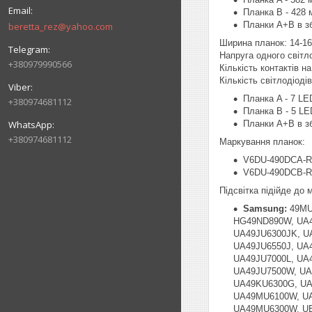
Планка B - 428 
Планки A+B в зб
beretta_rez@yahoo.com
Ширина планок: 14-1
Напруга одного світл
+380979990566
Кількість контактів на 
Кількість світлодіоді
Планка A - 7 LE
+380974681112
Планка B - 5 LE
Планки A+B в зб
+380974681112
Маркування планок:
V6DU-490DCA-R
V6DU-490DCB-R
Підсвітка підійде до
Samsung:
49MU
HG49ND890W, UA4
UA49JU6300JK, U
UA49JU6550J, UA
UA49JU7000L, UA
UA49JU7500W, UA
UA49KU6300G, UA
UA49MU6100W, UA
UA49MU6300W, UE