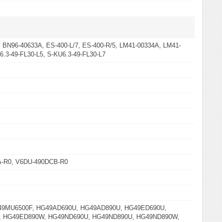
 BN96-40633A, ES-400-L/7, ES-400-R/5, LM41-00334A, LM41-
6.3-49-FL30-L5, S-KU6.3-49-FL30-L7
-R0, V6DU-490DCB-R0
49MU6500F, HG49AD690U, HG49AD890U, HG49ED690U,
 HG49ED890W, HG49ND690U, HG49ND890U, HG49ND890W,