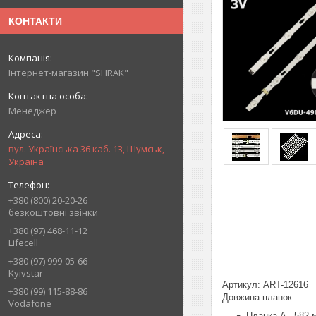
КОНТАКТИ
Інтернет-магазин "SHRAK"
Менеджер
вул. Українська 36 каб. 13, Шумськ,
Україна
+380 (800) 20-20-26
безкоштовні звінки
+380 (97) 468-11-12
Lifecell
+380 (97) 999-05-66
Kyivstar
Артикул: ART-12616
+380 (99) 115-88-86
Довжина планок:
Vodafone
Планка A - 582 