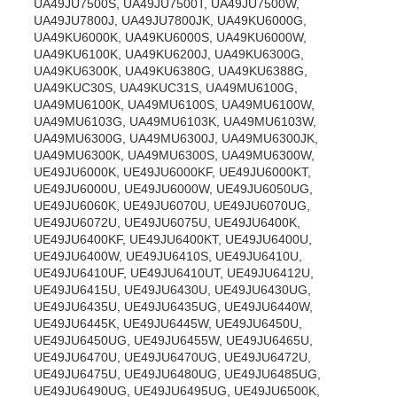
UA49JU7500S, UA49JU7500T, UA49JU7500W,
UA49JU7800J, UA49JU7800JK, UA49KU6000G,
UA49KU6000K, UA49KU6000S, UA49KU6000W,
UA49KU6100K, UA49KU6200J, UA49KU6300G,
UA49KU6300K, UA49KU6380G, UA49KU6388G,
UA49KUC30S, UA49KUC31S, UA49MU6100G,
UA49MU6100K, UA49MU6100S, UA49MU6100W,
UA49MU6103G, UA49MU6103K, UA49MU6103W,
UA49MU6300G, UA49MU6300J, UA49MU6300JK,
UA49MU6300K, UA49MU6300S, UA49MU6300W,
UE49JU6000K, UE49JU6000KF, UE49JU6000KT,
UE49JU6000U, UE49JU6000W, UE49JU6050UG,
UE49JU6060K, UE49JU6070U, UE49JU6070UG,
UE49JU6072U, UE49JU6075U, UE49JU6400K,
UE49JU6400KF, UE49JU6400KT, UE49JU6400U,
UE49JU6400W, UE49JU6410S, UE49JU6410U,
UE49JU6410UF, UE49JU6410UT, UE49JU6412U,
UE49JU6415U, UE49JU6430U, UE49JU6430UG,
UE49JU6435U, UE49JU6435UG, UE49JU6440W,
UE49JU6445K, UE49JU6445W, UE49JU6450U,
UE49JU6450UG, UE49JU6455W, UE49JU6465U,
UE49JU6470U, UE49JU6470UG, UE49JU6472U,
UE49JU6475U, UE49JU6480UG, UE49JU6485UG,
UE49JU6490UG, UE49JU6495UG, UE49JU6500K,