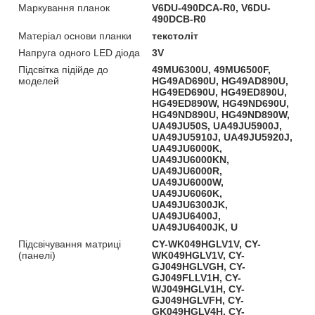
Маркування планок
V6DU-490DCA-R0, V6DU-
490DCB-R0
Матеріал основи планки
текстоліт
Напруга одного LED діода
3V
Підсвітка підійде до
49MU6300U, 49MU6500F,
моделей
HG49AD690U, HG49AD890U,
HG49ED690U, HG49ED890U,
HG49ED890W, HG49ND690U,
HG49ND890U, HG49ND890W,
UA49JU50S, UA49JU5900J,
UA49JU5910J, UA49JU5920J,
UA49JU6000K,
UA49JU6000KN,
UA49JU6000R,
UA49JU6000W,
UA49JU6060K,
UA49JU6300JK,
UA49JU6400J,
UA49JU6400JK, U
Підсвічування матриці
CY-WK049HGLV1V, CY-
(панелі)
WK049HGLV1V, CY-
GJ049HGLVGH, CY-
GJ049FLLV1H, CY-
WJ049HGLV1H, CY-
GJ049HGLVFH, CY-
GK049HGLV4H, CY-