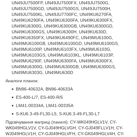
UN49JU7500FP, UN49JU7500FX, UN49JU7500G,
UN49JU7500GD, UN49JU7500GS, UN49JU7500H,
UN49JU7500KL, UN49JU7700FC, UN49KU6270FA,
UN49KU6290FA, UN49KU6300FA, UN49KU6300FX,
UN49KU6300G, UN49KU6300GB, UN49KU6300GD,
UN49KU6300GS, UN49KU6300H, UN49KU630D,
UN49KU6350FX, UN49KU6490FC, UN49MU6100G,
UN49MU6100GB, UN49MU6100GD, UN49MU6100GS,
UN49MU6100P, UN49MU6103FX, UN49MU6103G,
UN49MU6103GS, UN49MU6103KL, UN49MU6103P,
UN49MU6290F, UN49MU6300FA, UN49MU6300FX,
UN49MU6300G, UN49MU6300GB, UN49MU6300GS,
UN49MU6303G, UN49MU630D
Аналоги планок:
BN96-40632A, BN96-40633A
ES-400-L/7, ES-400-R/5
LM41-00334A, LM41-00335A
S-KU6.3-49-FL30-L5, S-KU6.3-49-FL30-L7
Підсвічування матриці (панелі): CY-WK049HGLV1V, CY-
WK049HGLV1V, CY-GJ049HGLVGH, CY-GJ049FLLV1H, CY-
WJ049HGLV1H, CY-GJ049HGLVFH, CY-GK049HGLV4H, CY-