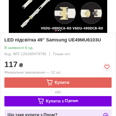
LED підсвітка 49" Samsung UE49MU6103U
В наявності 6 од.
Код: ART-12616R479795
Тільки опт
117
₴
Мінімальне замовлення — 12 шт.
Купити
або
Купити з
Що таке купити з Пром?