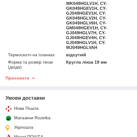
WK049HGLV1H, CY-
GK049HGEV1H, CY-
GJ049HGEV1H, CY-
GK049HGLV2H, CY-
GK049HGLV6H, CY-
GM049HGEV1H, CY-
GJ049HGLV7H, CY-
GJ049HGEV4H, CY-
GJ049HGLV1H, CY-
WJ049HGLVAH
Термоскотч на планках
відсутній
Форма та розмір лінзи
Кругла лінза 19 мм
(діода)
Приховати
Умови доставки
Нова Пошта
Магазини Rozetka
Укрпошта
Meest ПОШТА