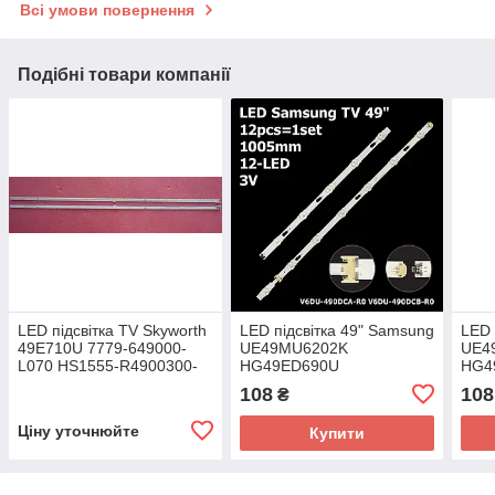
Всі умови повернення
Подібні товари компанії
LED підсвітка TV Skyworth
LED підсвітка 49" Samsung
LED 
49E710U 7779-649000-
UE49MU6202K
UE4
L070 HS1555-R4900300-
HG49ED690U
HG4
01
108
108
₴
Ціну уточнюйте
Купити