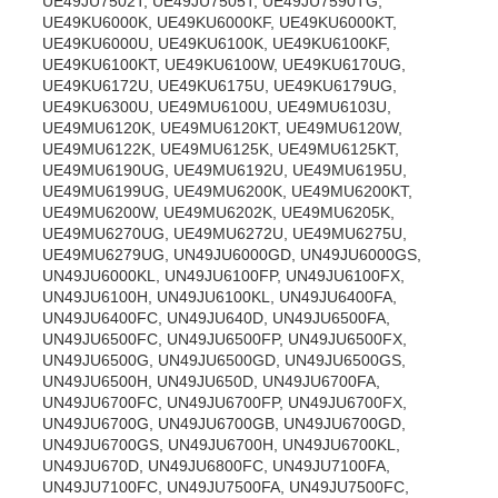
UE49JU7502T, UE49JU7505T, UE49JU7590TG,
UE49KU6000K, UE49KU6000KF, UE49KU6000KT,
UE49KU6000U, UE49KU6100K, UE49KU6100KF,
UE49KU6100KT, UE49KU6100W, UE49KU6170UG,
UE49KU6172U, UE49KU6175U, UE49KU6179UG,
UE49KU6300U, UE49MU6100U, UE49MU6103U,
UE49MU6120K, UE49MU6120KT, UE49MU6120W,
UE49MU6122K, UE49MU6125K, UE49MU6125KT,
UE49MU6190UG, UE49MU6192U, UE49MU6195U,
UE49MU6199UG, UE49MU6200K, UE49MU6200KT,
UE49MU6200W, UE49MU6202K, UE49MU6205K,
UE49MU6270UG, UE49MU6272U, UE49MU6275U,
UE49MU6279UG, UN49JU6000GD, UN49JU6000GS,
UN49JU6000KL, UN49JU6100FP, UN49JU6100FX,
UN49JU6100H, UN49JU6100KL, UN49JU6400FA,
UN49JU6400FC, UN49JU640D, UN49JU6500FA,
UN49JU6500FC, UN49JU6500FP, UN49JU6500FX,
UN49JU6500G, UN49JU6500GD, UN49JU6500GS,
UN49JU6500H, UN49JU650D, UN49JU6700FA,
UN49JU6700FC, UN49JU6700FP, UN49JU6700FX,
UN49JU6700G, UN49JU6700GB, UN49JU6700GD,
UN49JU6700GS, UN49JU6700H, UN49JU6700KL,
UN49JU670D, UN49JU6800FC, UN49JU7100FA,
UN49JU7100FC, UN49JU7500FA, UN49JU7500FC,