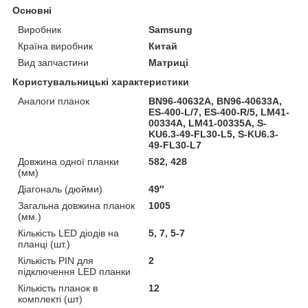
Основні
Виробник
Samsung
Країна виробник
Китай
Вид запчастини
Матриці
Користувальницькі характеристики
Аналоги планок
BN96-40632A, BN96-40633A,
ES-400-L/7, ES-400-R/5, LM41-
00334A, LM41-00335A, S-
KU6.3-49-FL30-L5, S-KU6.3-
49-FL30-L7
Довжина одної планки
582, 428
(мм)
Діагональ (дюйми)
49″
Загальна довжина планок
1005
(мм.)
Кількість LED діодів на
5, 7, 5-7
планці (шт.)
Кількість PIN для
2
підключення LED планки
Кількість планок в
12
комплекті (шт)