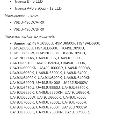
Планка B - 5 LED
Планки A+B в зборі - 12 LED
Маркування планок:
V6DU-490DCA-R0
V6DU-490DCB-R0
Підсвітка підійде до моделей:
Samsung:
49MU6300U, 49MU6500F, HG49AD690U,
HG49AD890U, HG49ED690U, HG49ED890U,
HG49ED890W, HG49ND690U, HG49ND890U,
HG49ND890W, UA49JU50S, UA49JU5900J,
UA49JU5910J, UA49JU5920J, UA49JU6000K,
UA49JU6000KN, UA49JU6000R, UA49JU6000W,
UA49JU6060K, UA49JU6300JK, UA49JU6400J,
UA49JU6400JK, UA49JU6400K, UA49JU6400KN,
UA49JU6400R, UA49JU6400S, UA49JU6400W,
UA49JU6470U, UA49JU6550J, UA49JU6550JK,
UA49JU6550K, UA49JU6550KN, UA49JU6550R,
UA49JU6550W, UA49JU6600K, UA49JU7000J,
UA49JU7000K, UA49JU7000L, UA49JU7000R,
UA49JU7000S, UA49JU7000T, UA49JU7000W,
UA49JU7500K, UA49JU7500KN, UA49JU7500R,