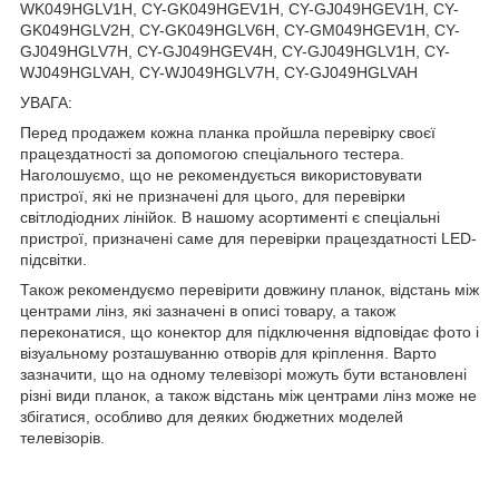
WK049HGLV1H, CY-GK049HGEV1H, CY-GJ049HGEV1H, CY-
GK049HGLV2H, CY-GK049HGLV6H, CY-GM049HGEV1H, CY-
GJ049HGLV7H, CY-GJ049HGEV4H, CY-GJ049HGLV1H, CY-
WJ049HGLVAH, CY-WJ049HGLV7H, CY-GJ049HGLVAH
УВАГА:
Перед продажем кожна планка пройшла перевірку своєї
працездатності за допомогою спеціального тестера.
Наголошуємо, що не рекомендується використовувати
пристрої, які не призначені для цього, для перевірки
світлодіодних лінійок. В нашому асортименті є спеціальні
пристрої, призначені саме для перевірки працездатності LED-
підсвітки.
Також рекомендуємо перевірити довжину планок, відстань між
центрами лінз, які зазначені в описі товару, а також
переконатися, що конектор для підключення відповідає фото і
візуальному розташуванню отворів для кріплення. Варто
зазначити, що на одному телевізорі можуть бути встановлені
різні види планок, а також відстань між центрами лінз може не
збігатися, особливо для деяких бюджетних моделей
телевізорів.