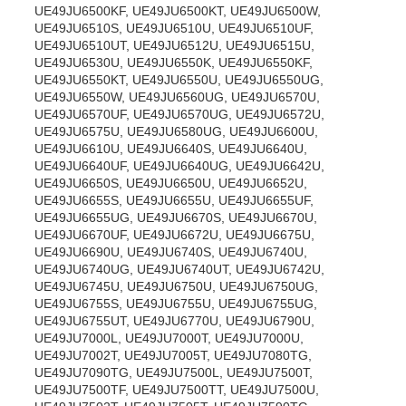
UE49JU6500KF, UE49JU6500KT, UE49JU6500W,
UE49JU6510S, UE49JU6510U, UE49JU6510UF,
UE49JU6510UT, UE49JU6512U, UE49JU6515U,
UE49JU6530U, UE49JU6550K, UE49JU6550KF,
UE49JU6550KT, UE49JU6550U, UE49JU6550UG,
UE49JU6550W, UE49JU6560UG, UE49JU6570U,
UE49JU6570UF, UE49JU6570UG, UE49JU6572U,
UE49JU6575U, UE49JU6580UG, UE49JU6600U,
UE49JU6610U, UE49JU6640S, UE49JU6640U,
UE49JU6640UF, UE49JU6640UG, UE49JU6642U,
UE49JU6650S, UE49JU6650U, UE49JU6652U,
UE49JU6655S, UE49JU6655U, UE49JU6655UF,
UE49JU6655UG, UE49JU6670S, UE49JU6670U,
UE49JU6670UF, UE49JU6672U, UE49JU6675U,
UE49JU6690U, UE49JU6740S, UE49JU6740U,
UE49JU6740UG, UE49JU6740UT, UE49JU6742U,
UE49JU6745U, UE49JU6750U, UE49JU6750UG,
UE49JU6755S, UE49JU6755U, UE49JU6755UG,
UE49JU6755UT, UE49JU6770U, UE49JU6790U,
UE49JU7000L, UE49JU7000T, UE49JU7000U,
UE49JU7002T, UE49JU7005T, UE49JU7080TG,
UE49JU7090TG, UE49JU7500L, UE49JU7500T,
UE49JU7500TF, UE49JU7500TT, UE49JU7500U,