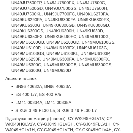
UN49JU7500FP, UN49JU7500FX, UN49JU7500G,
UN49JU7500GD, UN49JU7500GS, UN49JU7500H,
UN49JU7500KL, UN49JU7700FC, UN49KU6270FA,
UN49KU6290FA, UN49KU6300FA, UN49KU6300FX,
UN49KU6300G, UN49KU6300GB, UN49KU6300GD,
UN49KU6300GS, UN49KU6300H, UN49KU630D,
UN49KU6350FX, UN49KU6490FC, UN49MU6100G,
UN49MU6100GB, UN49MU6100GD, UN49MU6100GS,
UN49MU6100P, UN49MU6103FX, UN49MU6103G,
UN49MU6103GS, UN49MU6103KL, UN49MU6103P,
UN49MU6290F, UN49MU6300FA, UN49MU6300FX,
UN49MU6300G, UN49MU6300GB, UN49MU6300GS,
UN49MU6303G, UN49MU630D
Аналоги планок:
BN96-40632A, BN96-40633A
ES-400-L/7, ES-400-R/5
LM41-00334A, LM41-00335A
S-KU6.3-49-FL30-L5, S-KU6.3-49-FL30-L7
Підсвічування матриці (панелі): CY-WK049HGLV1V, CY-
WK049HGLV1V, CY-GJ049HGLVGH, CY-GJ049FLLV1H, CY-
WJ049HGLV1H, CY-GJ049HGLVFH, CY-GK049HGLV4H, CY-