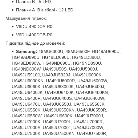
Планка B - 5 LED
Планки A+B в зборі - 12 LED
Маркування планок:
V6DU-490DCA-R0
V6DU-490DCB-R0
Підсвітка підійде до моделей:
Samsung:
49MU6300U, 49MU6500F, HG49AD690U,
HG49AD890U, HG49ED690U, HG49ED890U,
HG49ED890W, HG49ND690U, HG49ND890U,
HG49ND890W, UA49JU50S, UA49JU5900J,
UA49JU5910J, UA49JU5920J, UA49JU6000K,
UA49JU6000KN, UA49JU6000R, UA49JU6000W,
UA49JU6060K, UA49JU6300JK, UA49JU6400J,
UA49JU6400JK, UA49JU6400K, UA49JU6400KN,
UA49JU6400R, UA49JU6400S, UA49JU6400W,
UA49JU6470U, UA49JU6550J, UA49JU6550JK,
UA49JU6550K, UA49JU6550KN, UA49JU6550R,
UA49JU6550W, UA49JU6600K, UA49JU7000J,
UA49JU7000K, UA49JU7000L, UA49JU7000R,
UA49JU7000S, UA49JU7000T, UA49JU7000W,
UA49JU7500K, UA49JU7500KN, UA49JU7500R,