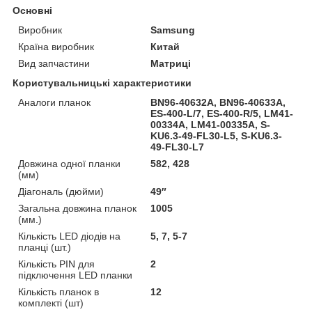
Основні
Виробник
Samsung
Країна виробник
Китай
Вид запчастини
Матриці
Користувальницькі характеристики
Аналоги планок
BN96-40632A, BN96-40633A,
ES-400-L/7, ES-400-R/5, LM41-
00334A, LM41-00335A, S-
KU6.3-49-FL30-L5, S-KU6.3-
49-FL30-L7
Довжина одної планки
582, 428
(мм)
Діагональ (дюйми)
49″
Загальна довжина планок
1005
(мм.)
Кількість LED діодів на
5, 7, 5-7
планці (шт.)
Кількість PIN для
2
підключення LED планки
Кількість планок в
12
комплекті (шт)