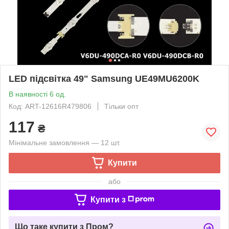
LED підсвітка 49" Samsung UE49MU6200K
В наявності 6 од.
Код: ART-12616R479806
Тільки опт
117
₴
Мінімальне замовлення — 12 шт.
Купити
або
Купити з
Що таке купити з Пром?