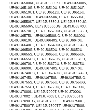
UE49JU6500KF, UE49JU6500KT, UE49JU6500W,
UE49JU6510S, UE49JU6510U, UE49JU6510UF,
UE49JU6510UT, UE49JU6512U, UE49JU6515U,
UE49JU6530U, UE49JU6550K, UE49JU6550KF,
UE49JU6550KT, UE49JU6550U, UE49JU6550UG,
UE49JU6550W, UE49JU6560UG, UE49JU6570U,
UE49JU6570UF, UE49JU6570UG, UE49JU6572U,
UE49JU6575U, UE49JU6580UG, UE49JU6600U,
UE49JU6610U, UE49JU6640S, UE49JU6640U,
UE49JU6640UF, UE49JU6640UG, UE49JU6642U,
UE49JU6650S, UE49JU6650U, UE49JU6652U,
UE49JU6655S, UE49JU6655U, UE49JU6655UF,
UE49JU6655UG, UE49JU6670S, UE49JU6670U,
UE49JU6670UF, UE49JU6672U, UE49JU6675U,
UE49JU6690U, UE49JU6740S, UE49JU6740U,
UE49JU6740UG, UE49JU6740UT, UE49JU6742U,
UE49JU6745U, UE49JU6750U, UE49JU6750UG,
UE49JU6755S, UE49JU6755U, UE49JU6755UG,
UE49JU6755UT, UE49JU6770U, UE49JU6790U,
UE49JU7000L, UE49JU7000T, UE49JU7000U,
UE49JU7002T, UE49JU7005T, UE49JU7080TG,
UE49JU7090TG, UE49JU7500L, UE49JU7500T,
UE49JU7500TF, UE49JU7500TT, UE49JU7500U,