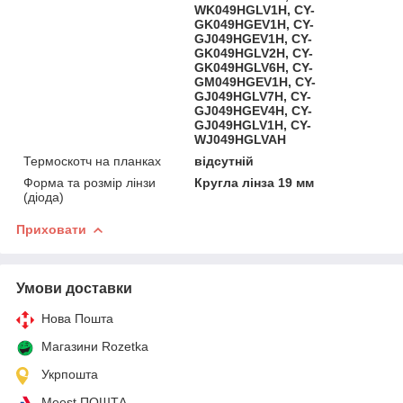
WK049HGLV1H, CY-
GK049HGEV1H, CY-
GJ049HGEV1H, CY-
GK049HGLV2H, CY-
GK049HGLV6H, CY-
GM049HGEV1H, CY-
GJ049HGLV7H, CY-
GJ049HGEV4H, CY-
GJ049HGLV1H, CY-
WJ049HGLVAH
Термоскотч на планках
відсутній
Форма та розмір лінзи
Кругла лінза 19 мм
(діода)
Приховати
Умови доставки
Нова Пошта
Магазини Rozetka
Укрпошта
Meest ПОШТА