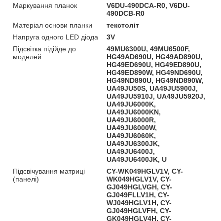
Маркування планок
V6DU-490DCA-R0, V6DU-
490DCB-R0
Матеріал основи планки
текстоліт
Напруга одного LED діода
3V
Підсвітка підійде до
49MU6300U, 49MU6500F,
моделей
HG49AD690U, HG49AD890U,
HG49ED690U, HG49ED890U,
HG49ED890W, HG49ND690U,
HG49ND890U, HG49ND890W,
UA49JU50S, UA49JU5900J,
UA49JU5910J, UA49JU5920J,
UA49JU6000K,
UA49JU6000KN,
UA49JU6000R,
UA49JU6000W,
UA49JU6060K,
UA49JU6300JK,
UA49JU6400J,
UA49JU6400JK, U
Підсвічування матриці
CY-WK049HGLV1V, CY-
(панелі)
WK049HGLV1V, CY-
GJ049HGLVGH, CY-
GJ049FLLV1H, CY-
WJ049HGLV1H, CY-
GJ049HGLVFH, CY-
GK049HGLV4H, CY-