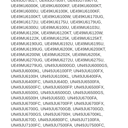
UE49JU7502T, UE49JU7505T, UE49JU7590TG,
UE49KU6000K, UE49KU6000KF, UE49KU6000KT,
UE49KU6000U, UE49KU6100K, UE49KU6100KF,
UE49KU6100KT, UE49KU6100W, UE49KU6170UG,
UE49KU6172U, UE49KU6175U, UE49KU6179UG,
UE49KU6300U, UE49MU6100U, UE49MU6103U,
UE49MU6120K, UE49MU6120KT, UE49MU6120W,
UE49MU6122K, UE49MU6125K, UE49MU6125KT,
UE49MU6190UG, UE49MU6192U, UE49MU6195U,
UE49MU6199UG, UE49MU6200K, UE49MU6200KT,
UE49MU6200W, UE49MU6202K, UE49MU6205K,
UE49MU6270UG, UE49MU6272U, UE49MU6275U,
UE49MU6279UG, UN49JU6000GD, UN49JU6000GS,
UN49JU6000KL, UN49JU6100FP, UN49JU6100FX,
UN49JU6100H, UN49JU6100KL, UN49JU6400FA,
UN49JU6400FC, UN49JU640D, UN49JU6500FA,
UN49JU6500FC, UN49JU6500FP, UN49JU6500FX,
UN49JU6500G, UN49JU6500GD, UN49JU6500GS,
UN49JU6500H, UN49JU650D, UN49JU6700FA,
UN49JU6700FC, UN49JU6700FP, UN49JU6700FX,
UN49JU6700G, UN49JU6700GB, UN49JU6700GD,
UN49JU6700GS, UN49JU6700H, UN49JU6700KL,
UN49JU670D, UN49JU6800FC, UN49JU7100FA,
UN49JU7100FC, UN49JU7500FA, UN49JU7500FC,