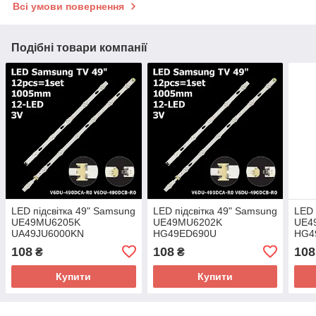
Всі умови повернення
Подібні товари компанії
LED підсвітка 49" Samsung
LED підсвітка 49" Samsung
LED 
UE49MU6205K
UE49MU6202K
UE4
UA49JU6000KN
HG49ED690U
HG4
108
108
108
₴
₴
Купити
Купити