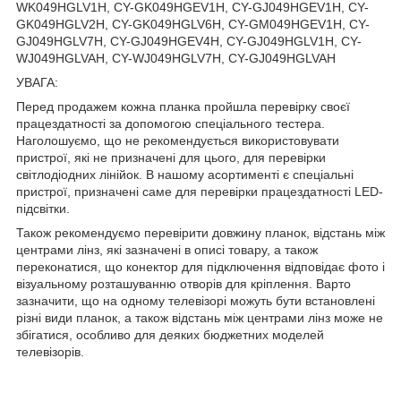
WK049HGLV1H, CY-GK049HGEV1H, CY-GJ049HGEV1H, CY-
GK049HGLV2H, CY-GK049HGLV6H, CY-GM049HGEV1H, CY-
GJ049HGLV7H, CY-GJ049HGEV4H, CY-GJ049HGLV1H, CY-
WJ049HGLVAH, CY-WJ049HGLV7H, CY-GJ049HGLVAH
УВАГА:
Перед продажем кожна планка пройшла перевірку своєї
працездатності за допомогою спеціального тестера.
Наголошуємо, що не рекомендується використовувати
пристрої, які не призначені для цього, для перевірки
світлодіодних лінійок. В нашому асортименті є спеціальні
пристрої, призначені саме для перевірки працездатності LED-
підсвітки.
Також рекомендуємо перевірити довжину планок, відстань між
центрами лінз, які зазначені в описі товару, а також
переконатися, що конектор для підключення відповідає фото і
візуальному розташуванню отворів для кріплення. Варто
зазначити, що на одному телевізорі можуть бути встановлені
різні види планок, а також відстань між центрами лінз може не
збігатися, особливо для деяких бюджетних моделей
телевізорів.