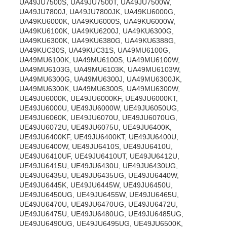
UA49JU7500S, UA49JU7500T, UA49JU7500W,
UA49JU7800J, UA49JU7800JK, UA49KU6000G,
UA49KU6000K, UA49KU6000S, UA49KU6000W,
UA49KU6100K, UA49KU6200J, UA49KU6300G,
UA49KU6300K, UA49KU6380G, UA49KU6388G,
UA49KUC30S, UA49KUC31S, UA49MU6100G,
UA49MU6100K, UA49MU6100S, UA49MU6100W,
UA49MU6103G, UA49MU6103K, UA49MU6103W,
UA49MU6300G, UA49MU6300J, UA49MU6300JK,
UA49MU6300K, UA49MU6300S, UA49MU6300W,
UE49JU6000K, UE49JU6000KF, UE49JU6000KT,
UE49JU6000U, UE49JU6000W, UE49JU6050UG,
UE49JU6060K, UE49JU6070U, UE49JU6070UG,
UE49JU6072U, UE49JU6075U, UE49JU6400K,
UE49JU6400KF, UE49JU6400KT, UE49JU6400U,
UE49JU6400W, UE49JU6410S, UE49JU6410U,
UE49JU6410UF, UE49JU6410UT, UE49JU6412U,
UE49JU6415U, UE49JU6430U, UE49JU6430UG,
UE49JU6435U, UE49JU6435UG, UE49JU6440W,
UE49JU6445K, UE49JU6445W, UE49JU6450U,
UE49JU6450UG, UE49JU6455W, UE49JU6465U,
UE49JU6470U, UE49JU6470UG, UE49JU6472U,
UE49JU6475U, UE49JU6480UG, UE49JU6485UG,
UE49JU6490UG, UE49JU6495UG, UE49JU6500K,